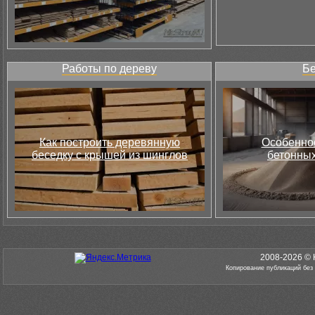
Работы по дереву
Бе
Как построить деревянную
Особеннос
беседку с крышей из шинглов
бетонных
2008-2026 © 
Копирование публикаций без