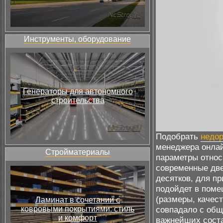
Инструменты, оборудование
Генераторы для автономного
строительства
Подобрать
недор
менеджера онлай
Стройматериалы
параметры относ
современные две
десятков, для пр
подойдет в поме
(размеры, качес
Ламинат в сочетании с
ковровыми покрытиями: стиль
совпадало с общ
и комфорт
важнейших сост