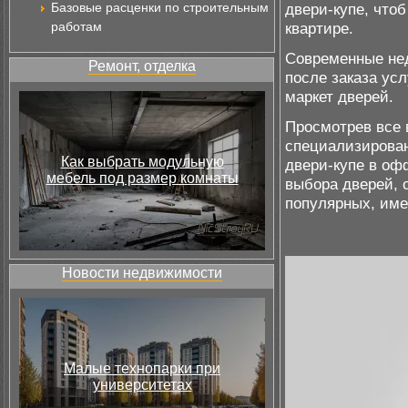
Базовые расценки по строительным
двери-купе, что
работам
квартире.
Современные нед
Ремонт, отделка
после заказа ус
маркет дверей.
Просмотрев все 
специализирован
Как выбрать модульную
двери-купе в оф
мебель под размер комнаты
выбора дверей, 
популярных, име
Новости недвижимости
Малые технопарки при
университетах