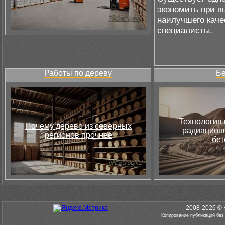
экономить при в
наилучшего каче
специалисты.
Работы по дереву
Бе
Технология 
Почему дерево из северных
радиацион
регионов прочнее
бет
2008-2026 © 
Копирование публикаций без