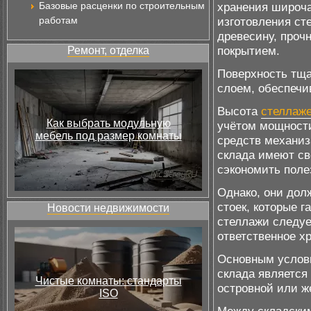
Базовые расценки по строительным
хранения широча
работам
изготовления ст
древесину, проч
покрытием.
Ремонт, отделка
Поверхность тща
слоем, обеспечи
Высота
стеллаже
Как выбрать модульную
учётом мощности
мебель под размер комнаты
средств механиз
склада имеют с
сэкономить пол
Однако, они дол
стоек, которые 
Новости недвижимости
стеллажи следуе
ответственное х
Основным услов
склада является
Чистые комнаты: стандарты
островной или ж
ISO