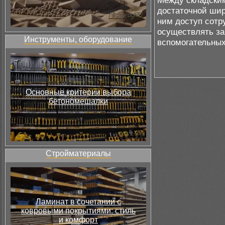
Между складски
достаточной шир
ним доступ сотр
осуществлять за
Инструменты, оборудование
вспомогательных
Основные критерии выбора
бетономешалки
Стройматериалы
Ламинат в сочетании с
ковровыми покрытиями: стиль
и комфорт