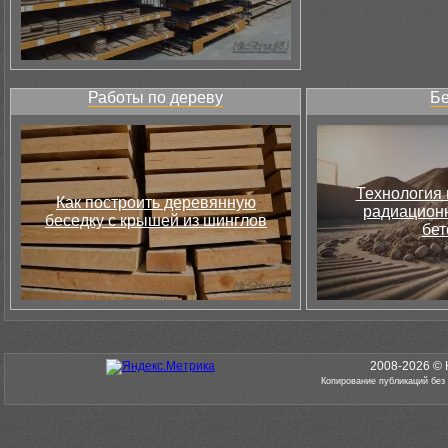
Работы по дереву
Бе
Технология 
Как построить деревянную
радиацион
беседку с крышей из шинглов
бет
2008-2026 © 
Копирование публикаций без