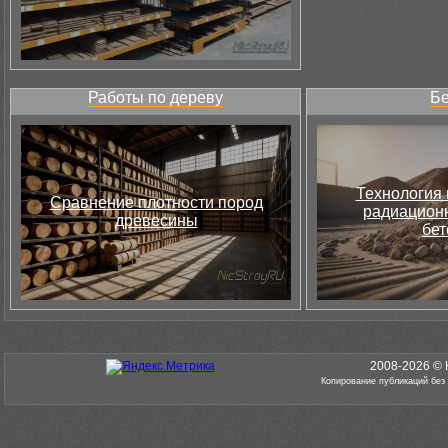
Работы по дереву
Бе
Технология 
Сравнение плотности пород
радиацион
древесины
бет
2008-2026 © 
Копирование публикаций без