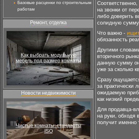
Базовые расценки по строительным
Соответственно,
работам
на звонки от пе
либо доверить в
солидную сумму,
Ремонт, отделка
Что важно -
ищит
обязанность реа
Другими словами
Как выбрать модульную
вторичного рынк
мебель под размер комнаты
данную сумму он
уже за сколько к
Сразу ощущается
за практически 
ожидаемую прибы
Новости недвижимости
как низкий пред
Для продавца-вл
на руки, обходя 
получит именно 
Чистые комнаты: стандарты
ISO