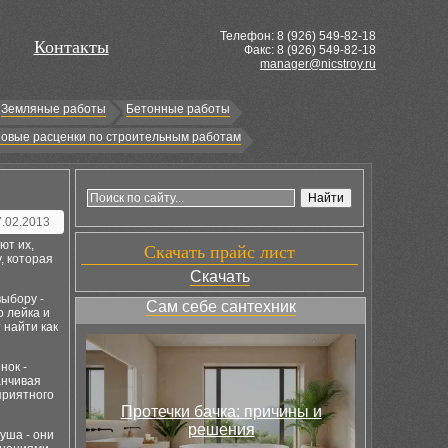
Телефон: 8 (
926
) 549-82-18
Контакты
Факс: 8 (926) 549-82-18
manager@nicstroy.ru
Земляные работы
Бетонные работы
овые расценки по строительным работам
7.02.2013
ют их,
Скачать прайс лист
, которая
Скачать
выбору -
Сам себе сантехник
о лейка и
 найти как
нок -
анчивая
приятного
Протечки бачка: причины и
решения
уша - они