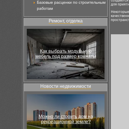
создаются
Базовые расценки по строительным
для прият
работам
Некоторые 
качественн
пространст
Ремонт, отделка
Как выбрать модульную
мебель под размер комнаты
Новости недвижимости
Можно ли строить дом на
рекреационной земле?