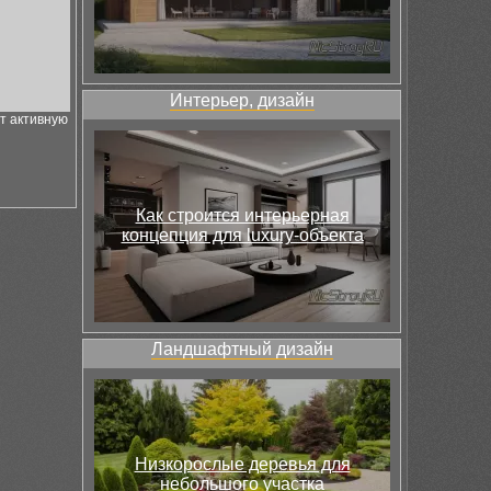
Интерьер, дизайн
т активную
Как строится интерьерная
концепция для luxury-объекта
Ландшафтный дизайн
Низкорослые деревья для
небольшого участка