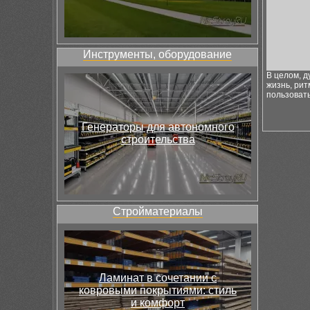
Инструменты, оборудование
В целом, д
жизнь, рит
пользовать
Генераторы для автономного
строительства
Стройматериалы
Ламинат в сочетании с
ковровыми покрытиями: стиль
и комфорт