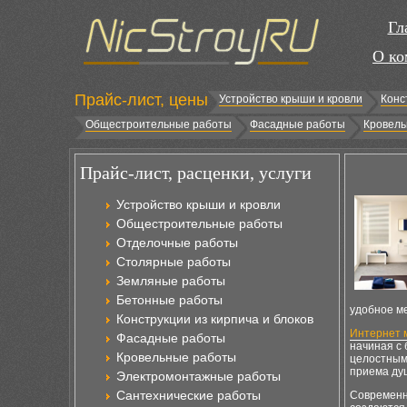
Гл
О ко
Прайс-лист, цены
Устройство крыши и кровли
Конс
Общестроительные работы
Фасадные работы
Кровель
Прайс-лист, расценки, услуги
Устройство крыши и кровли
Общестроительные работы
Отделочные работы
Столярные работы
Земляные работы
Бетонные работы
удобное м
Конструкции из кирпича и блоков
Интернет 
Фасадные работы
начиная с
Кровельные работы
целостными
приема душ
Электромонтажные работы
Сантехнические работы
Современн