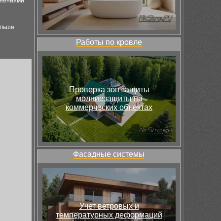
лнениями
т
ольше
Работы по кровле
Проверка зон защиты
молниезащиты на
коммерческих объектах
Фасадные системы
Учет ветровых и
температурных деформаций