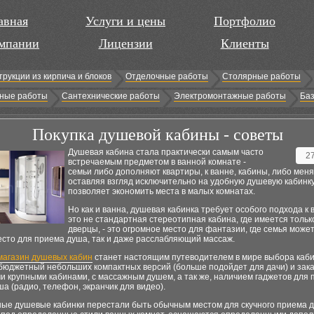
авная
Услуги и цены
Портфолио
мпании
Лицензии
Клиенты
трукции из кирпича и блоков
Отделочные работы
Столярные работы
ные работы
Сантехнические работы
Электромонтажные работы
Баз
Покупка душевой кабины - советы
Душевая кабина стала практически самым часто
2
встречаемым предметом в ванной комнате -
семьи либо дополняют квартиры, к ванне, кабины, либо меня
оставляя взгляд исключительно на удобную душевую кабинку
позволяет экономить места в малых комнатах.
Но как и ванна, душевая кабинка требует особого подхода к 
это не стандартная стереотипная кабина, где имеется тольк
дверцы, - это огромное место для фантазии, где семья может
есто для приема душа, так и даже расслабляющий массаж.
магазин душевых кабин
станет настоящим путеводителем в мире выбора каби
 бюджетный небольших компактных версий (больше подойдет для дачи) и зак
 крупными кабинами, с массажным душем, а так же, наличием гаджетов для 
а (радио, телефон, экранчик для видео).
ые душевые кабинки перестали быть обычным местом для скучного приема д