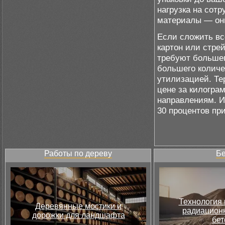
нагрузка на сотр
материалы — они
Если сложить вс
картон или стре
требуют большег
большего количе
утилизацией. Те
цене за килогра
направлениям. И
30 процентов пр
Работы по дереву
Бе
Технология 
Деревянные мостики и
радиацион
дорожки для ландшафта
бет