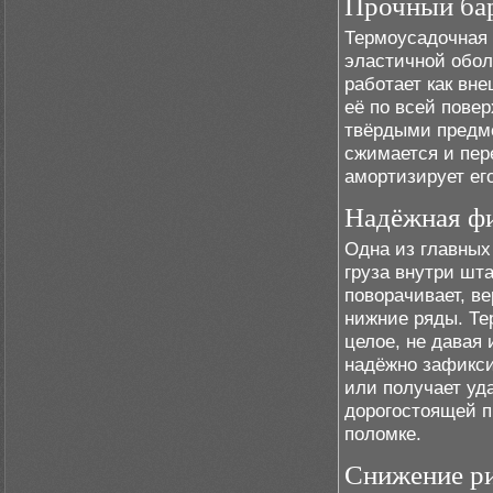
Прочный бар
Термоусадочная 
эластичной обол
работает как вне
её по всей повер
твёрдыми предме
сжимается и пер
амортизирует ег
Надёжная фи
Одна из главных
груза внутри шт
поворачивает, в
нижние ряды. Те
целое, не давая 
надёжно зафикси
или получает уд
дорогостоящей п
поломке.
Снижение ри