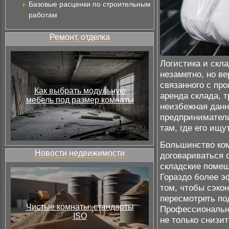
Базовые расценки по строительным
работам
Ремонт, отделка
Логистика и скл
незаметно, но в
связанного с про
Как выбрать модульную
аренда склада, 
мебель под размер комнаты
неизбежная данн
предприниматели
там, где его ищут
Большинство ком
Новости недвижимости
договариваться 
складские помещ
Гораздо более э
том, чтобы сэкон
пересмотреть по
Чистые комнаты: стандарты
Профессиональ
ISO
не только снизит