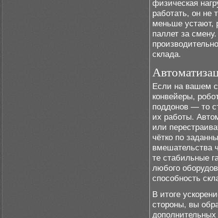
физическая нагр
работать, он не 
меньше устают, 
паллет за смену
производительн
склада.
Автоматизац
Если на вашем 
конвейеры, робо
поддонов — то с
их работы. Авто
или перестраива
чётко по заданн
вмешательства ч
те стабильные г
любого оборудов
способность скл
В итоге ускорен
стороны, вы обр
дополнительных 