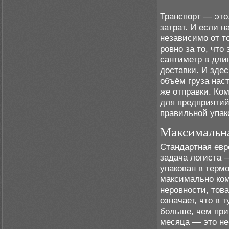
Транспорт — это
затрат. И если 
независимо от то
ровно за то, чт
сантиметр в дли
доставки. И зде
объём груза нас
же отправки. Ко
для предприятий
правильной упак
Максимальна
Стандартная евр
задача логиста —
упакован в терм
максимально ко
неровности, това
означает, что в
больше, чем при
месяца — это не