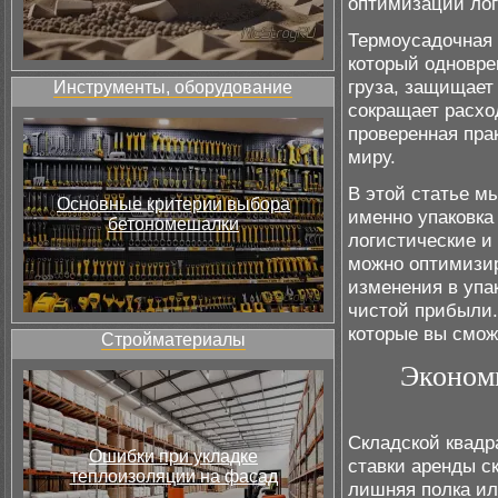
оптимизации лог
Термоусадочная 
который одновре
груза, защищает
Инструменты, оборудование
сокращает расхо
проверенная пра
миру.
В этой статье м
Основные критерии выбора
именно упаковка
бетономешалки
логистические и
можно оптимизир
изменения в упа
чистой прибыли.
которые вы смож
Стройматериалы
Экономи
Складской квадр
Ошибки при укладке
ставки аренды с
теплоизоляции на фасад
лишняя полка ил