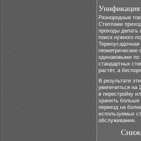
Унификация 
Разнородные тов
Стеллажи приход
проходы делать 
поиск нужного п
Термоусадочная 
геометрические 
одинаковыми по 
стандартных сте
растёт, а беспор
В результате эт
увеличиться на 
в перестройку и
хранить больше 
переезд на более
используемых ст
обслуживание.
Сниже