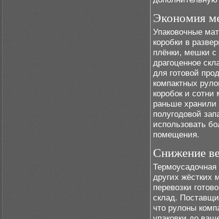
Экономия ме
Упаковочные мат
коробки в разве
плёнки, мешки с
драгоценное скл
для готовой про
компактных руло
коробок и сотни 
раньше хранили 
полугодовой за
использовать бо
помещения.
Снижение ве
Термоусадочная 
других жёстких 
перевозки готово
склад. Поставщи
что рулоны компа
упаковки до ваш