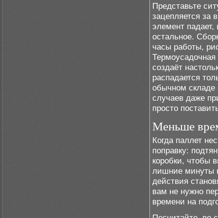
Представьте сит
зацепляется за 
элемент падает, 
остальное. Сбор
часы работы, ри
Термоусадочная 
создаёт настоль
распадается тол
обычном складе 
случаев даже пр
просто поставит
Меньше врем
Когда паллет не
поправку: подтя
коробки, чтобы 
лишние минуты н
действия станов
вам не нужно пе
времени на подг
Посчитайте, во 