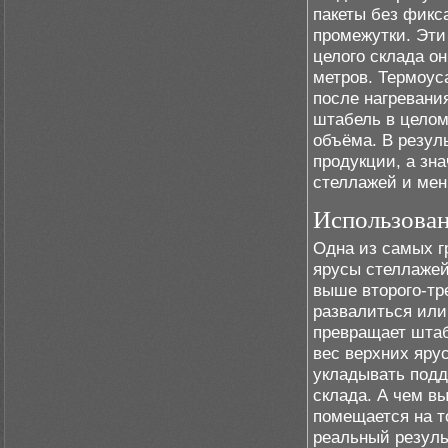
пакеты без фикс
промежутки. Эти
целого склада о
метров. Термоус
после нагревани
штабель в целом
объёма. В резул
продукции, а зн
стеллажей и ме
Использован
Одна из самых г
ярусы стеллажей
выше второго-тр
развалиться или
превращает штаб
вес верхних яру
укладывать подд
склада. А чем в
помещается на т
реальный резуль