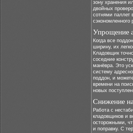
зону хранения ил
двойных проверо
сотнями паллет 
сэкономленного 
Упрощение а
Когда все поддо
ширину, их легк
Кладовщик точно 
соседние констр
манёвра. Это ус
систему адресно
поддон, и может
времени на поис
новых поступлен
Снижение на
Работа с нестаб
кладовщиков и в
осторожными, чт
и поправку. С т