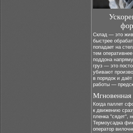
Ускоре
фор
Склад — это жив
быстрее обрабат
попадает на сте
тем оперативнее
поддона напряму
груз — это пост
убивают произво
в порядок и даёт
работы — предск
Мгновенная 
Когда паллет сф
к движению сраз
пленка "сядет", 
Термоусадка фикс
оператор вилочно