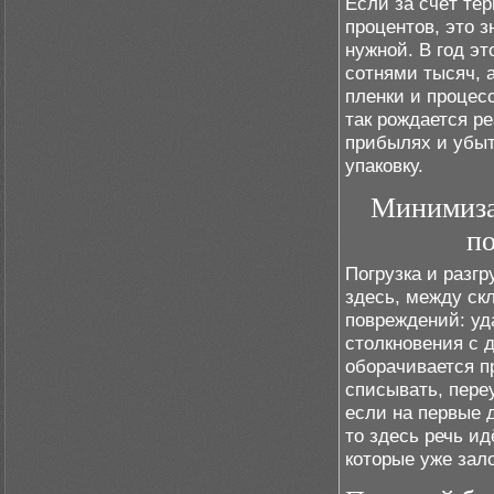
Если за счёт те
процентов, это з
нужной. В год эт
сотнями тысяч, 
пленки и процес
так рождается ре
прибылях и убыт
упаковку.
Минимиза
по
Погрузка и разг
здесь, между ск
повреждений: уд
столкновения с 
оборачивается п
списывать, пере
если на первые 
то здесь речь и
которые уже зал