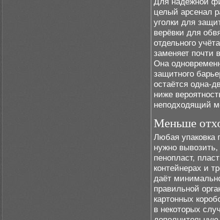
Для надёжной фи
целый арсенал ра
уголки для защи
верёвки для обвя
отдельного учёта
заменяет почти 
Она одновременн
защитного барье
остаётся одна-д
ниже вероятность
неподходящий м
Меньше отхо
Любая упаковка 
нужно вывозить,
пенопласт, плас
контейнерах и т
даёт минимальное
правильной орга
картонных короб
в некоторых случ
дополнительную