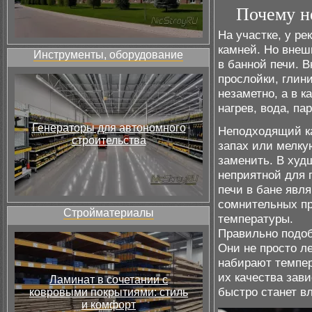
Почему н
На участке, у р
камней. Но внешн
Инструменты, оборудование
в банной печи. 
прослойки, глин
незаметно, а в 
нагрев, вода, пар
Генераторы для автономного
Неподходящий ка
строительства
запах или мелку
заменить. В худ
неприятной для 
печи в бане явля
сомнительных пр
Стройматериалы
температуры.
Правильно подоб
Они не просто ле
набирают темпер
их качества зави
Ламинат в сочетании с
быстро станет в
ковровыми покрытиями: стиль
и комфорт