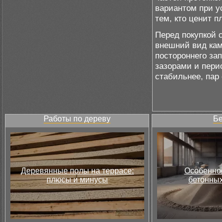
вариантом при у
тем, кто ценит п
Перед покупкой с
внешний вид кам
постороннего за
зазорами и пери
стабильнее, пар
Работы по дереву
Бе
Деревянные полы на террасе:
Особеннос
плюсы и минусы
бетонных