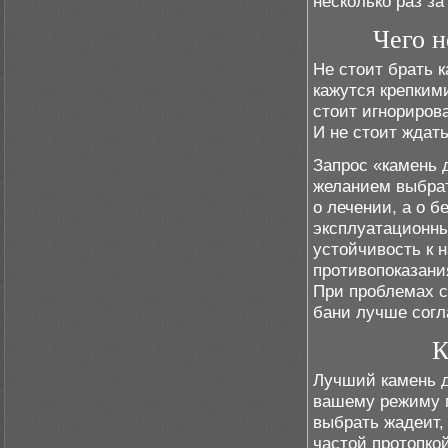
несколько раз за
Чего н
Не стоит брать 
кажутся крепкими
стоит игнориров
И не стоит ждат
Запрос «камень 
желанием выбрат
о лечении, а о б
эксплуатационны
устойчивость к н
противопоказания
При проблемах 
бани лучше согл
К
Лучший камень д
вашему режиму п
выбрать жадеит,
частой протопко