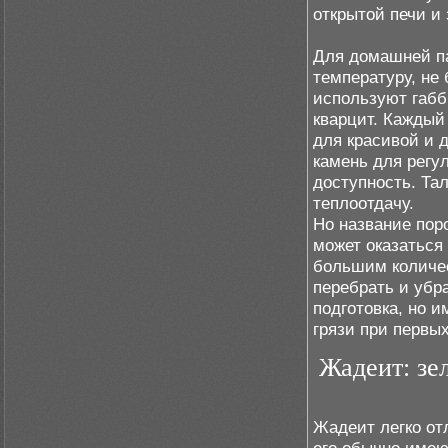
открытой печи и
Для домашней па
температуру, не
используют габбр
кварцит. Каждый
для красивой и 
камень для регу
доступность. Та
теплоотдачу.
Но название пор
может оказаться
большим количес
перебрать и убр
подготовка, но и
грязи при первых
Жадеит: зе
Жадеит легко от