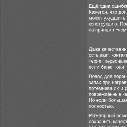
Ещё одна ошибка
Кажется, что до
может ухудшить 
конструкцию. Пр
на принцип «чем
Даже качественн
остывает, контак
теряет первонач
если баню топят
Повод для переб
запах при нагре
потемневших и р
повреждённые ка
Но если большая
полностью.
Регулярный осмо
сохранить качес