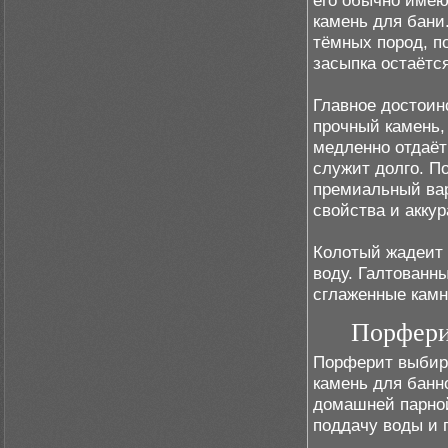
его обычно имею
камень для бани
тёмных пород, п
засыпка остаётся
Главное достоин
прочный камень,
медленно отдаёт
служит долго. П
премиальный вар
свойства и акку
Колотый жадеит 
воду. Галтованн
сглаженные камн
Порфери
Порферит выбира
камень для банн
домашней парной
поддачу воды и 