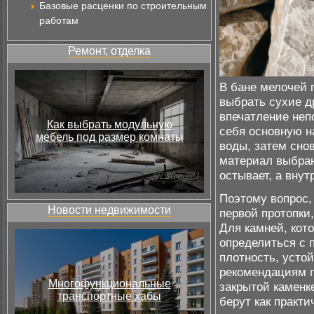
Базовые расценки по строительным
работам
Ремонт, отделка
В бане мелочей 
выбрать сухие д
впечатление неп
Как выбрать модульную
себя основную н
мебель под размер комнаты
воды, затем снов
материал выбран
остывает, а внут
Поэтому вопрос,
Новости недвижимости
первой протопки,
Для камней, кот
определиться с 
плотность, усто
рекомендациям п
Многофункциональные
закрытой каменк
транспортные хабы
берут как практ