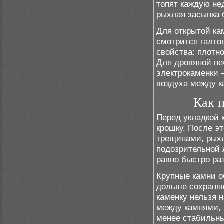
топят каждую не
рыхлая засыпка 
Для открытой ка
смотрится галто
свойства: плотн
Для дровяной пе
электрокаменки 
воздуха между к
Как п
Перед укладкой 
крошку. После эт
трещинами, рыхл
подозрительной 
равно быстро ра
Крупные камни о
дольше сохраняю
каменку нельзя 
между камнями, и
менее стабильн