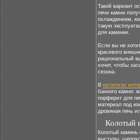
Такой вариант о
печи камни полу
охлаждением, ко
такую эксплуата
для каменки.
Если вы не хоти
красивого внешн
рациональный вы
хочет, чтобы за
сезона.
В
каталогах инте
банного камня: ж
порферит для печ
материал под ко
дровяная печь и
Колотый 
Колотый камень 
выступы, шерохо