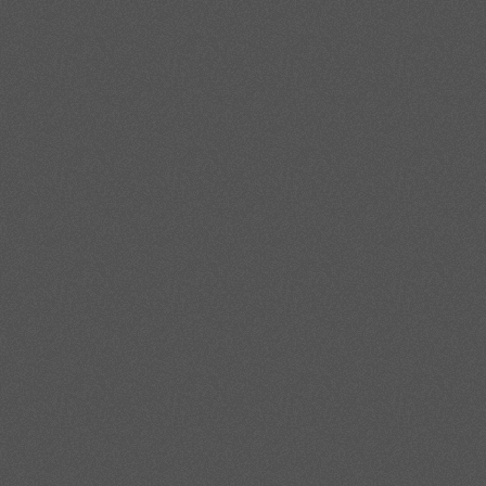
мехобработки у заказчика. Чем точнее соблюдаются допуски по длине 
сборке узлов, что для динамично развивающегося региона критично.
Особую роль играет логистика: отлаженная доставка нержавеющего м
разрывов, поэтому поставщик должен не только иметь складской зап
обеспечивают устойчивый поток нержавеющей продукции, уменьшая рис
нержавеющий круг заданных диаметров не приходится ждать неделями,
получает возможность оптимизировать запасы, не формируя избыточны
ООО «ВидМет», работающее на рынке Ростова-на-Дону, использует им
ассортимента нержавеющих заготовок на складе. Это позволяет компа
прозрачность происхождения металла, что подтверждается сертификац
диаметра под конкретный узел, а также помощь в оформлении заявки 
быть просто типовым товаром, а становится инструментом для достиж
Ростове-на-Дону.
Подводя итог, можно отметить, что грамотный выбор материала для о
требованиям. Нержавеющий круг разных составов демонстрирует отли
любых задач не существует. Для получения требуемого ресурса и безо
поверхности и стабильность геометрических размеров.
Различия между жаростойкими и коррозионно-стойкими марками, такими
рационального применения. В агрессивных средах на первый план вых
важны устойчивость к ползучести, термическая усталость и стабильно
оптимальный вариант под конкретную задачу и избежать избыточных з
Особое значение имеет сотрудничество с поставщиком, который обес
предприятий Ростова-на-Дону и региона это дает возможность получа
организующие прямые поставки от проверенных производителей, помо
надежности готовых изделий. В результате правильно выбранный нержа
экономическим преимуществом для производства.