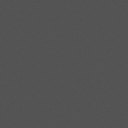
заведомо недостаточной коррозионной стойкостью по справочным дан
2) Определить температурный режим и характер нагрузок: статические
нужен ли пластичный нержавеющий круг типа 304/321 или оправдан бо
3) Сформулировать требования к технологии изготовления узла: свар
так как от этого зависит, заказывать ли круг обычной точности или по
4) Сопоставить технические требования с экономическими: стоимость 
доступность прямых поставок от производителя, что снижает процен
промышленного назначения.
Роль нормативной документации нельзя недооценивать, так как соотв
безопасность эксплуатации ответственных объектов. Если в сертифика
нержавеющий круг выдержит расчётные нагрузки и не потеряет стойкос
состояние поставки круга увязаны с реальными режимами работы, уд
последующее обслуживание конструкций из нержавеющей стали.
Поставка нержавеющего 
Для промышленности и строительства Ростова-на-Дону доступность к
сроков ввода объектов в эксплуатацию. Когда требуется нержавеющий 
заявленным характеристикам, поскольку ошибки на этом этапе привод
нужен поставщик, который ориентируется в марочных аналогах по сис
объем.
Технические параметры, такие как диаметр, допуски по геометрии и то
широкого сортимента в Ростове-на-Дону сокращает сроки выполнения 
стандартам AISI, помогает подобрать оптимальный нержавеющий сплав 
нержавеющий круг соотносится с требованиями ГОСТ и технической до
правильного выбора сплава зависит соответствие санитарным и про
Неотъемлемой частью качественной поставки становится предоставлен
результаты механических и коррозионных испытаний, что позволяет 
поставщик организует резку под размер, обеспечивая подготовку заг