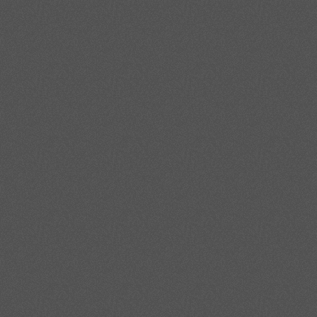
производственные мастерские и сервисные компании. Разнообразие м
инженеров и закупщиков.
Чтобы грамотно подобрать материал, важно понимать, чем отличаются
действующим стандартам. От правильного выбора зависят срок служб
смысл подробно разобраться в свойствах различных марок, критериях
Далее будет рассмотрена классификация и основные характеристики н
рекомендации по подбору металлопроката под конкретные эксплуатаци
решение при закупке материалов для производства или монтажа в Рост
Классификация и свойств
Нержавеющий круг относится к сортовому прокату сплошного круглого с
шпилек, валов, фланцев и элементов сварных конструкций. В зависимо
повышенной и высокой точности, что важно при последующей мехобраб
декоративный эффект или повышенная чистота для санитарных и пище
по всей длине проката.
Марки AISI 304, AISI 321 и сталь 12Х18Н10Т относятся к аустенитном
коррозионной стойкости и пластичности. Сталь AISI 304 содержит при
агрессивных средах, а также легко поддается сварке и механической о
гигиеничность и отсутствие ржавчины, а также для элементов декора
легирующих элементов, что снижает себестоимость деталей без потер
Марка AISI 321 отличается от AISI 304 введением небольшого количес
сталь устойчива к межкристаллитной коррозии после сварки или высоко
легируется титаном, однако нормативные диапазоны содержания отде
ответственных конструкций. В химическом и фармацевтическом обору
часто выбирают для снижения риска разрушения в зонах термического 
длительный срок службы узлов, где сочетаются циклические нагрузки 
затраты.