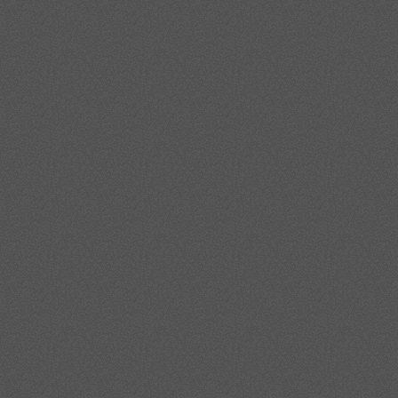
На практике при проектировании узлов, изготавливаемых из стали 12Х1
отраслей, начиная от пищевых линий и заканчивая резервуарами и те
длительной работой при нагреве, предпочтение отдают стабилизиров
характеристик AISI 304. В Ростове-на-Дону предприятия машинострое
высококачественной сварки без потери коррозионной стойкости и прог
сверления во многом определяется исходным качеством металлопрокат
Сталь 20Х13 по ГО
Сталь 20Х13 относится к мартенситному классу коррозионно-стойких с
примесей, чтобы обеспечить сочетание прочности и умеренной корро
и отпуска получать высокую твердость, тогда как хром образует пасс
только химический состав, но и механические характеристики, включа
демонстрируют предсказуемое поведение под нагрузкой. Для потребит
работающими в оборудовании, и может использоваться без доработки
Для изготовления ответственных деталей часто применяется нержавею
После закалки с высоким отпуском формируется мартенситная структу
циклических нагрузках и контакте с абразивными средами. В отличие от
подходит для работы в условиях ударных и изгибающих нагрузок, если
нержавеющий сортамент этой марки широко используется для механич
Сравнение 20Х13 с аустенитными марками AISI показывает принципиал
Аустенитный нержавеющий круг по системе AISI 304 или 321 характер
твердости и пределу выносливости он уступает мартенситной стали п
низких температурах, зато обеспечивает высокую сопротивляемость ко
аустенитный нержавеющий материал AISI переносит тепловложение лег
появляются зоны отпускной хрупкости и снижается коррозионная стойк
Практические области применения, которые определяют выбор стали 
испытывающими значительные контактные и ударные нагрузки. Из тако
арматуру для трубопроводной аппаратуры, а также детали турбин сре