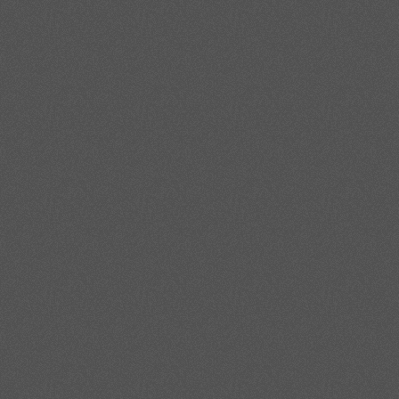
Критерии выбора не
При выборе, какой нержавеющий круг использовать в конкретном узле 
складе. Инженеру важно оценить агрессивность рабочей среды, длитель
насколько долго нержавеющий круг сохранит геометрию и механически
всего достаточно аналогов AISI 304, тогда как для химически более с
Существенное значение имеет и то, будет ли деталь подвергаться рег
нагрузку на нержавеющий круг.
Не менее важно заранее задать температурный диапазон, в котором бу
арматуры, работающей при умеренных температурах и в средах без х
стоимостью и массовой доступностью типоразмеров. В зонах нагрева, 
или отечественную 12Х18Н10Т, так как титан или ниобий в их составе 
требуются повышённая твёрдость и износостойкость при умеренной ко
коррозионным показателям она соответствовала действующему ГОСТ
Чтобы сделать выбор системным и снизить вероятность ошибки, удобн
поставки, а также при выборе склада или поставщика в Ростове-на-Дону
1) Описать рабочую среду: вода, пар, пищевые продукты, слабые или с