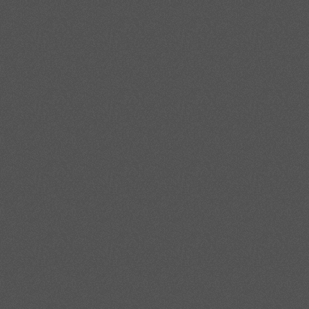
получать прецизионные поверхности после шлифования и полирования 
легко поддается механической обработке резанием по сравнению с н
затруднений, а соблюдение требований ГОСТ помогает производителям