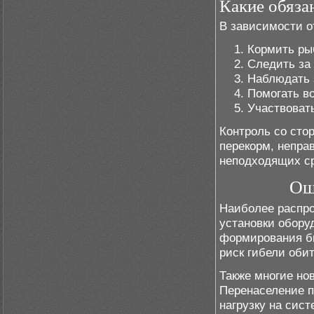
Какие обяза
В зависимости о
Кормить ры
Следить за
Наблюдать 
Помогать в
Участвоват
Контроль со сто
перекорм, непра
неподходящих ср
Ош
Наиболее распро
установки обору
формирования би
риск гибели обит
Также многие но
Перенаселение п
нагрузку на сис