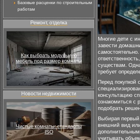
Базовые расценки по строительным
работам
Ремонт, отделка
Многие дети с и
завести домашни
самостоятельно.
Как выбрать модульную
ответственность
мебель под размер комнаты
существам. Одна
требует определ
Перед покупкой 
специализирован
Новости недвижимости
консультацию сп
ознакомиться с 
подобрать решен
Выбирая первы
внешний вид или
Чистые комнаты: стандарты
дополнительным 
ISO
учитывать объем