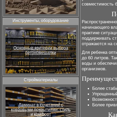
совместимость 
П
Инструменты, оборудование
Распространенно
начинающего вла
практике ситуац
поддерживать с
отражаются на с
Основные критерии выбора
Для ребенка опт
бетономешалки
до 60 литров. Та
воды и обеспечи
организмов.
Преимуществ
Стройматериалы
Более стаб
Упрощенный
Возможност
Более прив
Ламинат в сочетании с
ковровыми покрытиями: стиль
Ка
и комфорт