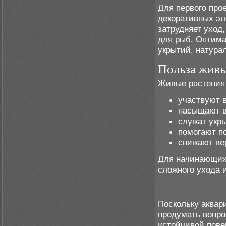
Для первого про
декоративных эл
затрудняет уход,
для рыб. Оптима
укрытий, натура
Польза живы
Живые растения 
участвуют 
насыщают в
служат укр
помогают п
снижают ве
Для начинающих 
сложного ухода 
Поскольку аквар
продумать вопро
устойчивой пове