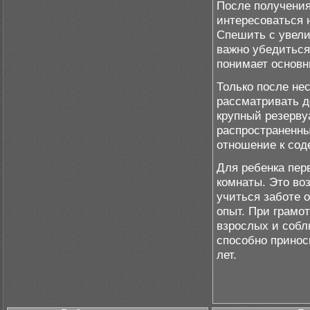
После получения
интересоваться 
Спешить с увели
важно убедиться
понимает основн
Только после не
рассматривать д
крупный резерву
распространенны
отношение к со
Для ребенка пер
комнаты. Это во
учиться заботе 
опыт. При грамо
взрослых и собл
способно принос
лет.