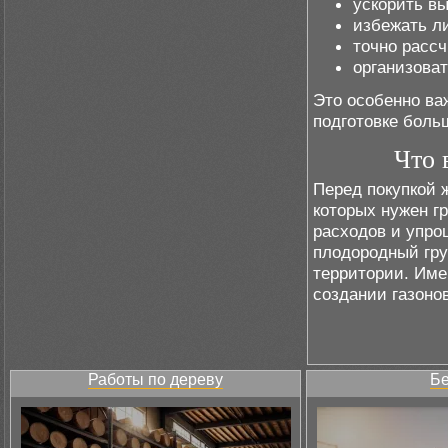
ускорить в
избежать л
точно расс
организоват
Это особенно ва
подготовке боль
Что 
Перед покупкой 
которых нужен г
расходов и упро
плодородный гру
территории. Име
создании газоно
Работы по дереву
Бе