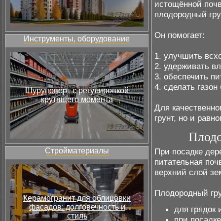
истощённой почв
плодородный гру
Он помогает:
Инструменты, оборудование
1. улучшить всх
2. удерживать вл
3. обеспечить п
4. сделать газо
Шуруповёрт с регулировкой
крутящего момента
Для качественно
грунт, но и равн
Плодо
При посадке дер
Стройматериалы
питательная почв
верхний слой зе
Плодородный гру
Керамогранит для облицовки
фасадов: долговечность и
для грядок 
стиль
при посадк