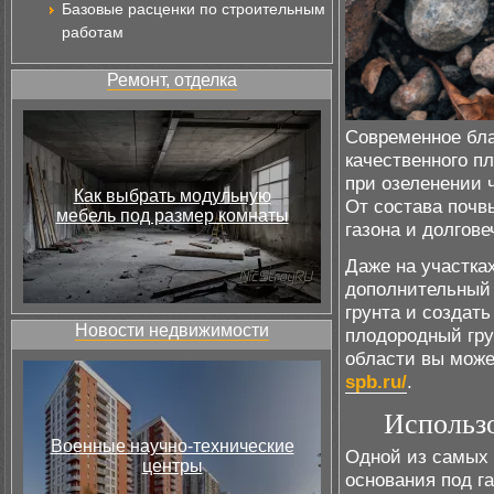
Базовые расценки по строительным
работам
Ремонт, отделка
Современное бла
качественного пл
при озеленении ч
Как выбрать модульную
От состава почв
мебель под размер комнаты
газона и долгов
Даже на участка
дополнительный 
грунта и создат
Новости недвижимости
плодородный гру
области вы може
spb.ru/
.
Использо
Военные научно-технические
Одной из самых 
центры
основания под га