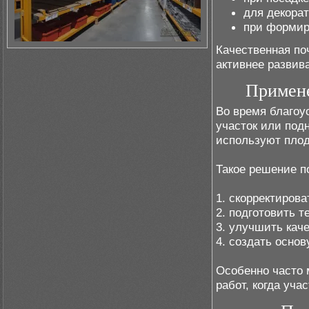
для декора
при формир
Качественная по
активнее развив
Примене
Во время благоу
участок или подн
используют плод
Такое решение п
1. скорректирова
2. подготовить 
3. улучшить кач
4. создать основ
Особенно часто 
работ, когда уча