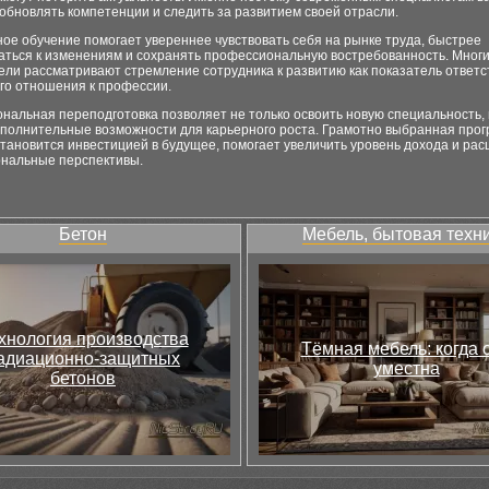
обновлять компетенции и следить за развитием своей отрасли.
е обучение помогает увереннее чувствовать себя на рынке труда, быстрее
аться к изменениям и сохранять профессиональную востребованность. Мног
ели рассматривают стремление сотрудника к развитию как показатель ответ
го отношения к профессии.
альная переподготовка позволяет не только освоить новую специальность, 
ополнительные возможности для карьерного роста. Грамотно выбранная про
тановится инвестицией в будущее, помогает увеличить уровень дохода и ра
нальные перспективы.
Бетон
Мебель, бытовая техн
хнология производства
Тёмная мебель: когда 
адиационно-защитных
уместна
бетонов