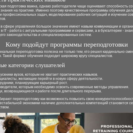
ская подготовка важна, однако работодатели чаще оценивают способность с
 знания на практике. Именно поэтому качественные программы обучения дел
и профессиональных задач, моделировании рабочих ситуаций и изучении с
тов.
 в сфере управления большое значение имеют навыки коммуникации и орган
 в IT - работа с актуальными программами и сервисами, а в бухгалтерии - зна
его законодательства и специализированных систем.
Кому подойдут программы переподготовки
нальная переподготовка полезна не только тем, кто решил кардинально сме
. Такой формат обучения подходит широкому кругу специалистов.
ые категории слушателей
ускники вузов, которым не хватает практических навыков.
циалисты, желающие перейти в новую сферу деятельности.
рудники, планирующие карьерный рост.
оводители, которым необходимо освоить современные методы управления.
и, возвращающиеся к работе после длительного перерыва.
ирают переподготовку как возможность повысить свою конкурентоспособност
нестабильной экономики наличие дополнительных компетенций становится с
твом.