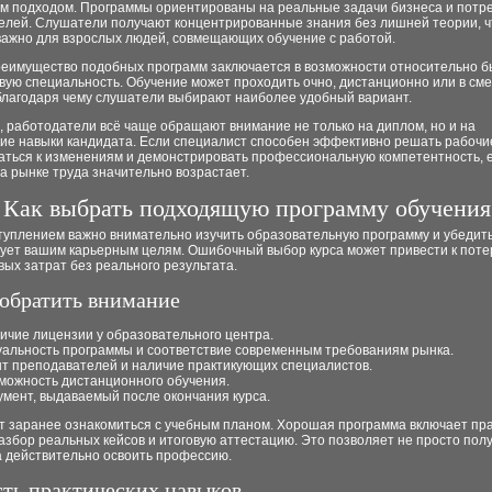
м подходом. Программы ориентированы на реальные задачи бизнеса и потр
елей. Слушатели получают концентрированные знания без лишней теории, ч
важно для взрослых людей, совмещающих обучение с работой.
реимущество подобных программ заключается в возможности относительно б
овую специальность. Обучение может проходить очно, дистанционно или в с
благодаря чему слушатели выбирают наиболее удобный вариант.
, работодатели всё чаще обращают внимание не только на диплом, но и на
кие навыки кандидата. Если специалист способен эффективно решать рабочи
аться к изменениям и демонстрировать профессиональную компетентность, 
а рынке труда значительно возрастает.
Как выбрать подходящую программу обучения
туплением важно внимательно изучить образовательную программу и убедить
вует вашим карьерным целям. Ошибочный выбор курса может привести к пот
ых затрат без реального результата.
 обратить внимание
ичие лицензии у образовательного центра.
уальность программы и соответствие современным требованиям рынка.
т преподавателей и наличие практикующих специалистов.
можность дистанционного обучения.
умент, выдаваемый после окончания курса.
ит заранее ознакомиться с учебным планом. Хорошая программа включает пр
азбор реальных кейсов и итоговую аттестацию. Это позволяет не просто пол
а действительно освоить профессию.
ть практических навыков