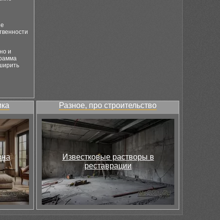
ие
ственности
но и
грамма
сширить
ика
Разное, про строительство
она
Известковые растворы в
реставрации