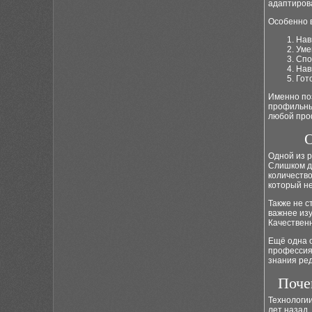
адаптиров
Особенно 
Нав
Уме
Спо
Нав
Гот
Именно по
профильны
любой про
О
Одной из 
Слишком д
количество
который н
Также не с
важнее из
Качественн
Ещё одна о
профессия
знания ред
Поче
Технологии
лет назад,