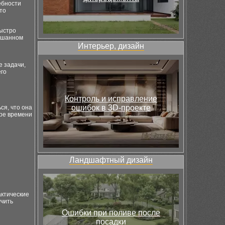
ебности
то
ыстро
мешанном
Интерьер, дизайн
е задачи,
его
Контроль и исправление
ошибок в 3D-проекте
ся, что она
ере времени
Ландшафтный дизайн
актические
учить
Ошибки при поливе после
посадки