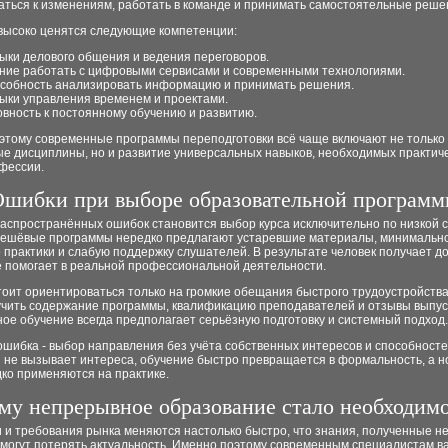
аться к изменениям, работать в команде и принимать самостоятельные реше
высоко ценятся следующие компетенции:
ыки делового общения и ведения переговоров.
ние работать с цифровыми сервисами и современными технологиями.
собность анализировать информацию и принимать решения.
ыки управления временем и проектами.
овность к постоянному обучению и развитию.
этому современные программы переподготовки всё чаще включают не только
е дисциплины, но и развитие универсальных навыков, необходимых практиче
фессии.
шибки при выборе образовательной програм
распространённых ошибок становится выбор курса исключительно по низкой 
ешёвые программы нередко предлагают устаревшие материалы, минимальн
 практики и слабую поддержку слушателей. В результате человек получает до
е помогает в реальной профессиональной деятельности.
тоит ориентироваться только на громкие обещания быстрого трудоустройства
учить содержание программы, квалификацию преподавателей и отзывы выпус
ое обучение всегда предполагает серьёзную подготовку и системный подход.
шибка - выбор направления без учёта собственных интересов и способносте
 не вызывает интереса, обучение быстро превращается в формальность, а 
ко применяются на практике.
му непрерывное образование стало необходим
 и требования рынка меняются настолько быстро, что знания, полученные н
 могут потерять актуальность. Именно поэтому современным специалистам в