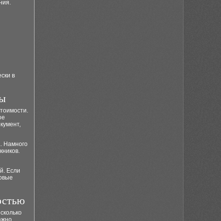
ния.
ски в
мы
стоимости.
ое
кумент,
. Намного
кников.
й. Если
новые
остью
есколько
ажно