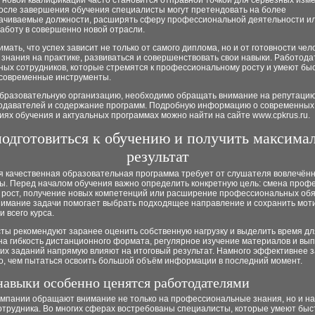
 новой квалификации часто становится отправной точкой для серьёзных изм
После завершения обучения специалисты могут претендовать на более
ачиваемые должности, расширять сферу профессиональной деятельности и
аботу в совершенно новой отрасли.
мать, что успех зависит не только от самого диплома, но и от готовности чел
знания на практике, развиваться и совершенствовать свои навыки. Работода
ных сотрудников, которые стремятся к профессиональному росту и умеют бы
 современные инструменты.
бразовательную организацию, необходимо обращать внимание на репутацию
одавателей и содержание программ. Подробную информацию о современных
ях обучения и актуальных программах можно найти на сайте www.cpkrus.ru.
подготовиться к обучению и получить максима
результат
я качественная образовательная программа требует от слушателя вовлечённ
ы. Перед началом обучения важно определить конкретную цель: смена профе
 рост, получение новых компетенций или расширение профессиональных обя
нимание задачи помогает выбрать подходящее направление и сохранить мот
 всего курса.
ты рекомендуют заранее оценить собственную нагрузку и выделить время дл
на гибкость дистанционного формата, регулярное изучение материалов и вы
ких заданий напрямую влияют на итоговый результат. Намного эффективнее 
о, чем пытаться освоить большой объём информации в последний момент.
навыки особенно ценятся работодателями
омпании обращают внимание не только на профессиональные знания, но и н
отрудника. Во многих сферах востребованы специалисты, которые умеют быс