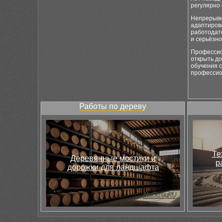
регулярно 
Непрерывно
адаптиров
работодат
и серьёзно
Профессион
открыть д
обучения с
профессио
Работы по дереву
Те
Деревянные мостики и
р
дорожки для ландшафта