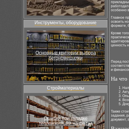
прикладны
работодат
особенно 
Главное п
освоить н
Инструменты, оборудование
формате, 
Кроме того
практичес
адаптиров
ценность н
Основные критерии выбора
бетономешалки
Перед пос
соответст
и финансов
На что
Стройматериалы
Нал
Акт
Опы
Воз
Док
Также сто
задания, р
Ошибки при укладке
документ, 
теплоизоляции на фасад
Важнос