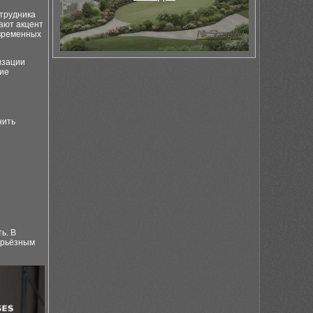
отрудника
ают акцент
овременных
изации
ние
нить
ь. В
ерьёзным