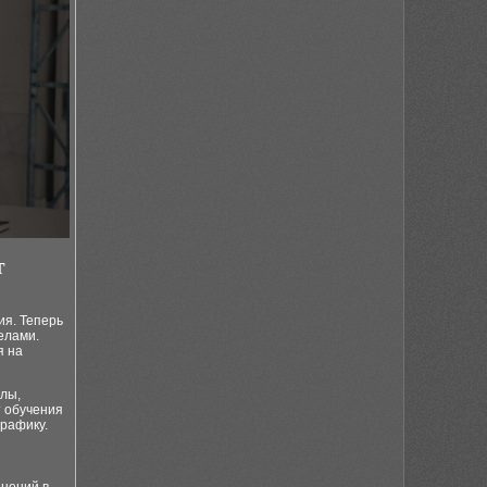
т
ия. Теперь
елами.
я на
лы,
т обучения
графику.