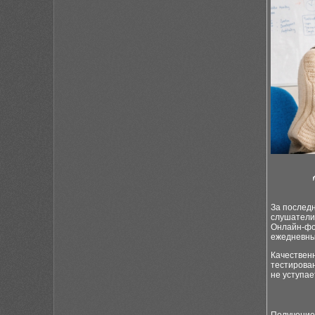
За послед
слушатели 
Онлайн-фо
ежедневны
Качествен
тестирова
не уступае