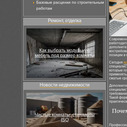
Базовые расценки по строительным
работам
Ремонт, отделка
Современн
работодат
дополните
Как выбрать модульную
востребова
позиции в 
мебель под размер комнаты
Сегодня
к
специалист
которые г
применять
сжатые ср
Новости недвижимости
Дополните
специалис
требования
Такой форм
практичес
Почем
Чистые комнаты: стандарты
ISO
Профессио