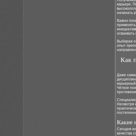
Получение
карьере. 
высокоопл
начинать р
Важно пони
применять 
инициатив
осваивать
Выбирая о
опыт преп
направлени
Как 
Даже сама
дисциплин
карьерный
Чёткое по
протяжении
Специалис
Несмотря 
практичес
постепенн
Какие 
Сегодня к
качества с