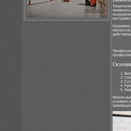
Теоретиче
применять
на решени
инструмен
Например,
процессов,
действующ
Профессио
профессию
Основн
Вып
Спе
Сот
Рук
Люд
Многие выб
условиях 
преимущес