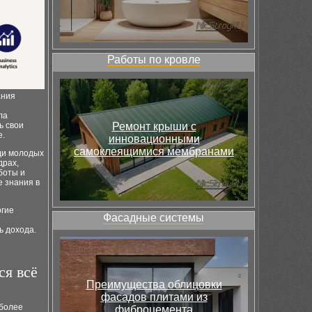
Работы по кровле
ания
ла
ь свои
Ремонт крыши с
е.
инновационными
самоклеящимися мембранами
ди молодых
драх,
боты и
е знания в
огие
Фасадные системы
ь дохода.
ся всё
Преимущества облицовки
фасадов плитами из
 более
фиброцемента