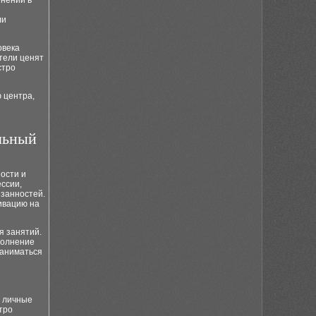
енений в
ли
овека
тели ценят
стро
 центра,
льный
ости и
ссии,
занностей.
ивацию на
я занятий.
полнение
заниматься
а личные
тро