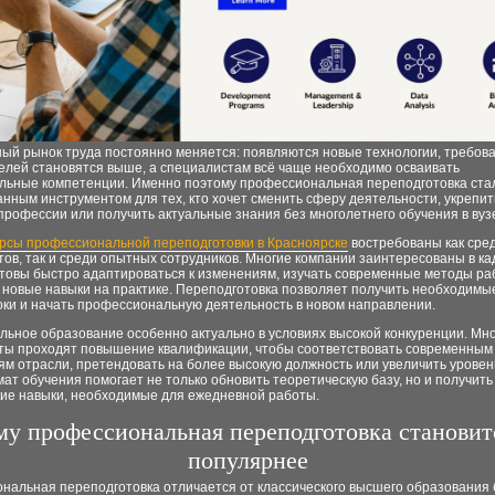
ый рынок труда постоянно меняется: появляются новые технологии, требов
елей становятся выше, а специалистам всё чаще необходимо осваивать
льные компетенции. Именно поэтому профессиональная переподготовка ста
нным инструментом для тех, кто хочет сменить сферу деятельности, укрепит
профессии или получить актуальные знания без многолетнего обучения в вуз
урсы профессиональной переподготовки в Красноярске
востребованы как сре
ов, так и среди опытных сотрудников. Многие компании заинтересованы в ка
отовы быстро адаптироваться к изменениям, изучать современные методы ра
 новые навыки на практике. Переподготовка позволяет получить необходимы
оки и начать профессиональную деятельность в новом направлении.
льное образование особенно актуально в условиях высокой конкуренции. Мн
ты проходят повышение квалификации, чтобы соответствовать современным
м отрасли, претендовать на более высокую должность или увеличить уровен
ат обучения помогает не только обновить теоретическую базу, но и получить
кие навыки, необходимые для ежедневной работы.
у профессиональная переподготовка становит
популярнее
нальная переподготовка отличается от классического высшего образования