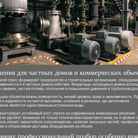
ения для частных домов и коммерческих объе
вной спрос формируют предприятия и строительные организации, оборудова
рименяется и в частных домохозяйствах. Владельцы загородных домов испол
 скважин, систем полива, отопления и повышения давления в трубопроводах
ших объектов важны компактность, низкий уровень шума и экономичность. П
 к надежности остаются высокими, особенно в регионах, где автономное
ение является единственным источником воды.
монстрирует устойчивый рост спроса на современные инженерные решения.
ли уделяют внимание не только техническим характеристикам, но и уровню с
оль играют гарантийное сопровождение, наличие запасных частей, професс
ия и оперативная доставка оборудования на объект.
очему профессиональный подбор особенно ва