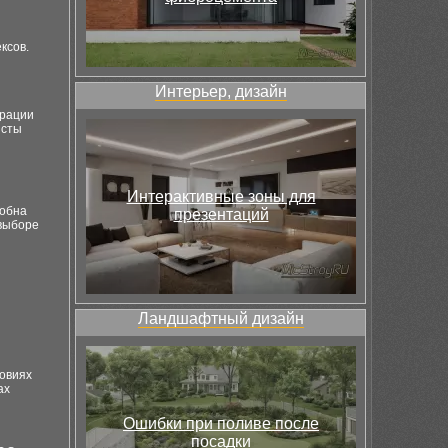
ксов.
Интерьер, дизайн
грации
исты
Интерактивные зоны для
собна
презентаций
 выборе
Ландшафтный дизайн
ловиях
ах
Ошибки при поливе после
посадки