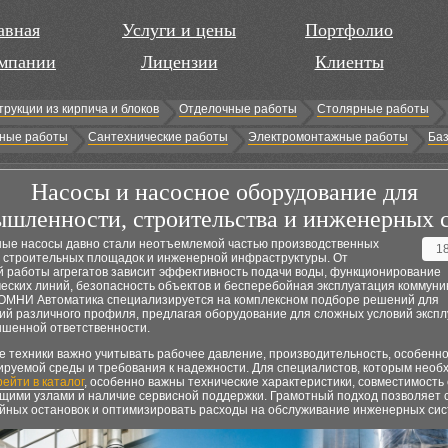
авная
Услуги и цены
Портфолио
мпании
Лицензии
Клиенты
трукции из кирпича и блоков
Отделочные работы
Столярные работы
ные работы
Сантехнические работы
Электромонтажные работы
Баз
Насосы и насосное оборудование для
шленности, строительства и инженерных 
ые насосы давно стали неотъемлемой частью производственных
1
, строительных площадок и инженерной инфраструктуры. От
й работы агрегатов зависит эффективность подачи воды, функционирование
еских линий, безопасность объектов и бесперебойная эксплуатация коммуни
ОМНИ Автоматика специализируется на комплексном подборе решений для
ий различного профиля, предлагая оборудование для сложных условий экспл
ышенной ответственности.
е техники важно учитывать рабочее давление, производительность, особенн
ируемой среды и требования к надежности. Для специалистов, которым необ
ейти в каталог
, особенно важны технические характеристики, совместимость 
щими узлами и наличие сервисной поддержки. Грамотный подход позволяет 
ийных остановок и оптимизировать расходы на обслуживание инженерных сис