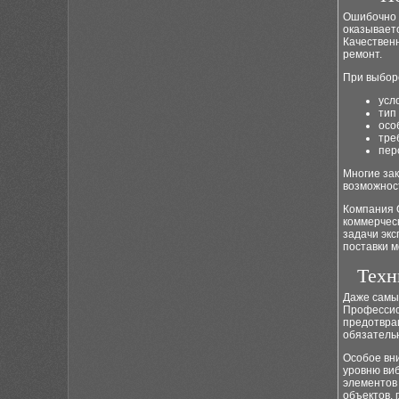
Ошибочно 
оказывает
Качествен
ремонт.
При выбор
усл
тип
осо
тре
пер
Многие зак
возможност
Компания 
коммерческ
задачи эк
поставки м
Техн
Даже самы
Профессио
предотвра
обязатель
Особое вн
уровню ви
элементов
объектов, 