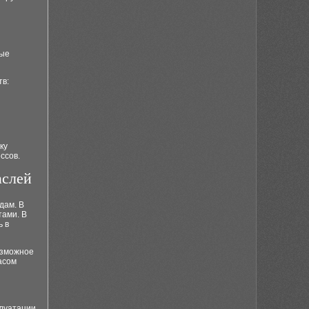
рые
в:
ку
ссов.
аслей
дам. В
тами. В
ь в
озможное
асом
луатации.