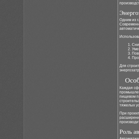
производст
Энерго
Одним из 
Современн
автоматиче
Использов
Сни
Уме
Пов
Про
Для строи
энергозат
Особ
Каждая сф
промышлен
пищевом п
строитель
тяжелых у
При проект
расширени
производи
Роль а
Автоматиз