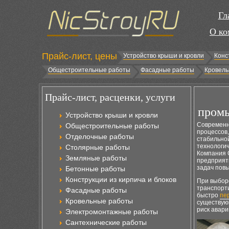
Гл
О ко
Прайс-лист, цены
Устройство крыши и кровли
Конс
Общестроительные работы
Фасадные работы
Кровель
Прайс-лист, расценки, услуги
промы
Устройство крыши и кровли
Современн
Общестроительные работы
процессов
Отделочные работы
стабильно
технологич
Столярные работы
Компания 
Земляные работы
предприят
задач пов
Бетонные работы
Конструкции из кирпича и блоков
При выбор
транспорт
Фасадные работы
быстро
пер
Кровельные работы
существую
риск авар
Электромонтажные работы
Сантехнические работы