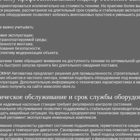
ориентироваться исключительно на стоимость техники. На практике более в
ся решение, рассчитанное на длительный срок службы и стабильную эксплуа
ное оборудование позволяет избежать внеплановых простоев и уменьшить р
е важно учитывать:
овия эксплуатации;
 транспортируемой среды;
бенности монтажа;
бования безопасности;
спективу модернизации объекта.
азчики также обращают внимание на доступность техники по оптимальной це
ь быстрого запуска проекта без длительного ожидания поставок.
ОМНИ Автоматика предлагает решения для промышленности, строительных 
их объектов и частного сектора, помогая подобрать оборудование под конкр
сплуатации. Дополнительную информацию о технических характеристиках и в
ожно получить на сайте www.omni-store.ru.
ическое обслуживание и срок службы оборудо
е надежные насосные станции требуют регулярного контроля состояния.
нальное обслуживание позволяет поддерживать стабильную производительн
щать аварийные ситуации. На крупных предприятиях технические проверки в
ный регламент эксплуатации инженерных комплексов.
имание специалисты уделяют состоянию подшипников, герметичности соеди
брации и температуре двигателя. Своевременная диагностика помогает выяв
 еще до возникновения серьезной неисправности. Такой подход особенно ва
где остановка технологических процессов приводит к финансовым потерям и