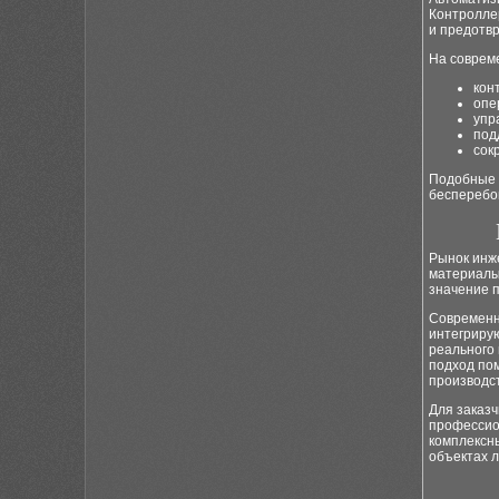
Контролле
и предотв
На соврем
кон
опе
упр
под
сок
Подобные 
бесперебо
Рынок инж
материалы
значение п
Современн
интегриру
реального
подход по
производс
Для заказ
профессио
комплексн
объектах 