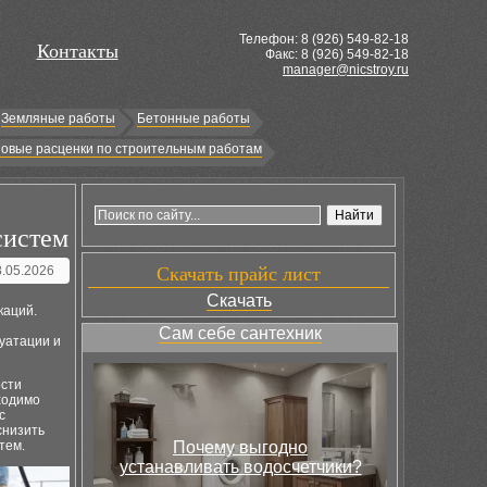
Телефон: 8 (
926
) 549-82-18
Контакты
Факс: 8 (926) 549-82-18
manager@nicstroy.ru
Земляные работы
Бетонные работы
овые расценки по строительным работам
систем
8.05.2026
Скачать прайс лист
Скачать
каций.
Сам себе сантехник
уатации и
ости
ходимо
с
снизить
тем.
Почему выгодно
устанавливать водосчетчики?