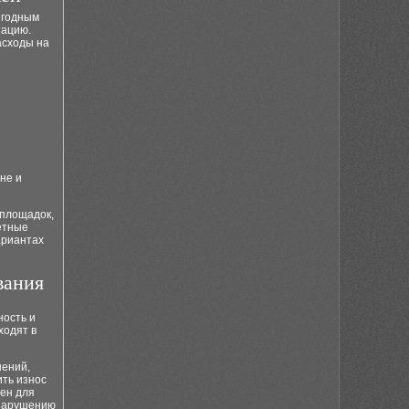
ыгодным
тацию.
асходы на
не и
площадок,
етные
ариантах
вания
ость и
ходят в
нений,
ить износ
жен для
 нарушению