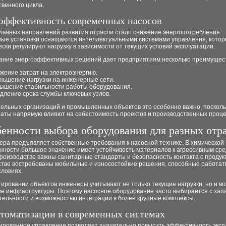
венного цикла.
эффективность современных насосов
главных направлений развития отрасли стало снижение энергопотребления.
ые установки оснащаются интеллектуальными системами управления, кото
ски регулируют нагрузку в зависимости от текущих условий эксплуатации.
ание энергоэффективных решений дает предприятиям несколько преимущест
жение затрат на электроэнергию.
ньшение нагрузки на инженерные сети.
ышение стабильности работы оборудования.
дление срока службы ключевых узлов.
тельных организаций и промышленных объектов это особенно важно, посколь
раты напрямую влияют на себестоимость проектов и производственных проце
енности выбора оборудования для разных отр
ера предъявляет собственные требования к насосной технике. В химической
ности большое значение имеет устойчивость материалов к агрессивным сре
роизводстве важны санитарные стандарты и безопасность контакта с продук
стве востребованы мобильные и износостойкие решения, способные работат
словиях.
ировании объектов инженеры учитывают не только текущие нагрузки, но и в
е инфраструктуры. Поэтому насосное оборудование часто выбирается с зап
тельности и возможностью интеграции в более крупные комплексы.
втоматизации в современных системах
ированное управление позволяет значительно повысить эффективность эксп