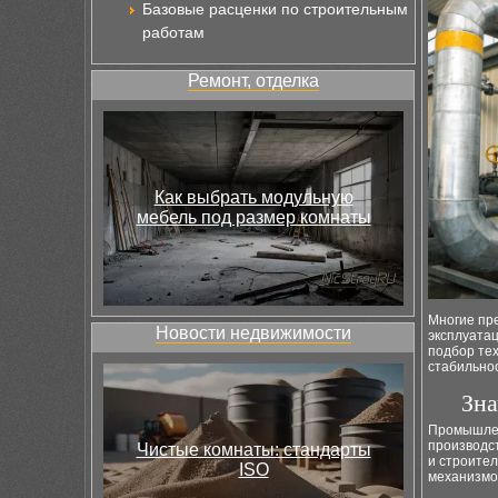
Базовые расценки по строительным
работам
Ремонт, отделка
Как выбрать модульную
мебель под размер комнаты
Многие пр
Новости недвижимости
эксплуатац
подбор тех
стабильнос
Зна
Промышлен
производст
Чистые комнаты: стандарты
и строител
ISO
механизмо