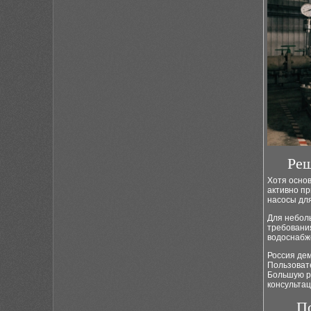
Реш
Хотя осно
активно п
насосы для
Для неболь
требования
водоснабж
Россия де
Пользовате
Большую р
консультац
П