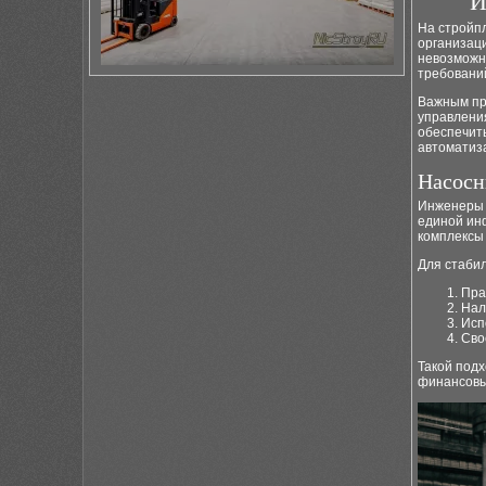
И
На стройпл
организац
невозможн
требовани
Важным пр
управления
обеспечит
автоматиз
Насосн
Инженеры 
единой ин
комплексы
Для стаби
Пра
Нал
Исп
Сво
Такой подх
финансовы