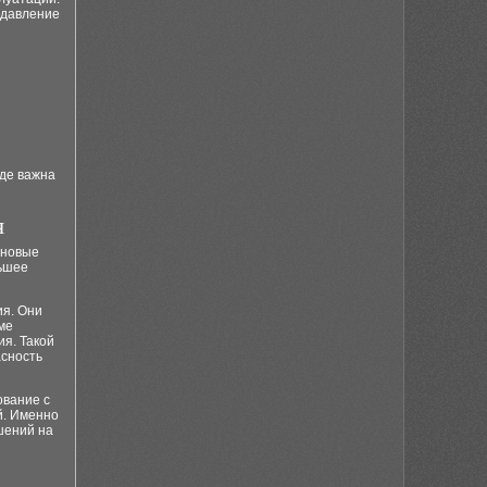
 давление
де важна
я
 новые
льшее
я. Они
ме
я. Такой
асность
ование с
й. Именно
шений на