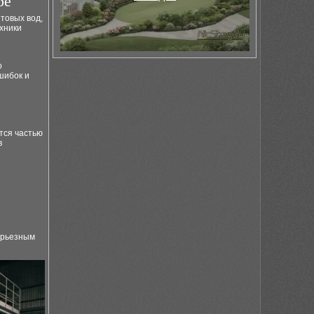
ре
товых вод,
хники
о
шибок и
тся частью
в
серьезным