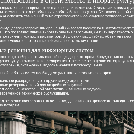
спользование в строительстве и инфраструкту
ощадках насосы применяются для подачи технической жидкости, отвода грун
ии временного водоснабжения и работы бетонных узлов. Без качественной те
о обеспечить стабильный темп строительства и соблюдение технологических
й.
еимуществом современных решений считается возможность автоматическог
. Это позволяет минимизировать участие персонала, снизить вероятность о
ь постоянный контроль параметров. В условиях масштабных объектов такая
ация существенно повышает безопасность эксплуатации.
ые решения для инженерных систем
все чаще выбирают комплексный подход, при котором оборудование станови
фраструктуры здания или предприятия. Насосное оснащение интегрируется 
 отопления, охлаждения, водоснабжения и пожаротушения.
льной работы систем необходимо учитывать несколько факторов:
вильное распределение нагрузки между агрегатами.
ичие резервных линий для аварийных ситуаций.
ользование качественной автоматики и защитных модулей.
евременное техническое обслуживание.
од особенно востребован на объектах, где остановка процессов приводит к 
м потерям.