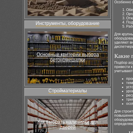
Особенно 
Обе
Орг
Отк
Под
Инструменты, оборудование
Раб
Для крупны
оборудова
уделяют в
диспетчер
Основные критерии выбора
Какие 
бетономешалки
Подбор аг
привести 
учитывают
про
тем
уст
Стройматериалы
уро
рес
тре
осо
Для строи
повышенно
оборудован
Как выбрать наличники для
определяю
дверей