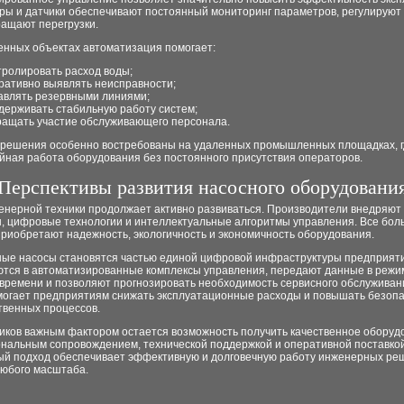
ры и датчики обеспечивают постоянный мониторинг параметров, регулируют
ращают перегрузки.
енных объектах автоматизация помогает:
тролировать расход воды;
ративно выявлять неисправности;
авлять резервными линиями;
держивать стабильную работу систем;
ращать участие обслуживающего персонала.
решения особенно востребованы на удаленных промышленных площадках, г
йная работа оборудования без постоянного присутствия операторов.
Перспективы развития насосного оборудовани
енерной техники продолжает активно развиваться. Производители внедряют
, цифровые технологии и интеллектуальные алгоритмы управления. Все бо
риобретают надежность, экологичность и экономичность оборудования.
ые насосы становятся частью единой цифровой инфраструктуры предприяти
ются в автоматизированные комплексы управления, передают данные в режи
 времени и позволяют прогнозировать необходимость сервисного обслуживани
могает предприятиям снижать эксплуатационные расходы и повышать безоп
твенных процессов.
чиков важным фактором остается возможность получить качественное оборуд
нальным сопровождением, технической поддержкой и оперативной поставко
ый подход обеспечивает эффективную и долговечную работу инженерных ре
любого масштаба.