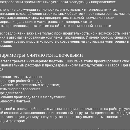
востребованы промышленные установки в следующих направлениях:
спечение циркуляции теплоносителя в котельных и тепловых пунктах.
анизация водоснабжения строительных объектов и производственных компле
ачка загрязненных сред на предприятиях тяжелой промышленности.
держание давления в магистралях и инженерных сетях.
ота противопожарных систем на объектах повышенной опасности.
х предприятий важна не только производительность, но и возможность инте
ния в автоматизированные комплексы управления. Именно поэтому специал
нимание совместимости устройств с современными системами мониторинга и
изации.
параметры считаются ключевыми
регатов требует инженерного подхода. Ошибка на этапе проектирования спо
к значительным расходам и преждевременному выходу техники из строя. При
ся:
изводительность и напор;
пература рабочей среды;
ойчивость к агрессивным веществам;
вень энергопотребления;
урс двигателя;
бования производителя к эксплуатации;
бенности монтажа.
тельной отрасли особенно актуальны решения, рассчитанные на работу в ус
й влажности, запыленности и интенсивной нагрузки. На временных площадк
ие часто функционирует круглосуточно, поэтому надежность становится
щим фактором.