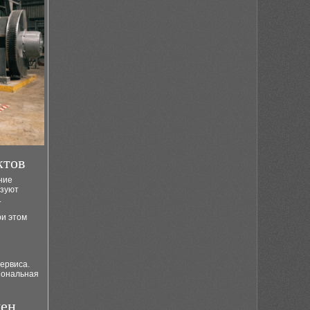
ктов
ние
ьзуют
.
ри этом
ервиса.
иональная
жен