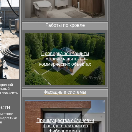
Работы по кровле
Проверка зон защиты
молниезащиты на
коммерческих объектах
срочной
альный
Фасадные системы
и повысить
ости
м этапе
энергетике
Преимущества облицовки
ие
фасадов плитами из
фиброцемента