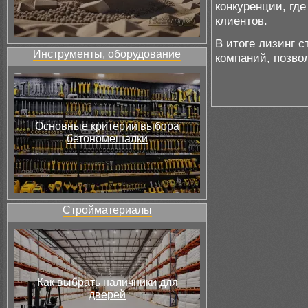
конкуренции, гд
клиентов.
В итоге лизинг 
Инструменты, оборудование
компаний, позво
Основные критерии выбора
бетономешалки
Стройматериалы
Как выбрать наличники для
дверей