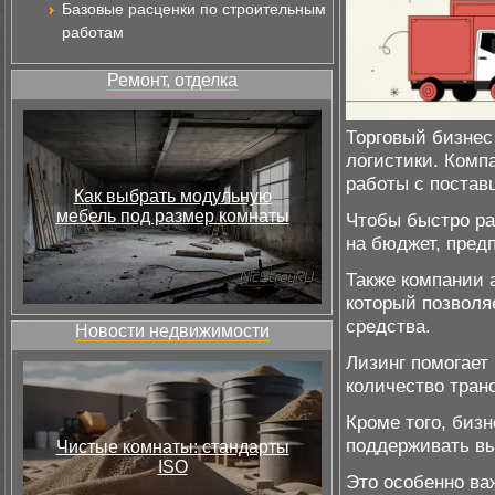
Базовые расценки по строительным
работам
Ремонт, отделка
Торговый бизнес
логистики. Комп
работы с постав
Как выбрать модульную
мебель под размер комнаты
Чтобы быстро ра
на бюджет, пре
Также компании 
который позволя
средства.
Новости недвижимости
Лизинг помогает 
количество тран
Кроме того, биз
поддерживать вы
Чистые комнаты: стандарты
ISO
Это особенно ва