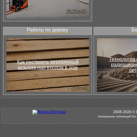
Работы по дереву
Бе
Технология 
Как построить деревянный
радиацион
козырек над входом в дом
бет
2008-2026 © 
Копирование публикаций без