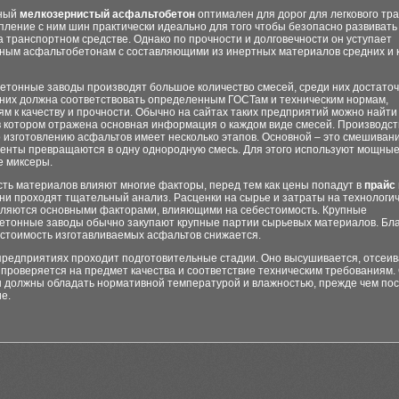
нный
мелкозернистый асфальтобетон
оптимален для дорог для легкового тр
епление с ним шин практически идеально для того чтобы безопасно развивать
а транспортном средстве. Однако по прочности и долговечности он уступает
ным асфальтобетонам с составляющими из инертных материалов средних и 
етонные заводы производят большое количество смесей, среди них достаточ
 них должна соответствовать определенным ГОСТам и техническим нормам,
м к качеству и прочности. Обычно на сайтах таких предприятий можно найт
 в котором отражена основная информация о каждом виде смесей. Производс
 изготовлению асфальтов имеет несколько этапов. Основной – это смешивани
ненты превращаются в одну однородную смесь. Для этого используют мощные
е миксеры.
ть материалов влияют многие факторы, перед тем как цены попадут в
прайс 
ни проходят тщательный анализ. Расценки на сырье и затраты на технологи
вляются основными факторами, влияющими на себестоимость. Крупные
етонные заводы обычно закупают крупные партии сырьевых материалов. Бл
естоимость изготавливаемых асфальтов снижается.
предприятиях проходит подготовительные стадии. Оно высушивается, отсеив
 проверяется на предмет качества и соответствие техническим требованиям
 должны обладать нормативной температурой и влажностью, прежде чем пос
е.