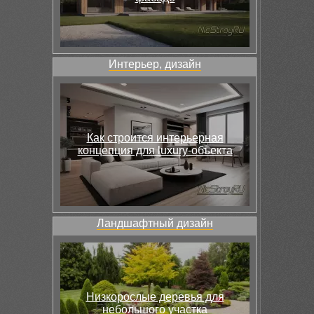
Интерьер, дизайн
Как строится интерьерная
концепция для luxury-объекта
Ландшафтный дизайн
Низкорослые деревья для
небольшого участка