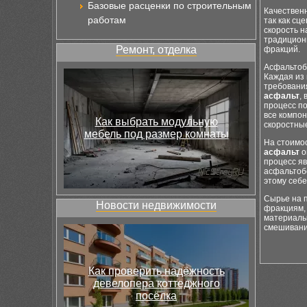
Базовые расценки по строительным
Качестве
работам
так как сц
скорость н
традицион
Ремонт, отделка
фракций.
Асфальтоб
Каждая из
требования
асфальт
,
процесс по
все компо
Как выбрать модульную
скоростны
мебель под размер комнаты
На стоимос
асфальт
о
процесс я
асфальтоб
этому себ
Сырье на 
Новости недвижимости
фракциям,
материалы
смешивани
Как проверить надёжность
девелопера коттеджного
посёлка