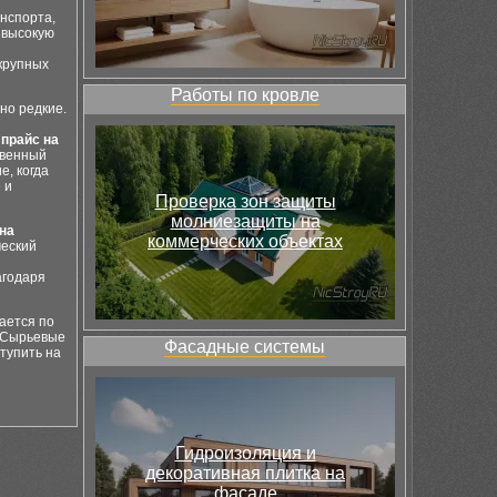
анспорта,
 высокую
крупных
Работы по кровле
но редкие.
и
прайс на
твенный
е, когда
 и
Проверка зон защиты
молниезащиты на
на
коммерческих объектах
ческий
агодаря
ается по
. Сырьевые
Фасадные системы
тупить на
Гидроизоляция и
декоративная плитка на
фасаде