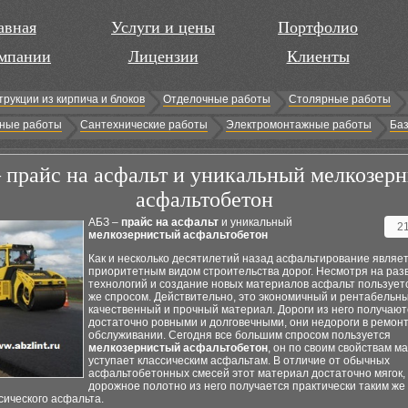
авная
Услуги и цены
Портфолио
мпании
Лицензии
Клиенты
трукции из кирпича и блоков
Отделочные работы
Столярные работы
ные работы
Сантехнические работы
Электромонтажные работы
Баз
 прайс на асфальт и уникальный мелкозер
асфальтобетон
АБЗ –
прайс на асфальт
и уникальный
2
мелкозернистый асфальтобетон
Как и несколько десятилетий назад асфальтирование являе
приоритетным видом строительства дорог. Несмотря на раз
технологий и создание новых материалов асфальт пользуетс
же спросом. Действительно, это экономичный и рентабельны
качественный и прочный материал. Дороги из него получают
достаточно ровными и долговечными, они недороги в ремонт
обслуживании. Сегодня все большим спросом пользуется
мелкозернистый асфальтобетон
, он по своим свойствам м
уступает классическим асфальтам. В отличие от обычных
асфальтобетонных смесей этот материал достаточно мягок,
дорожное полотно из него получается практически таким же
ссического асфальта.