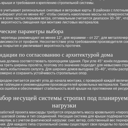
ь крыши и требования к креплению стропильной системы.
те учитывают региональные снеговые и ветровые карты. В районах с плотны
ыбирают угол не менее 40°, чтобы снизить накопление массы на поверхности
 в зоне частых порывов ветра, оптимальным считается диапазон 30–38°, чт
 вероятность смещения при монтаже листовых материалов.
ческие параметры выбора
 черепицы рекомендуют не менее 12°, для керамики – от 22°, для металлоче
зависимости от профиля. Несоответствие угла требованиям производителя с
ы покрытия и увеличивает вероятность протечек.
ндации по согласованию с архитектурой дома
ька должна соответствовать пропорциям здания. При угле 45° конёк подним
а треть ширины пролёта, поэтому это значение подходит для невысоких стро
жать избыточного силуэта. Для широких домов выгоднее 35–40°, чтобы расп
омерно и сохранить устойчивость стропильных опор.
ходом считается расчёт угла до начала монтажа, с проверкой каждой велич
ым таблицам и рекомендациям производителей кровельных материалов. Тако
ск ошибок и обеспечивает стабильность всей крыши на протяжении её ресур
бор несущей системы стропил под планируе
нагрузки
работкой проекта мансарды требуется определить массу кровельного «пирог
 шаговой схемы и тип соединений. Несущая система для крыши подбирается
улам, а с учетом фактической нагрузки: снег, ветер, собственный вес перек
ния. Для каждого типа стропильной схемы существуют свои пределы по прол