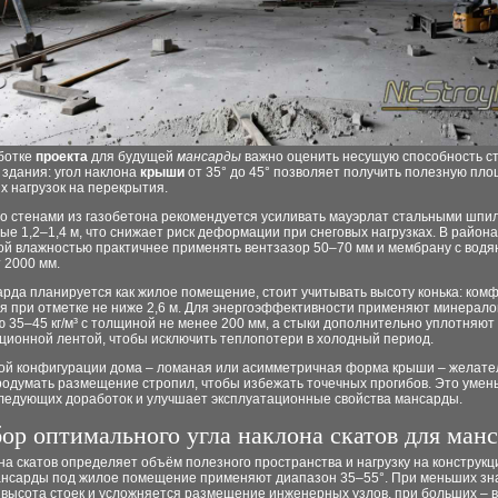
ботке
проекта
для будущей
мансарды
важно оценить несущую способность ст
здания: угол наклона
крыши
от 35° до 45° позволяет получить полезную пло
 нагрузок на перекрытия.
со стенами из газобетона рекомендуется усиливать мауэрлат стальными шпи
ые 1,2–1,4 м, что снижает риск деформации при снеговых нагрузках. В района
й влажностью практичнее применять вентзазор 50–70 мм и мембрану с вод
 2000 мм.
рда планируется как жилое помещение, стоит учитывать высоту конька: ком
я при отметке не ниже 2,6 м. Для энергоэффективности применяют минерало
 35–45 кг/м³ с толщиной не менее 200 мм, а стыки дополнительно уплотняют
ционной лентой, чтобы исключить теплопотери в холодный период.
ой конфигурации дома – ломаная или асимметричная форма крыши – желате
родумать размещение стропил, чтобы избежать точечных прогибов. Это уме
ледующих доработок и улучшает эксплуатационные свойства мансарды.
ор оптимального угла наклона скатов для ман
на скатов определяет объём полезного пространства и нагрузку на конструкц
ансарды под жилое помещение применяют диапазон 35–55°. При меньших зн
 высота стоек и усложняется размещение инженерных узлов, при больших – 