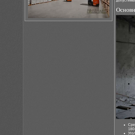
допустимы
Основн
Сре
180
Уго