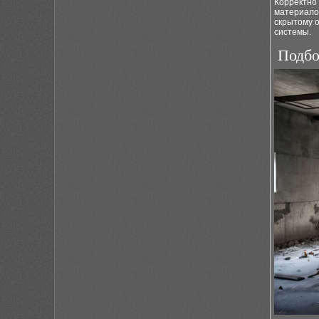
Корректно
материалов
скрытому 
системы.
Подбо