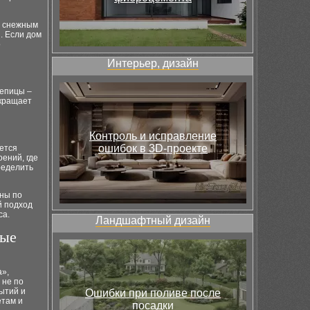
м снежным
. Если дом
о
Интерьер, дизайн
репицы –
окращает
Контроль и исправление
ошибок в 3D-проекте
ается
ений, где
ределить
ины по
й подход
са.
Ландшафтный дизайн
мые
а»,
 не по
рытий и
Ошибки при поливе после
етам и
посадки