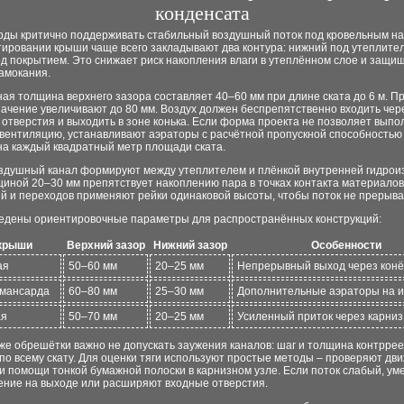
конденсата
рды критично поддерживать стабильный воздушный поток под кровельным на
тировании крыши чаще всего закладывают два контура: нижний под утеплите
д покрытием. Это снижает риск накопления влаги в утеплённом слое и защи
амокания.
ая толщина верхнего зазора составляет 40–60 мм при длине ската до 6 м. П
ачение увеличивают до 80 мм. Воздух должен беспрепятственно входить чер
отверстия и выходить в зоне конька. Если форма проекта не позволяет выпо
вентиляцию, устанавливают аэраторы с расчётной пропускной способностью
на каждый квадратный метр площади ската.
здушный канал формируют между утеплителем и плёнкой внутренней гидрои
иной 20–30 мм препятствует накоплению пара в точках контакта материалов
й и переходов применяют рейки одинаковой высоты, чтобы поток не прерыва
едены ориентировочные параметры для распространённых конструкций:
крыши
Верхний зазор
Нижний зазор
Особенности
ая
50–60 мм
20–25 мм
Непрерывный выход через конё
мансарда
60–80 мм
25–30 мм
Дополнительные аэраторы на 
ая
50–70 мм
20–25 мм
Усиленный приток через карниз
же обрешётки важно не допускать заужения каналов: шаг и толщина контрре
по всему скату. Для оценки тяги используют простые методы – проверяют дв
и помощи тонкой бумажной полоски в карнизном узле. Если поток слабый, у
ение на выходе или расширяют входные отверстия.