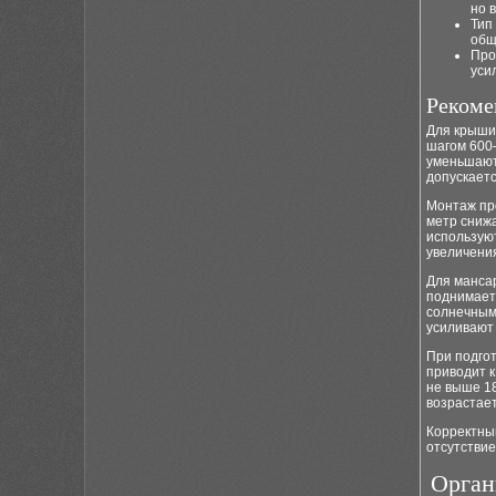
но 
Тип
общ
Про
уси
Рекоме
Для крыши 
шагом 600
уменьшают
допускаетс
Монтаж про
метр снижа
использую
увеличени
Для манса
поднимает
солнечным
усиливают 
При подгот
приводит 
не выше 18
возрастает
Корректны
отсутствие
Орган