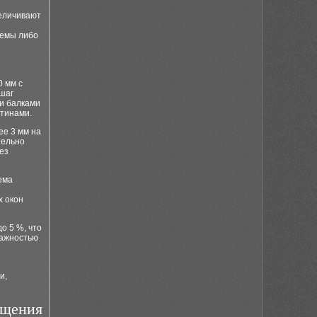
величивают
хемы либо
0 мм с
 шаг
ми балками
стинами.
ее 3 мм на
тельно
ез
ема
х окон
о 5 %, что
лажностью
и,
ащения