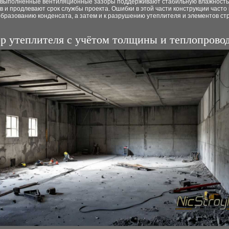
 выполненные вентиляционные зазоры поддерживают стабильную влажность
 и продлевают срок службы проекта. Ошибки в этой части конструкции часто 
образованию конденсата, а затем и к разрушению утеплителя и элементов с
р утеплителя с учётом толщины и теплопрово