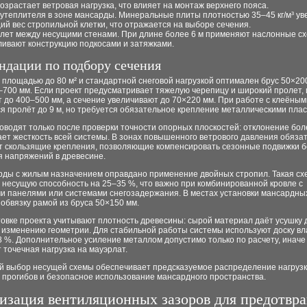
возрастает ветровая нагрузка, что влияет на монтаж верхнего пояса.
 утеплителя в зоне мансарды. Минеральные плиты плотностью 35–45 кг/м³ у
ий вес стропильной клетки, что отражается на выборе сечения.
лет между несущими стенами. При длине более 6 м применяют наслонные с
ливают конструкцию подкосами и затяжками.
ндации по подбору сечения
площадью до 80 м² и стандартной снеговой нагрузкой оптимален брус 50×20
–700 мм. Если проект предусматривает тяжелую черепицу и широкий пролет,
 до 400–500 мм, а сечение увеличивают до 70×220 мм. При работе с клеёны
я пролёт до 9 м, но требуется обязательное крепление металлическими пла
водят только после проверки точности опорных плоскостей: отклонение бол
ет жесткость всей системы. В зонах повышенного ветрового давления обяза
т скользящие крепления, позволяющие компенсировать сезонные подвижки б
я напряжений в древесине.
рды с жилым назначением оправдано применение двойных стропил. Такая сх
 несущую способность на 25–35 %, что важно при комбинированной кровле с
и панелями или системами снегозадержания. В местах установки мансардны
обвязку рамой из бруса 50×150 мм.
овке проекта учитывают плотность древесины: сырой материал даёт усушку д
к изменению геометрии. Для стабильной работы системы используют доску в
 %. Дополнительное усиление металлом допустимо только по расчету, иначе
 точечная нагрузка на мауэрлат.
й выбор несущей схемы обеспечивает предсказуемое распределение нагрузк
 прогибов и безопасное использование мансардного пространства.
изация вентиляционных зазоров для предотвр