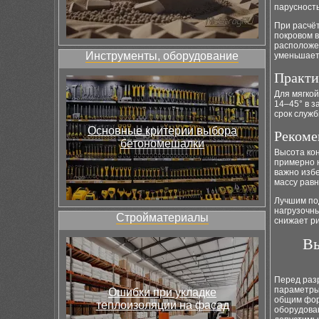
парусност
При расчё
покровом в
расположен
Инструменты, оборудование
уменьшает
Практи
Для мягкой
14–45° в 
срок служб
Основные критерии выбора
Рекоме
бетономешалки
Высота кон
примерно н
важно избе
массу равн
Лучшим под
нагрузочн
Стройматериалы
снижает ри
Вы
Перед раз
параметры
Ошибки при укладке
общим форм
теплоизоляции на фасад
оборудова