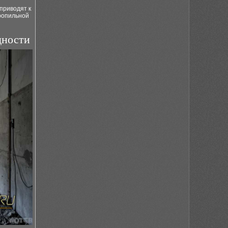
приводят к
тропильной
дности