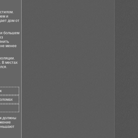
стилом.
лем и
щает дом от
ри большем
ез
лнить
 не менее
золяции.
. В местах
лся.
к
изломах
ек должны
ижение
меньшают