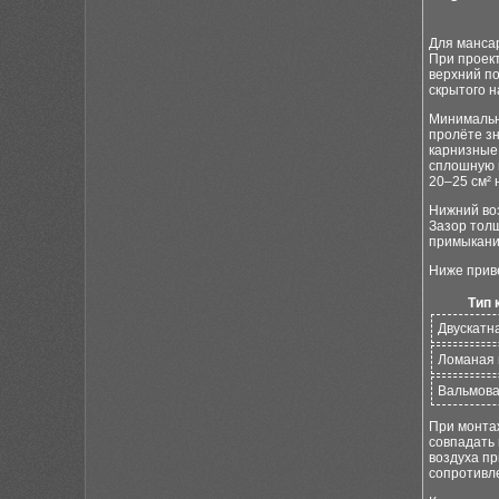
Для манса
При проек
верхний по
скрытого н
Минимальн
пролёте зн
карнизные 
сплошную 
20–25 см² 
Нижний во
Зазор толщ
примыкани
Ниже прив
Тип 
Двускатн
Ломаная 
Вальмов
При монта
совпадать 
воздуха пр
сопротивл