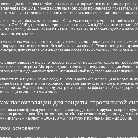
епления для мансарды требует согласования параметров материала с реаль
епла через крышу. В проектах для частного дома применяется показатель λ (В
же, тем меньше толщина слоя при одинаковом сопротивлении теплопередаче
а используют формулу: толщина = R × λ. Если в проекте указано требуемое
ние 4,7 м²·°С/Вт, то слой минераловатных плит с λ = 0,038 составит около 18
λ = 0,032 толщина уже близка к 150 мм. Эти значения корректируют с учётом 
тропильной клетки.
 материала учитывают плотность. Для мансарды подойдут плиты не ниже 30–
т форму и плотно прилегают без образования щелей. Если конструкция крыш
еометрию, допускается комбинирование слоёв разных толщин, чтобы уменьш
холодным климатом полезно проверять расчёт по двум методам: по требуемо
ению и по точке росы. Материал должен смещать точку конденсации ближе к
поэтому нередко добавляют дополнительный слой под стропилами толщиной 3
ечности конструкции важно следить, чтобы фактическая толщина не уменьша
ёсткие базальтовые плиты сохраняют параметры лучше, чем мягкие рулоны, 
их пролётах. Если проект предусматривает энергоэффективный класс, ориен
ную толщину 200–250 мм и более.
аж пароизоляции для защиты стропильной си
ционный слой фиксируют со стороны мансарды, ориентируясь на проектную 
териал располагают без натяжения, чтобы при сезонных подвижках дом не с
Минимальный нахлёст – 100–150 мм, при углах и примыканиях – до 200 мм.
овка основания
веряют состояние стропильных ног: отсутствие трещин, влажности и смоляны