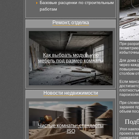
Базовые расценки по строительным
работам
Ремонт, отделка
При разра
геометрию 
избыточных
Как выбрать модульную
мебель под размер комнаты
Для дома 
через кажд
повышенно
столбом от
Если манса
достигаетс
плотностью
Новости недвижимости
пароизоля
При сложн
заранее п
объем пос
Подб
Чистые комнаты: стандарты
Угол накло
ISO
проекта м
снижается