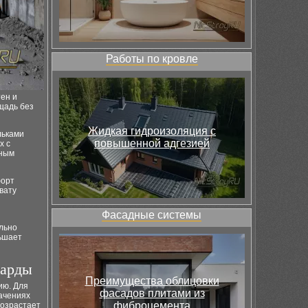
Работы по кровле
ен и
щадь без
Жидкая гидроизоляция с
льками
повышенной адгезией
х с
яным
форт
вату
Фасадные системы
льно
ньшает
сарды
Преимущества облицовки
ию. Для
фасадов плитами из
ачениях
фиброцемента
возрастает