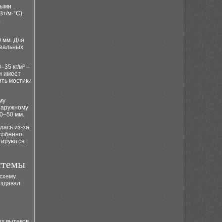
ными
т/м·°С).
.
0 мм. Для
реальных
35 кг/м³ –
и имеет
ить мостики
му
 наружному
0–50 мм.
лась из-за
особенно
тируются
стемы
схему
оздавал
х вытеков.