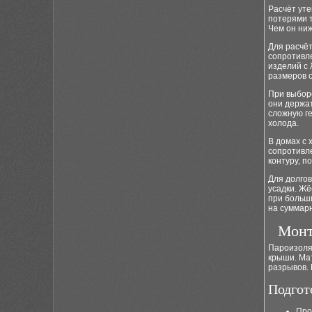
Расчёт ут
потерями т
Чем он ни
Для расчёт
сопротивле
изделий с 
размеров с
При выборе
они держа
сложную г
холода.
В домах с 
сопротивл
контуру, 
Для долгов
усадки. Ж
при больш
на суммар
Монт
Пароизоля
крыши. Ма
разрывов. 
Подгот
Про