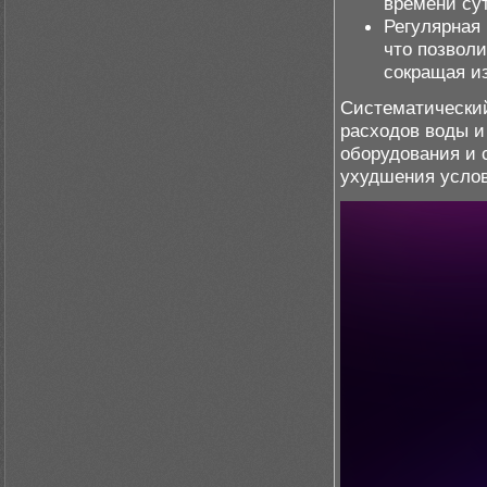
времени сут
Регулярная 
что позволи
сокращая и
Систематический
расходов воды и
оборудования и 
ухудшения услов