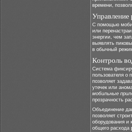
времени, позвол
Управление 
С помощью моби
или перенастраи
энергии, чем за
выявлять пиковы
в обычный режи
Контроль во
Система фиксиру
пользователя о 
позволяет задав
утечек или аном
мобильные прил
прозрачность ра
Объединение дан
позволяет строи
оборудования и 
общего расхода 