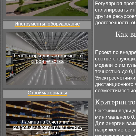
Регулярная пров
спланировать ин
другие ресурсое
долговечность о
Инструменты, оборудование
Как в
Проект по внедр
Генераторы для автономного
соответствующих
строительства
модели с импуль
точностью до 0,
Электросчетчики
дистанционного 
совместимостью
Стройматериалы
Критерии то
Счетчики воды д
минимального 0,2
Ламинат в сочетании с
Для энергии важ
ковровыми покрытиями: стиль
напряжение сети
и комфорт