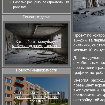
Базовые расценки по строительным
работам
Ремонт, отделка
Проект по контр
15–25% за первы
Как выбрать модульную
счетчики, систе
мебель под размер комнаты
каждые 10 минут
Для владельцев 
с мобильным пр
превышении расх
Новости недвижимости
графики потребл
Энергия, расход
превышает нормы
эксплуатации. П
Как проверить надёжность
предложить конк
девелопера коттеджного
настройку тайме
посёлка