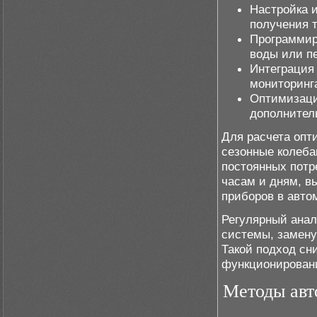
Настройка и
получения т
Программир
воды или пе
Интеграция
мониторинг
Оптимизаци
дополнител
Для расчета опт
сезонные колеба
постоянных потр
часам и дням, в
приборов в авто
Регулярный анал
системы, замену
Такой подход сн
функционировани
Методы авт