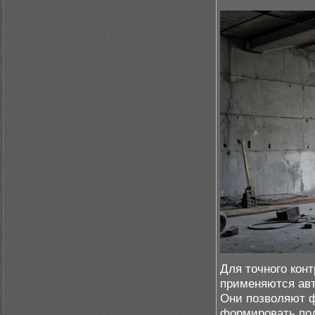
Для точного кон
применяются авт
Они позволяют ф
формировать под