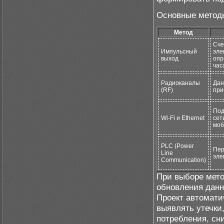
Основные метод
Метод
Сче
Импульсный
эле
выход
опр
час
Радиоканалы
Дан
(RF)
при
Под
Wi-Fi и Ethernet
сет
моб
PLC (Power
Пер
Line
эле
Communication)
При выборе мето
обновления данн
Проект автомати
выявлять утечки
потребления, сн