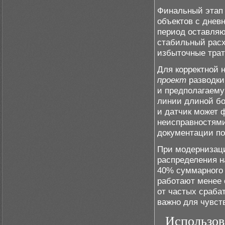
Финальный этап 
объектов с днев
период оставляю
стабильный расх
избыточные трат
Для корректной 
проект
разводки,
и предполагаему
линии длиной бо
и датчик может 
неисправностями
документации по
При модернизаци
распределения н
40% суммарного 
работают менее 
от частых сраба
важно для чувст
Использов