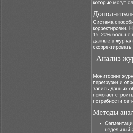
которые могут с
Дополнител
Система способн
корректировки. 
15–20% больше н
данные в журнал
скорректировать 
Анализ жу
Мониторинг журн
перегрузки и оп
запись данных о
помогает строит
потребности сет
Методы ана
Сегментаци
недельный а