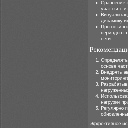
Сравнение 
участки с 
Визуализац
динамику ис
Прогнозиров
периодов с
сети.
Рекомендаци
Определять
основе част
Внедрять а
мониторинг
Разрабатыв
нагруженных
Использова
нагрузки пр
Регулярно 
обновленны
Эффективное исп