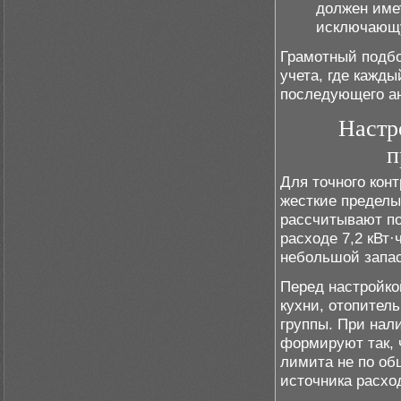
должен име
исключающу
Грамотный подбо
учета, где кажд
последующего ан
Настр
п
Для точного кон
жесткие пределы
рассчитывают по
расходе 7,2 кВт·
небольшой запас
Перед настройко
кухни, отопител
группы. При нал
формируют так,
лимита не по об
источника расхо