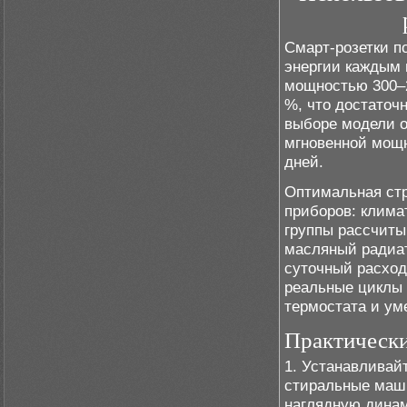
Смарт-розетки п
энергии каждым 
мощностью 300–2
%, что достаточ
выборе модели 
мгновенной мощн
дней.
Оптимальная стр
приборов: клима
группы рассчиты
масляный радиат
суточный расход
реальные циклы 
термостата и ум
Практическ
1. Устанавливай
стиральные маши
наглядную динам