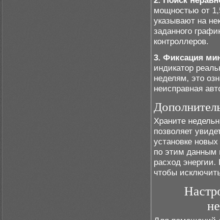
2. Поиск нерав
мощностью от 1,
указывают на не
заданного графи
контроллеров.
3. Фиксация ми
индикатор реальн
неделям, это оз
неисправная авт
Дополнител
Храните недельн
позволяет увиде
установке новых
по этим данным 
расход энергии.
чтобы исключить
Настр
не