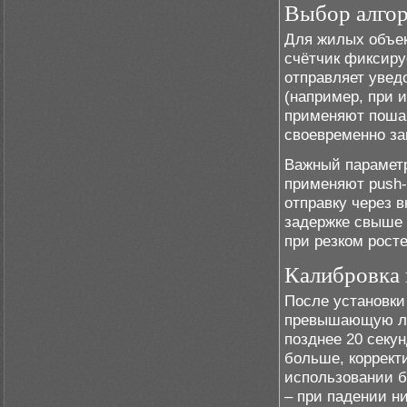
Выбор алго
Для жилых объек
счётчик фиксиру
отправляет увед
(например, при 
применяют пошаг
своевременно за
Важный параметр
применяют push-
отправку через 
задержке свыше 
при резком росте
Калибровка 
После установки
превышающую ли
позднее 20 секу
больше, коррект
использовании б
– при падении н