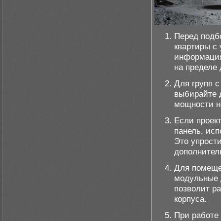
Перед подб
квартиры с
информация
на пределе 
Для групп с
выбирайте д
мощности не
Если проек
панель, ис
Это упрости
дополнител
Для помеще
модульные 
позволит ра
корпуса.
При работе