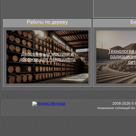
Работы по дереву
Бе
Технология 
Деревянные мостики и
радиацион
дорожки для ландшафта
бет
2008-2026 © 
Копирование публикаций без