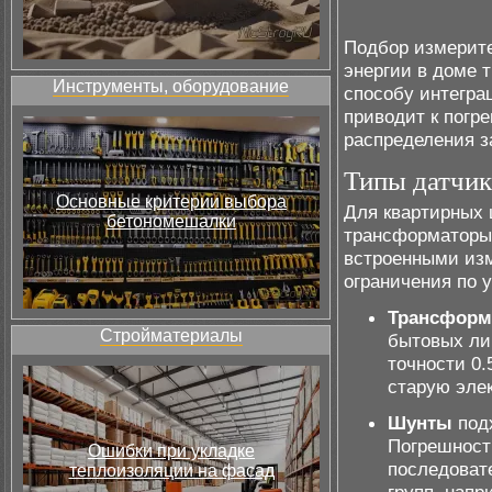
Подбор измерите
энергии в доме т
Инструменты, оборудование
способу интегра
приводит к погр
распределения з
Типы датчик
Основные критерии выбора
Для квартирных 
бетономешалки
трансформаторы 
встроенными из
ограничения по у
Трансформ
Стройматериалы
бытовых ли
точности 0.
старую элек
Шунты
подх
Погрешность
Ошибки при укладке
последоват
теплоизоляции на фасад