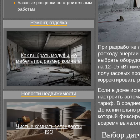
Базовые расценки по строительным
работам
Ремонт, отделка
При разработке 
расходу энергии 
Как выбрать модульную
выбрать оборудо
мебель под размер комнаты
на 12–15 кВт им
получасовых про
корректировать 
Если в доме исп
Новости недвижимости
настроить автом
тариф. В средне
Дополнительно р
который фиксиру
вовремя выявлят
Чистые комнаты: стандарты
ISO
Выбор датч