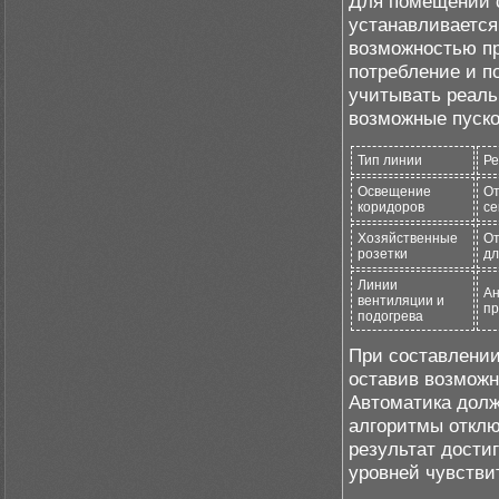
Для помещений с
устанавливаетс
возможностью пр
потребление и п
учитывать реаль
возможные пуско
Тип линии
Ре
Освещение
От
коридоров
се
Хозяйственные
От
розетки
дл
Линии
Ан
вентиляции и
пр
подогрева
При составлении
оставив возможн
Автоматика долж
алгоритмы отклю
результат дости
уровней чувстви