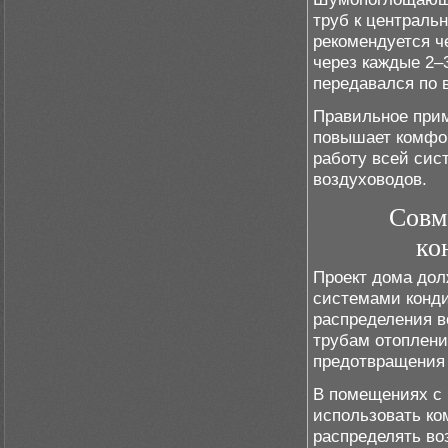
труб к централь
рекомендуется ч
через каждые 2–
передавался по 
Правильное при
повышает комфор
работу всей сис
воздуховодов.
Совм
ко
Проект дома дол
системами конди
распределения в
трубам отоплени
предотвращения 
В помещениях с 
использовать ко
распределять во