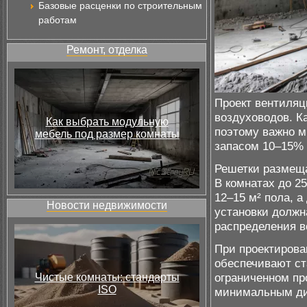
Базовые расценки по строительным
работам
Ремонт, отделка
Проект вентиляц
воздуховодов. К
Как выбрать модульную
поэтому важно м
мебель под размер комнаты
запасом 10–15% 
Решетки размеща
В комнатах до 2
12–15 м² пола, 
Новости недвижимости
установки должн
распределения в
При проектирова
обеспечивают ст
ограниченном пр
Чистые комнаты: стандарты
ISO
минимальным диа