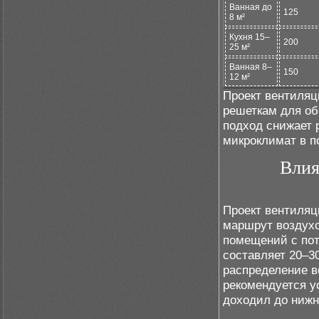
Ванная до
125
8 м²
Кухня 15–
200
25 м²
Ванная 8–
150
12 м²
Проект вентиляц
решеткам для об
подход снижает 
микроклимат в 
Влия
Проект вентиляц
маршрут воздухо
помещений с пот
составляет 20–3
распределение в
рекомендуется ус
доходил до нижн