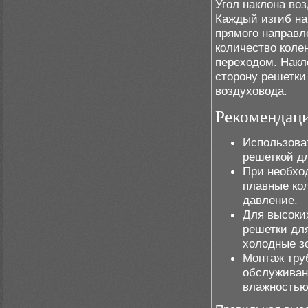
Угол наклона воз
Каждый изгиб на
прямого направл
количество коле
переходом. Накл
сторону решетки
воздуховода.
Рекомендац
Использоват
решеткой д
При необхо
плавные ко
давление.
Для высоки
решетки для
холодные з
Монтаж труб
обслуживан
влажностью