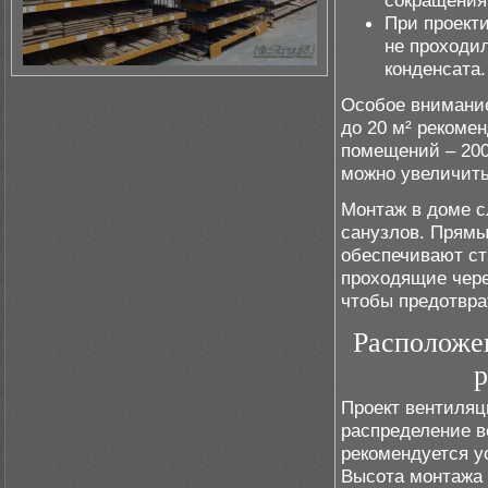
сокращения
При проект
не проходил
конденсата.
Особое внимание
до 20 м² рекоме
помещений – 200
можно увеличить
Монтаж в доме с
санузлов. Прям
обеспечивают ст
проходящие чере
чтобы предотвра
Расположе
р
Проект вентиляц
распределение в
рекомендуется у
Высота монтажа 