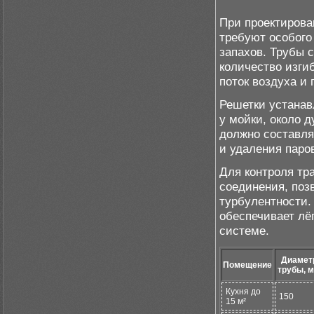
При проектирова
требуют особого
запахов. Трубы 
количество изги
поток воздуха и
Решетки устанав
у мойки, около 
должно составля
и удаления паро
Для контроля тр
соединения, поз
турбулентности
обеспечивает лё
системе.
Диамет
Помещение
трубы, 
Кухня до
150
15 м²