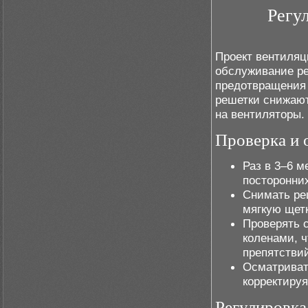
Регу
Проект вентиляц
обслуживание ре
предотвращения 
решетки снижают
на вентиляторы.
Проверка и 
Раз в 3–6 
посторонни
Снимать ре
мягкую щетк
Проверять с
коленами, 
препятстви
Осматриват
корректиру
Регулировка