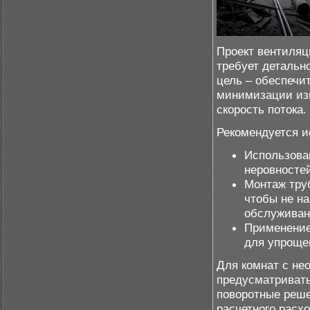
Проект вентиляц
требует детальн
цель – обеспечи
минимизации изг
скорость потока.
Рекомендуется 
Использова
неровностей
Монтаж тру
чтобы не на
обслуживан
Применение
для упроще
Для комнат с н
предусматривать
поворотные реше
расчетного расх