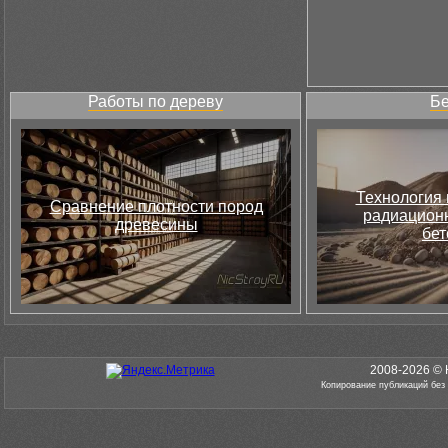
Работы по дереву
Бе
Технология 
Сравнение плотности пород
радиацион
древесины
бет
2008-2026 © 
Копирование публикаций без