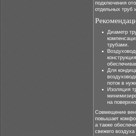
подключения ото
отдельных труб 
Рекомендац
Диаметр тр
компенсаци
трубами.
Воздуховод
конструкци
обеспечива
Для кондиц
воздуховод
поток в нуж
Изоляция т
минимизиро
на поверхно
Совмещение вен
повышает комфор
а также обеспеч
свежего воздуха