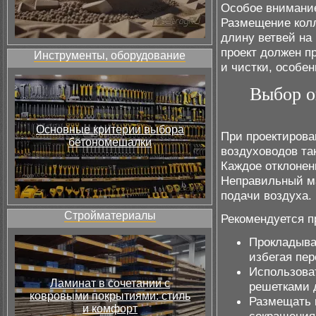
Особое внимание
Размещение колл
длину ветвей на
проект должен п
Инструменты, оборудование
и чистки, особен
Выбор о
Основные критерии выбора
При проектирова
бетономешалки
воздуховодов та
Каждое отклонени
Неправильный м
подачи воздуха.
Стройматериалы
Рекомендуется 
Прокладыва
избегая пе
Использоват
Ламинат в сочетании с
решетками 
ковровыми покрытиями: стиль
Размещать 
и комфорт