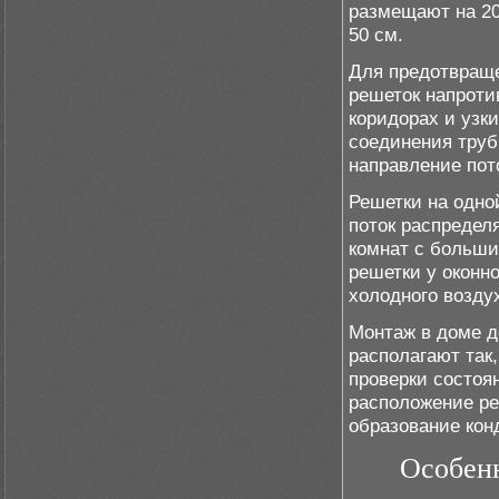
размещают на 20
50 см.
Для предотвраще
решеток напроти
коридорах и уз
соединения труб
направление пот
Решетки на одно
поток распредел
комнат с больш
решетки у оконн
холодного возду
Монтаж в доме д
располагают так
проверки состоя
расположение ре
образование кон
Особенн