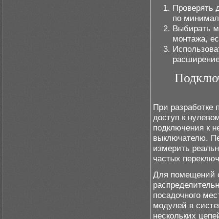
Проверять 
по минимал
Выбирать м
монтажа, е
Использова
расширение
Подклю
При разработке 
доступ к нулево
подключения к не
выключателю. Пе
измерить реальн
частых переключ
Для помещений с
распределительн
посадочного мес
модулей в систе
нескольких цепе