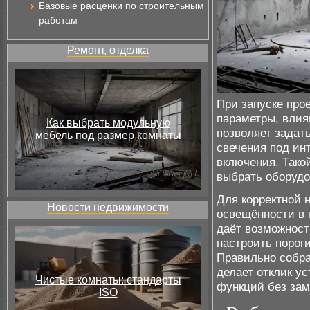
Базовые расценки по строительным
работам
Ремонт, отделка
При запуске про
параметры, влия
Как выбрать модульную
позволяет задат
мебель под размер комнаты
свечения под ин
включения. Такой
выбрать оборудо
Для корректной 
Новости недвижимости
освещённости в 
даёт возможност
настроить порог
Правильно собра
делает отклик у
Чистые комнаты: стандарты
функций без зам
ISO