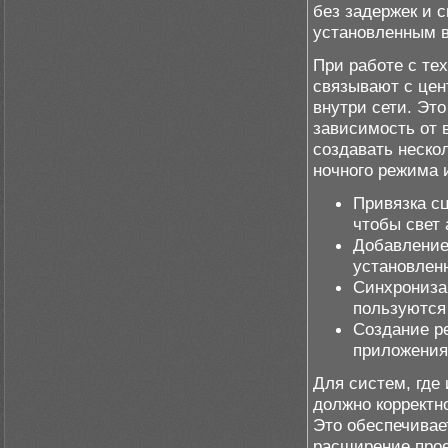
без задержек и 
установленным 
При работе с те
связывают с це
внутри сети. Эт
зависимость от 
создавать неско
ночного режима 
Привязка с
чтобы свет 
Добавление
установлен
Синхрониза
пользуются 
Создание р
приложения
Для систем, где
должно корректн
Это обеспечивае
расширение прое