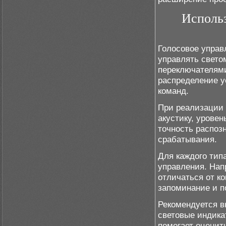
Использ
Голосовое управ
управлять светом
переключателями
распределение у
команд.
При реализации 
акустику, урове
точность распоз
срабатывания.
Для каждого тип
управления. Нап
отличаться от ко
запоминание и п
Рекомендуется в
световые индик
помогает оценит