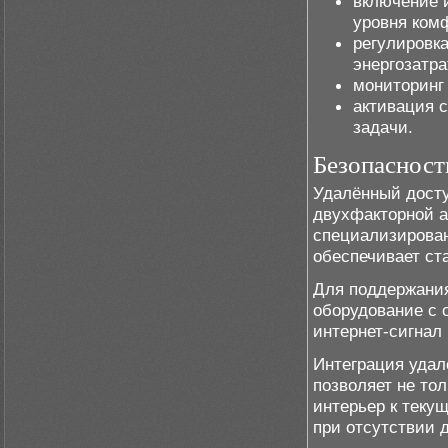
включение 
уровня ком
регулировка
энергозатра
мониторинг
активация 
задачи.
Безопасност
Удалённый досту
двухфакторной 
специализирова
обеспечивает ст
Для поддержания
оборудование с
интернет-сигнал 
Интеграция удал
позволяет не тол
интерьер к теку
при отсутствии 