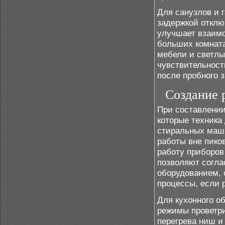
Для санузлов и 
задержкой отклю
улучшает взаимо
больших комната
мебели и светлы
чувствительност
после пробного з
Создание 
При составлении
которые техника
стиральных маш
работы вне пико
работу приборов
позволяют согла
оборудованием
процессы, если 
Для кухонного о
режимы проветри
перегрева ниш и