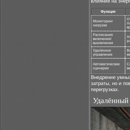
влияние на энер
Функция
О
Мониторинг
п
нагрузки
в
Расписания
Н
включения/
р
выключения
Удалённое
В
управление
м
Автоматические
С
сценарии
в
Внедрение умных
затраты, но и п
перегрузках.
Удалённый 