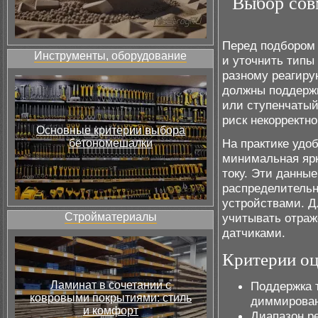
Выбор сов
Перед подбором 
Инструменты, оборудование
и уточнить типы 
разному реагиру
должны поддержи
или ступенчатый
риск некорректно
Основные критерии выбора
На практике удо
бетономешалки
минимальная ярк
току. Эти данны
распределитель
устройствами. Д
Стройматериалы
учитывать отраж
датчиками.
Критерии оц
Ламинат в сочетании с
Поддержка т
ковровыми покрытиями: стиль
диммирован
и комфорт
Диапазон ре