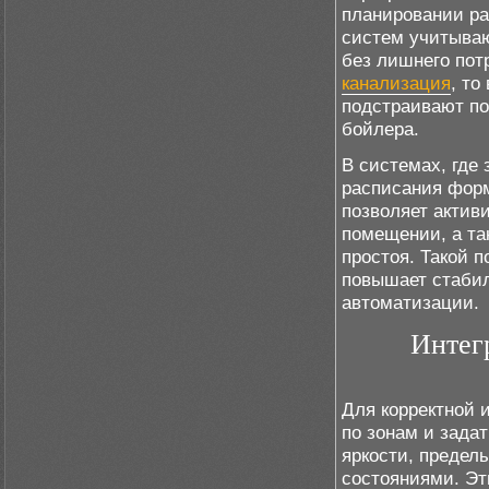
планировании р
систем учитываю
без лишнего пот
канализация
, то
подстраивают по
бойлера.
В системах, где 
расписания форм
позволяет актив
помещении, а та
простоя. Такой п
повышает стабил
автоматизации.
Интег
Для корректной 
по зонам и зада
яркости, предел
состояниями. Э