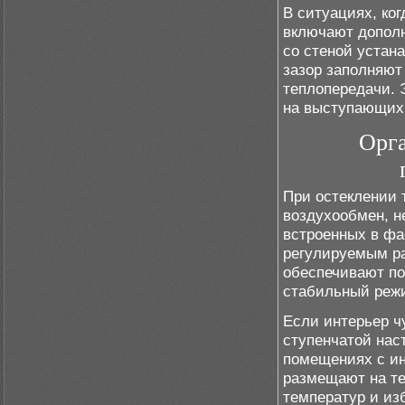
В ситуациях, ког
включают допол
со стеной устан
зазор заполняю
теплопередачи. 
на выступающих 
Орга
При остеклении 
воздухообмен, н
встроенных в фа
регулируемым ра
обеспечивают по
стабильный реж
Если интерьер ч
ступенчатой нас
помещениях с и
размещают на те
температур и из