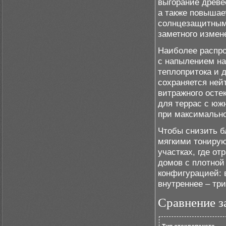
выгорание древе
а также повышае
солнцезащитным
заметного измен
Наиболее распр
с напылением на
теплопритока и 
сохраняется ней
витражного осте
для террас с юж
при максимально
Чтобы снизить б
мягкими тонирую
участках, где о
домов с плотной
конфигурацией: 
внутреннее – тр
Сравнение з