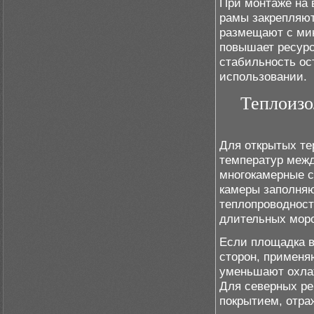
При монтаже на 
рамы закрепляют
размещают с ми
повышает ресурс
стабильность ос
использовании.
Теплоизо
Для открытых те
температур межд
многокамерные с
камеры заполняю
теплопроводност
длительных моро
Если площадка в
сторон, применя
уменьшают охлаж
Для северных ре
покрытием, отра