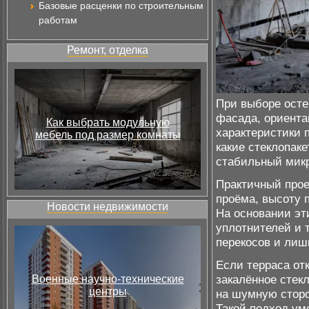
Базовые расценки по строительным
работам
Ремонт, отделка
При выборе осте
фасада, ориента
Как выбрать модульную
характеристики 
мебель под размер комнаты
какие стеклопак
стабильный микр
Практичный прое
проёма, высоту 
Новости недвижимости
На основании эт
уплотнителей и 
перекосов и лиш
Если терраса от
закалённое стек
Военные научно-технические
центры
на шумную сторо
Такой подход ум