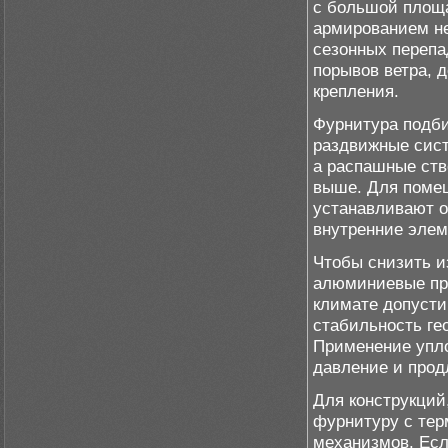
с большой площ
армированием не
сезонных перепа
порывов ветра,
крепления.
Фурнитура подби
раздвижные сист
а распашные ство
выше. Для поме
устанавливают о
внутренние элем
Чтобы снизить и
алюминиевые пр
климате допусти
стабильность ге
Применение упло
давление и прод
Для конструкций
фурнитуру с тер
механизмов. Есл