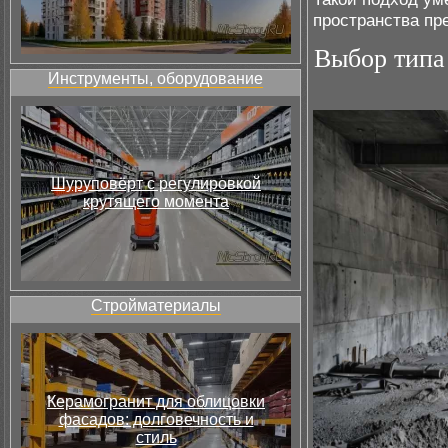
пространства пр
Выбор типа
Инструменты, оборудование
Шуруповёрт с регулировкой
крутящего момента
Стройматериалы
Керамогранит для облицовки
фасадов: долговечность и
стиль