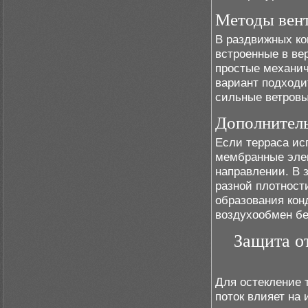
Методы вент
В раздвижных ко
встроенные в ве
простые механич
вариант подходи
сильные ветровы
Дополнитель
Если терраса ис
мембранные элем
направлении. В 
разной плотност
образования кон
воздухообмен бе
Защита о
Для остекление 
поток влияет на