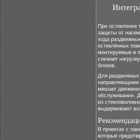
Интегра
При остекление 
защиты от насек
хода раздвижных
остеклённых пов
монтируемые в п
снижает нагрузк
блоков.
Для раздвижных 
направляющими г
мешает движению
обслуживании. Д
из стекловолокн
выдерживают воз
Рекомендаци
В проектах с па
которые предотв