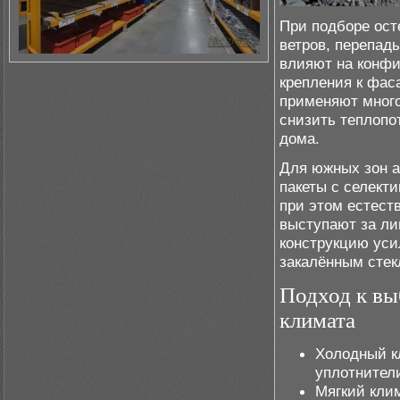
При подборе ост
ветров, перепад
влияют на конфи
крепления к фас
применяют мног
снизить теплопо
дома.
Для южных зон а
пакеты с селект
при этом естест
выступают за ли
конструкцию ус
закалённым стек
Подход к вы
климата
Холодный к
уплотнител
Мягкий кли