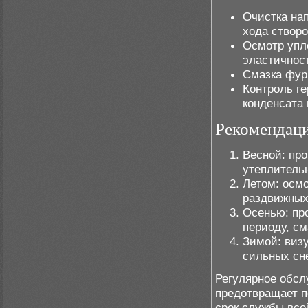
Очистка на
хода створо
Осмотр упл
эластичнос
Смазка фурн
Контроль ге
конденсата
Рекомендаци
Весной: про
утеплитель
Летом: осм
раздвижных
Осенью: пр
периоду, см
Зимой: виз
сильных сн
Регулярное обсл
предотвращает п
срок службы все