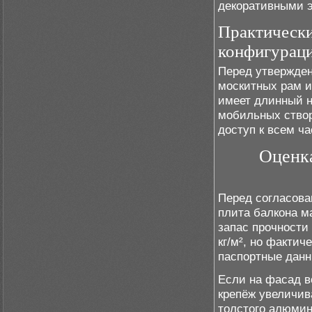
декоративными 
Практически
конфигурац
Перед утвержден
москитных рам и
имеет длинный н
мобильных створ
доступ к всем ча
Оценка
Перед согласова
плита балкона м
запас прочности
кг/м², но фактич
паспортные данн
Если на фасад в
крепёж увеличив
толстого алюмин