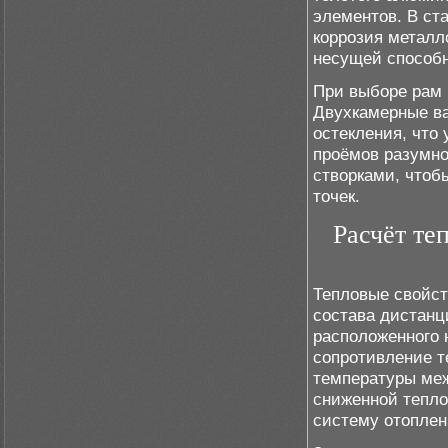
элементов. В ст
коррозия металл
несущей способн
При выборе рам 
Двухкамерные ва
остекления, что
проёмов разумно
створками, чтоб
точек.
Расчёт те
Тепловые свойст
состава дистанц
расположенного 
сопротивление т
температуры меж
сниженной тепло
систему отоплен