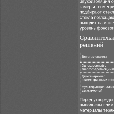
Звукоизоляция о
камер и геометр
подбирают стекл
стёкла поглощаю
выходит на инже
уровень фоновог
Сравнитель
решений
Тип стеклопакета
Однокамерный с
энергосберегающим 
Двухкамерный с
асимметричными стё
Мультифункциональн
двухкамерный
Перед утвержден
выполнены примы
материалы теряю