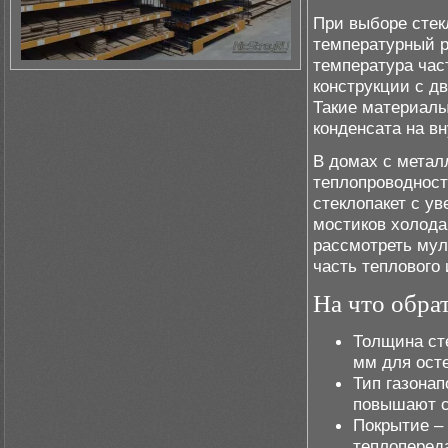
При выборе стек
температурный р
температура час
конструкции с д
Такие материалы
конденсата на в
В домах с метал
теплопроводност
стеклопакет с у
мостиков холода
рассмотреть мул
часть теплового
На что обра
Толщина ст
мм для осте
Тип газонап
повышают с
Покрытие –
теплопереда