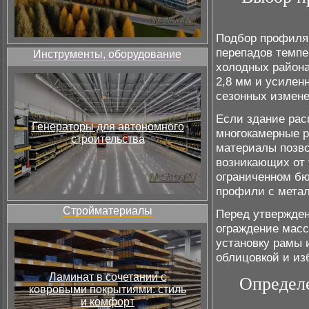
Подбор профиля 
перепадов темпер
Инструменты, оборудование
холодных района
2,8 мм и усилен
сезонных измене
Если здание рас
Генераторы для автономного
многокамерные р
строительства
материалы позво
возникающих от 
ограниченном б
профили с метал
Стройматериалы
Перед утвержден
ограждение масс
установку рамы
облицовкой и из
Ламинат в сочетании с
Определе
ковровыми покрытиями: стиль
и комфорт