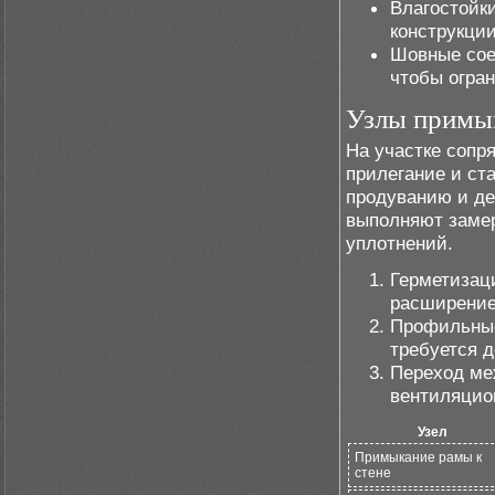
Влагостойк
конструкции
Шовные сое
чтобы огран
Узлы примык
На участке сопр
прилегание и ст
продуванию и д
выполняют замер
уплотнений.
Герметизац
расширение
Профильные
требуется 
Переход ме
вентиляцио
Узел
Примыкание рамы к
стене