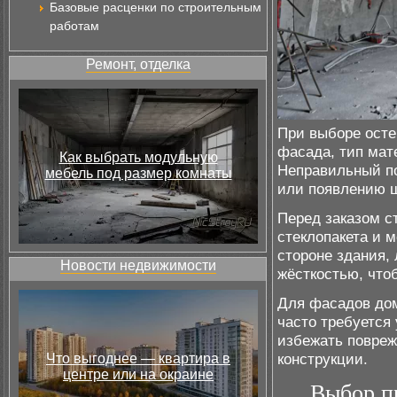
Базовые расценки по строительным
работам
Ремонт, отделка
При выборе осте
фасада, тип мат
Как выбрать модульную
Неправильный по
мебель под размер комнаты
или появлению 
Перед заказом с
стеклопакета и 
стороне здания,
Новости недвижимости
жёсткостью, что
Для фасадов дом
часто требуется
избежать повреж
конструкции.
Что выгоднее — квартира в
центре или на окраине
Выбор п