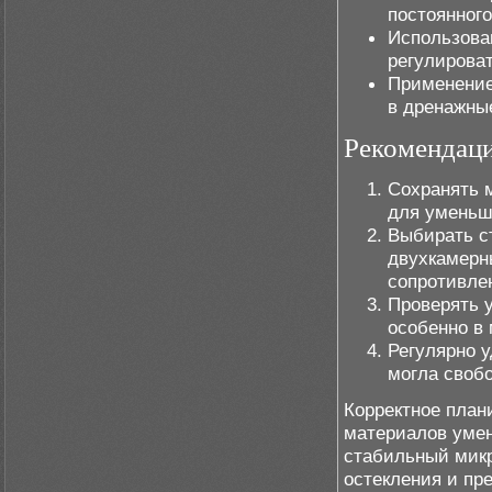
постоянног
Использова
регулироват
Применение
в дренажны
Рекомендаци
Сохранять 
для уменьш
Выбирать с
двухкамерн
сопротивле
Проверять 
особенно в
Регулярно у
могла свобо
Корректное план
материалов умен
стабильный микр
остекления и пр