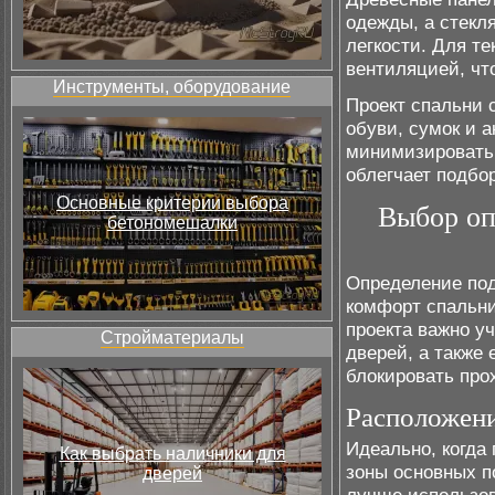
одежды, а стекл
легкости. Для т
вентиляцией, чт
Инструменты, оборудование
Проект спальни 
обуви, сумок и 
минимизировать 
облегчает подбо
Основные критерии выбора
Выбор оп
бетономешалки
Определение под
комфорт спальни
проекта важно у
Стройматериалы
дверей, а также
блокировать про
Расположени
Идеально, когда 
Как выбрать наличники для
зоны основных п
дверей