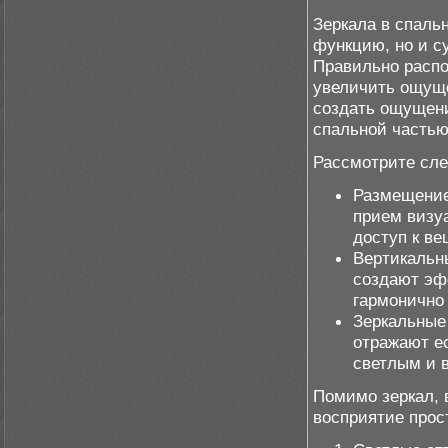
Зеркала в спаль
функцию, но и с
Правильно расп
увеличить ощущ
создать ощущени
спальной частью
Рассмотрите сле
Размещение
прием визуа
доступ к ве
Вертикальны
создают эф
гармонично 
Зеркальные
отражают ес
светлым и 
Помимо зеркал,
восприятие прос