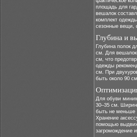
фактическое кол
площадь для гар
вешалок составл
комплект одежды
сезонные вещи, 
Глубина и в
Глубина полок д
см. Для вешалок
см, что предотв
одежды рекоменд
см. При двухуро
быть около 90 см
Оптимизация
Для обуви миним
30–35 см. Ширин
быть не меньше 
Хранение аксессу
помощью выдвижн
загромождение и