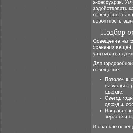
аксессуаров. Уг
задействовать к
освещённость вн
вероятность оши
Подбор о
Освещение напря
хранения вещей 
учитывать функц
Для гардеробной
освещение:
Потолочные
визуально 
одежде.
Светодиодн
одежды, ос
Направленн
зеркале и н
В спальне освещ