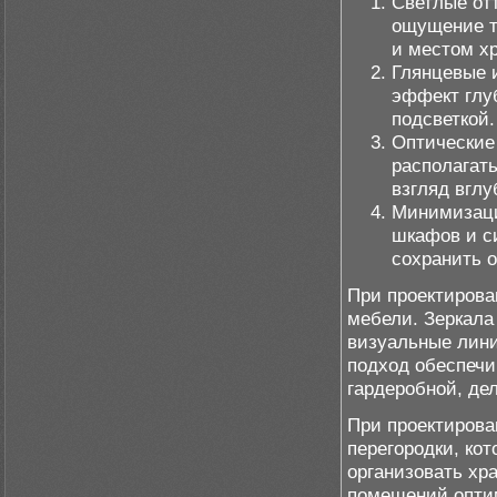
Светлые от
ощущение т
и местом х
Глянцевые 
эффект глу
подсветкой.
Оптические
располагат
взгляд вглу
Минимизаци
шкафов и с
сохранить о
При проектирова
мебели. Зеркала
визуальные лини
подход обеспечи
гардеробной, де
При проектирова
перегородки, ко
организовать хр
помещений оптим