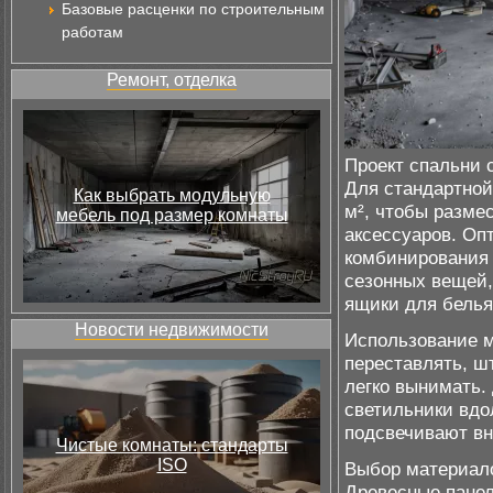
Базовые расценки по строительным
работам
Ремонт, отделка
Проект спальни 
Для стандартной
Как выбрать модульную
м², чтобы разме
мебель под размер комнаты
аксессуаров. Оп
комбинирования 
сезонных вещей,
ящики для белья
Новости недвижимости
Использование м
переставлять, ш
легко вынимать.
светильники вдо
подсвечивают вн
Чистые комнаты: стандарты
ISO
Выбор материало
Древесные панел