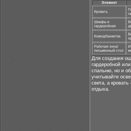
Элемент
П
Кровать
г
Шкафы и
В
гардеробная
д
В
Комод/банкетка
х
Рабочая зона/
И
письменный стол
м
Для создания ощ
гардеробной или
спальню, но и о
учитывайте осве
света, а кровать
отдыха.