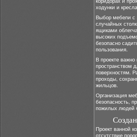
коридорах и про
ходунки и кресла
Выбор мебели с 
случайных стол
ящиками облегча
высоких подъемо
безопасно садит
пользования.
В проекте важно
пространством д
поверхностям. Р
проходы, сохран
жильцов.
Организация меб
безопасность, п
пожилых людей б
Создан
Проект ванной к
отсутствие порог