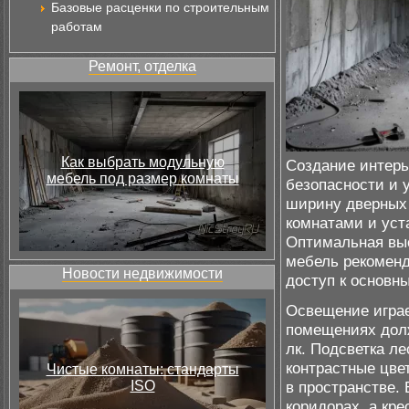
Базовые расценки по строительным
работам
Ремонт, отделка
Как выбрать модульную
Создание интерь
мебель под размер комнаты
безопасности и 
ширину дверных 
комнатами и уст
Оптимальная выс
мебель рекоменд
Новости недвижимости
доступ к основн
Освещение играе
помещениях долж
лк. Подсветка л
контрастные цве
Чистые комнаты: стандарты
ISO
в пространстве. 
коридорах, а кр