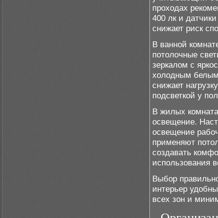
проходах рекоме
400 лк и датчик
снижает риск сп
В ванной комнат
потолочные свет
зеркалом с ярко
холодным белым 
снижает нагрузк
подсветкой у по
В жилых комната
освещение. Нас
освещение рабоч
применяют потол
создавать комфо
использования в
Выбор правильно
интерьер удобны
всех зон и мини
Организац