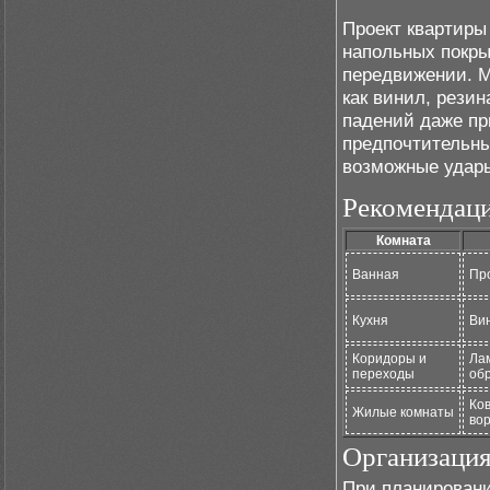
Проект квартиры
напольных покры
передвижении. М
как винил, рези
падений даже пр
предпочтительны
возможные удар
Рекомендаци
Комната
Ванная
Пр
Кухня
Ви
Коридоры и
Ла
переходы
об
Ко
Жилые комнаты
во
Организация
При планировани