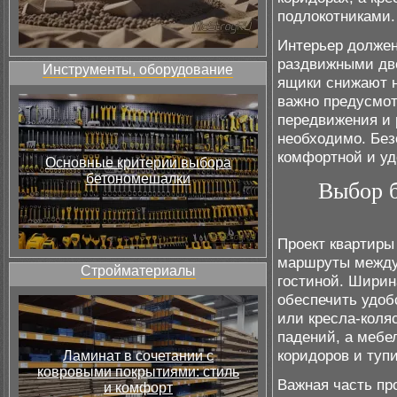
подлокотниками.
Интерьер должен
раздвижными дв
Инструменты, оборудование
ящики снижают н
важно предусмот
передвижения и 
необходимо. Без
комфортной и уд
Основные критерии выбора
бетономешалки
Выбор б
Проект квартир
маршруты между 
Стройматериалы
гостиной. Ширин
обеспечить удоб
или кресла-коля
падений, а мебел
коридоров и тупи
Ламинат в сочетании с
ковровыми покрытиями: стиль
Важная часть пр
и комфорт