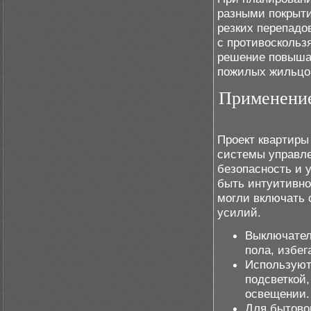
разными покрыти
резких перепадо
с противоскольз
решение повышае
пожилых жильцо
Применение
Проект квартиры
системы управле
безопасность и 
быть интуитивно
могли включать 
усилий.
Выключател
пола, избег
Используют
подсветкой
освещении.
Для бытово