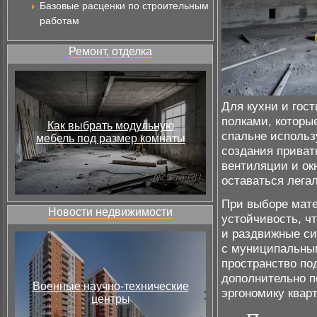
Базовые расценки по строительным
работам
Ремонт, отделка
Для кухни и гос
полками, которы
Как выбрать модульную
спальне исполь
мебель под размер комнаты
создания приват
вентиляции и ок
оставаться лега
При выборе мате
Новости недвижимости
устойчивость, ч
и раздвижные си
с муниципальным
пространство по
дополнительно п
Военные научно-технические
эргономику квар
центры