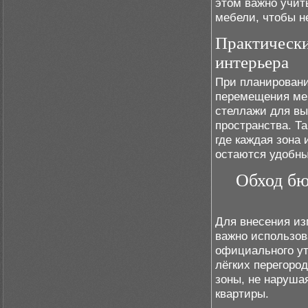
этом важно учит
мебели, чтобы н
Практически
интерьера
При планировани
перемещения меб
стеллажи для вы
пространства. Т
где каждая зона
остаются удобн
Обход бю
Для внесения из
важно использов
официального ут
лёгких перегоро
зоны, не наруша
квартиры.