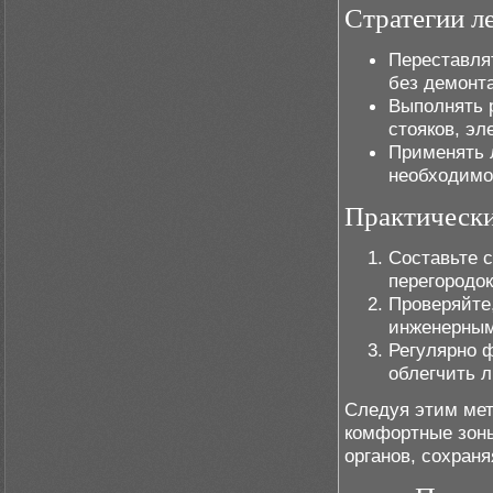
Стратегии л
Переставля
без демонта
Выполнять 
стояков, эл
Применять 
необходимо
Практическ
Составьте с
перегородок
Проверяйте,
инженерным
Регулярно 
облегчить 
Следуя этим мет
комфортные зоны
органов, сохраня