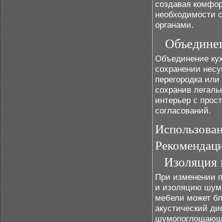
создавая комфор
необходимости 
органами.
Объединен
Объединение кух
сохранении несу
перегородка или
сохранив легаль
интерьер с прос
согласований.
Использован
Рекомендаци
Изоляция 
При изменении п
и изоляцию шумо
мебели может бл
акустический дис
шумопоглощающи