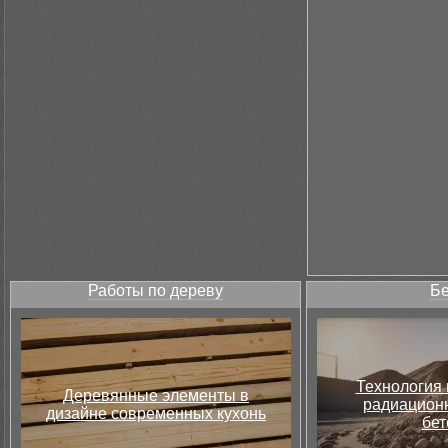
Работы по дереву
Бе
Технология 
Деревянные элементы в
радиацион
дизайне современных кухонь
бет