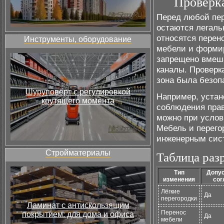
Проверк
Перед любой пер
остаются легаль
относятся перен
Инструменты, оборудование
мебели и формир
запрещено вмеша
каналы. Проверк
зона была безоп
Шуруповёрт с регулировкой
Например, устан
крутящего момента
соблюдения пра
можно при услов
Мебель и перего
инженерным сис
Стройматериалы
Таблица раз
Тип
Допус
изменения
сог
Лёгкие
Да
перегородки
Ламинат с антискользящим
Перенос
покрытием: для дома и офиса
Да
мебели