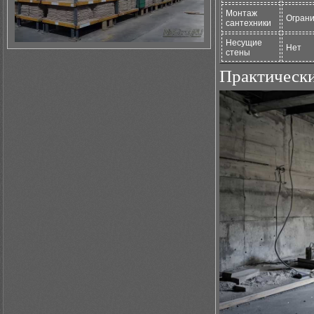
Монтаж
Огран
сантехники
Несущие
Нет
стены
Практическ