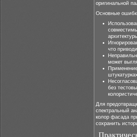
оригинальной па
Основные ошибк
Использова
совместимы
архитектур
Игнорирова
что приводи
Неправильны
может выгл
Применение
штукатурках
Несогласов
без тестовы
колористич
Для предотвраще
спектральный ан
колор фасада пр
сохранить истор
Практичес