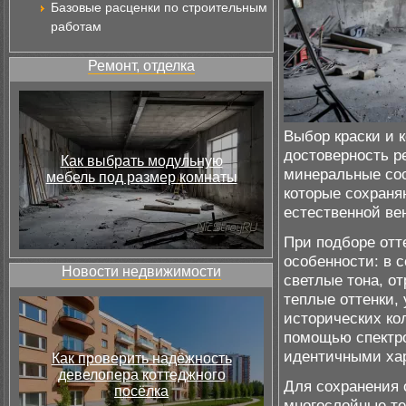
Базовые расценки по строительным
работам
Ремонт, отделка
Выбор краски и 
достоверность р
Как выбрать модульную
минеральные сос
мебель под размер комнаты
которые сохраня
естественной ве
При подборе отт
особенности: в 
Новости недвижимости
светлые тона, о
теплые оттенки,
исторических ко
помощью спектро
идентичными ха
Как проверить надёжность
девелопера коттеджного
Для сохранения 
посёлка
многослойные те