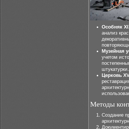
Особняк XI
анализ крас
декоративн
повторяющи
Музейная у
учетом ист
постепенны
штукатурки.
Церковь XV
реставраци
архитектурн
использова
Методы конт
Создание п
архитектур
Документиро