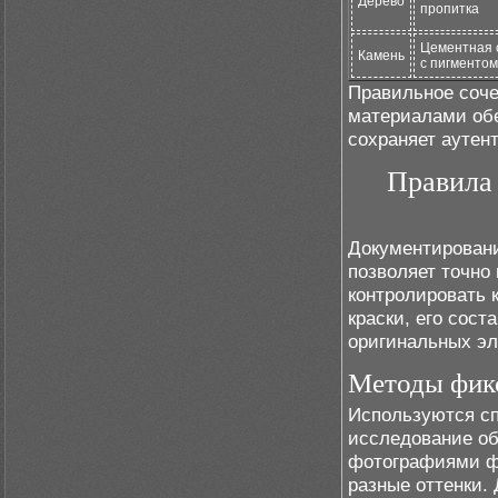
Дерево
пропитка
Цементная 
Камень
с пигментом
Правильное соче
материалами обе
сохраняет аутен
Правила
Документировани
позволяет точно
контролировать 
краски, его сост
оригинальных эл
Методы фикс
Используются сп
исследование об
фотографиями фа
разные оттенки.