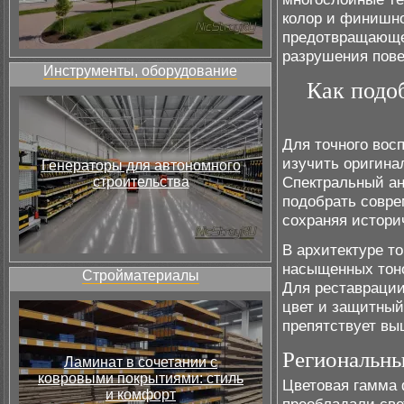
колор и финишно
предотвращающее
разрушения пове
Инструменты, оборудование
Как подо
Для точного вос
изучить оригина
Генераторы для автономного
Спектральный ан
строительства
подобрать совре
сохраняя истори
В архитектуре т
насыщенных тоно
Стройматериалы
Для реставрации
цвет и защитный
препятствует вы
Региональны
Ламинат в сочетании с
ковровыми покрытиями: стиль
Цветовая гамма 
и комфорт