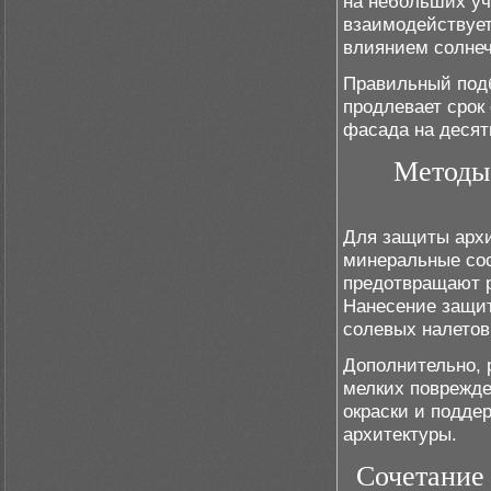
на небольших уча
взаимодействует
влиянием солнеч
Правильный подб
продлевает срок
фасада на десят
Методы 
Для защиты архи
минеральные сос
предотвращают р
Нанесение защит
солевых налетов
Дополнительно, 
мелких поврежде
окраски и подде
архитектуры.
Сочетание