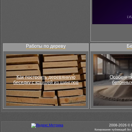
Работы по дереву
Бе
Как построить деревянную
Особеннос
беседку с крышей из шинглов
бетонных
2008-2026 © 
Копирование публикаций без