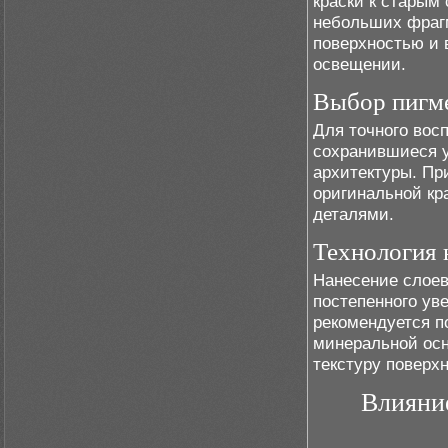
краски к старым
небольших фрагм
поверхностью и 
освещении.
Выбор пигме
Для точного вос
сохранившиеся 
архитектуры. Пр
оригинальной кр
деталями.
Технология 
Нанесение слоев
постепенного ув
рекомендуется п
минеральной осн
текстуру поверх
Влияни