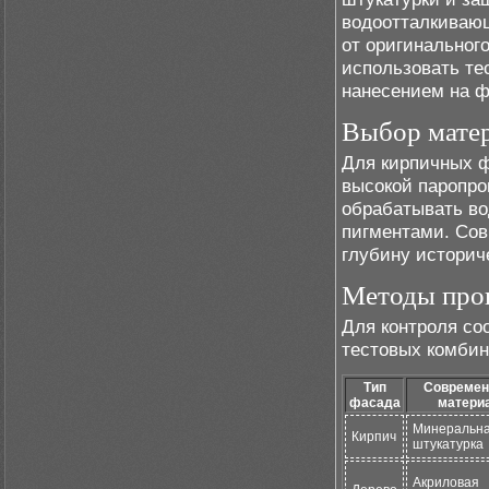
водоотталкивающ
от оригинального
использовать те
нанесением на ф
Выбор матер
Для кирпичных ф
высокой паропр
обрабатывать в
пигментами. Сов
глубину историч
Методы пров
Для контроля со
тестовых комбин
Тип
Совреме
фасада
матери
Минеральн
Кирпич
штукатурка
Акриловая