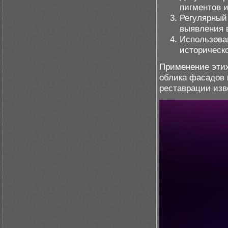
пигментов 
Регулярный
выявления 
Использова
историческо
Применение этих
облика фасадов 
реставрации изв