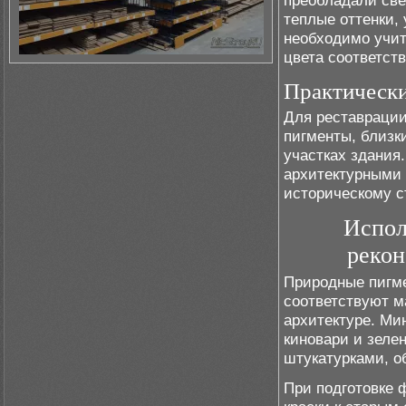
преобладали све
теплые оттенки,
необходимо учит
цвета соответст
Практически
Для реставрации
пигменты, близк
участках здания.
архитектурными 
историческому с
Испол
рекон
Природные пигме
соответствуют м
архитектуре. Ми
киновари и зеле
штукатурками, о
При подготовке 