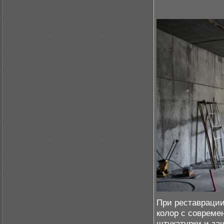
При реставрации
колор с соврем
штукатурки и за