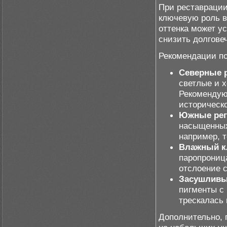
При реставрации
ключевую роль в
оттенка может у
снизить долгове
Рекомендации по
Северные 
светлые и 
Рекомендую
историческо
Южные рег
насыщенных
например, т
Влажный к
паропрониц
отслоение с
Засушливы
пигменты с 
трескалась 
Дополнительно, 