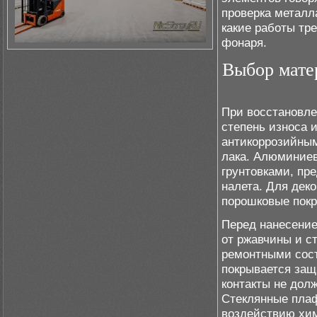
проверка металла
какие работы тр
фонаря.
Выбор мате
При восстановле
степень износа 
антикоррозийны
лака. Алюминие
грунтовками, пр
налета. Для дек
порошковые покр
Перед нанесение
от ржавчины и с
ремонтными сост
покрывается защ
контакты не долж
Стеклянные плаф
воздействию хим