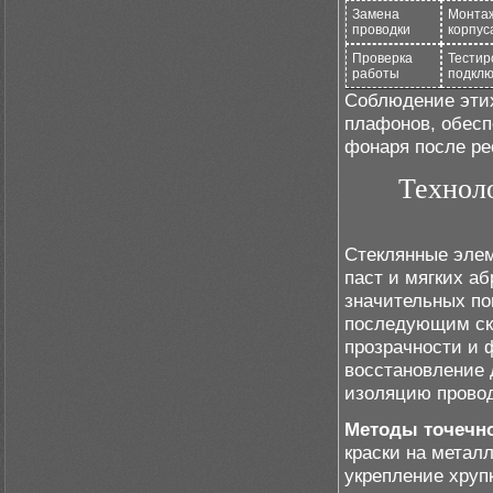
Замена
Монтаж
проводки
корпус
Проверка
Тестир
работы
подклю
Соблюдение этих
плафонов, обесп
фонаря после ре
Технол
Стеклянные эле
паст и мягких а
значительных по
последующим ск
прозрачности и 
восстановление 
изоляцию провод
Методы точечно
краски на метал
укрепление хруп