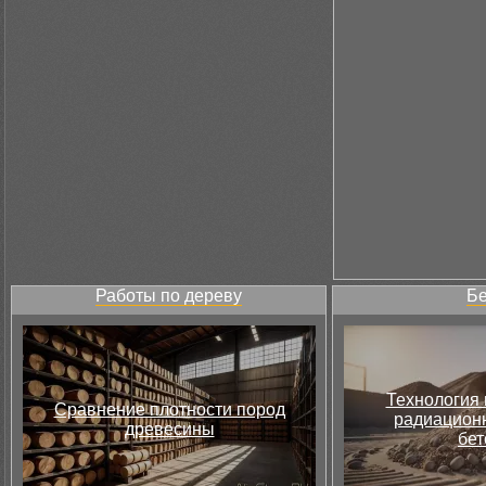
Работы по дереву
Бе
Технология 
Сравнение плотности пород
радиацион
древесины
бет