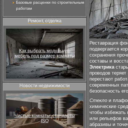
Базовые расценки по строительным
работам
Ремонт, отделка
Реставрация фон
подвергается ко
Как выбрать модульную
сохранения проч
мебель под размер комнаты
составы и восст
Электрика
стары
проводов теряет
перестают работ
современных пат
Новости недвижимости
безопасность ег
Стекло
и плафон
химические сред
чтобы избежать 
Чистые комнаты: стандарты
или рельефов ва
ISO
абразивы и точе