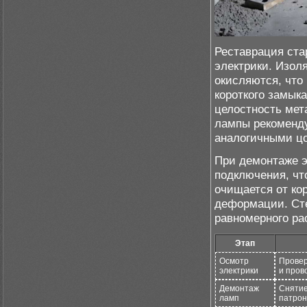
Реставрация ста
электрики. Изоля
окисляются, что
короткого замык
целостность мет
лампы рекоменду
аналогичными цо
При демонтаже э
подключения, чт
очищается от ко
деформации. Ст
равномерного ра
Этап
Осмотр
Провер
электрики
и пров
Демонтаж
Снятие
ламп
патрон