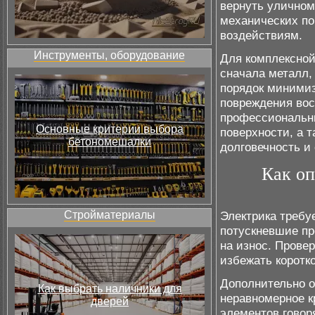
вернуть уличном
механических по
воздействиям.
Инструменты, оборудование
Для комплексной
сначала металл,
порядок минимиз
повреждения вос
профессиональны
Основные критерии выбора
поверхности, а 
бетономешалки
долговечность и
Как оп
Стройматериалы
Электрика требу
потускневшие пр
на износ. Прове
избежать коротко
Дополнительно о
Как выбрать наличники для
неравномерное 
дверей
элементов говор