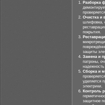
Разборка 
демонтирует
проверяетс
Очистка и 
шлифовка, 
реставраци
покрытия.
Реставраци
микротрещи
повреждённ
защиты эле
Замена и п
патроны, оч
надежность
Сборка и 
проверяетс
уделяется 
электрики.
Контроль 
герметичнос
защитное по