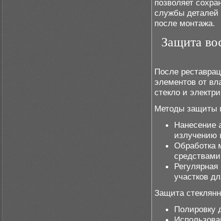
позволяет сохра
службы деталей 
после монтажа.
Защита во
После реставрац
элементов от вл
стекло и электр
Методы защиты м
Нанесение а
излучению 
Обработка 
средствами
Регулярная
участков д
Защита стеклянн
Полировку 
Использова