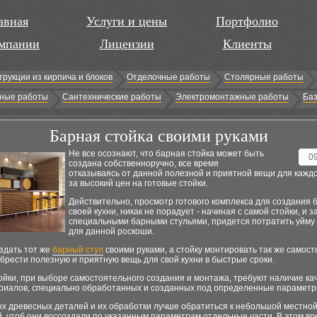
авная
Услуги и цены
Портфолио
мпании
Лицензии
Клиенты
трукции из кирпича и блоков
Отделочные работы
Столярные работы
ные работы
Сантехнические работы
Электромонтажные работы
Баз
Барная стойка своими руками
Не все осознают, что барная стойка может быть
0
создана собственноручно, все время
отказываясь от данной полезной и приятной вещи для каждо
за высокий цен на готовые стойки.
Действительно, просмотр готового комплекса для создания 
своей кухни, никак не порадует - начиная с самой стойки, и 
специальными барными стульями, придется потратить уйму
для данной роскоши.
здать тот же
барный стул
своими руками, а стойку монтировать так же самост
брести полезную и приятную вещь для свой кухни в быстрые сроки.
ойки, при выборе самостоятельного создания и монтажа, требуют наличие ка
риалов, специально обработанных и созданных под определенные параметр
ых древесных деталей и их обработки лучше обратиться к небольшой местно
, чтоб они воссоздали по указанным параметрам отдельные части. В этом вр