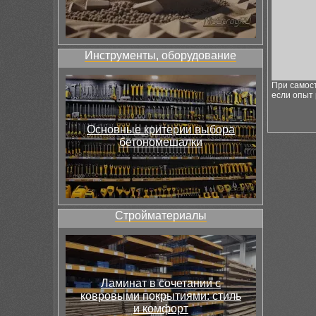
Инструменты, оборудование
При самос
если опыт 
Основные критерии выбора
бетономешалки
Стройматериалы
Ламинат в сочетании с
ковровыми покрытиями: стиль
и комфорт