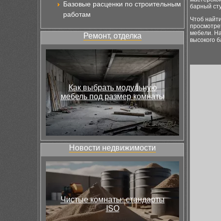
Базовые расценки по строительным
барный сту
работам
Чтоб найти
просмотре
мебели. Н
Ремонт, отделка
высокого б
Как выбрать модульную
мебель под размер комнаты
Новости недвижимости
Чистые комнаты: стандарты
ISO