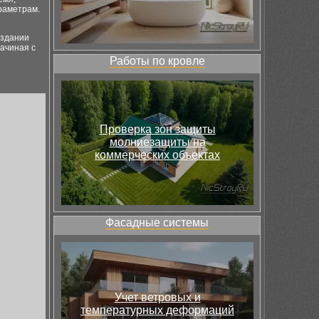
раметрам.
оздании
ачиная с
Работы по кровле
Проверка зон защиты
молниезащиты на
коммерческих объектах
Фасадные системы
Учет ветровых и
температурных деформаций