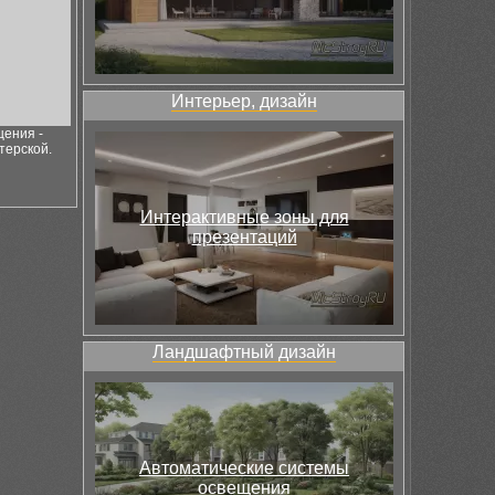
Интерьер, дизайн
щения -
терской.
Интерактивные зоны для
презентаций
Ландшафтный дизайн
Автоматические системы
освещения