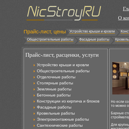
Гл
О ко
Прайс-лист, цены
Устройство крыши и кровли
Конс
Общестроительные работы
Фасадные работы
Кровель
Прайс-лист, расценки, услуги
Устройство крыши и кровли
Общестроительные работы
Отделочные работы
Столярные работы
Земляные работы
Бетонные работы
Конструкции из кирпича и блоков
Но если со
то можно о
Фасадные работы
Кровельные работы
Барные ст
строймате
Электромонтажные работы
Для крупн
Сантехнические работы
мастерской