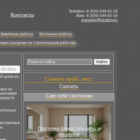
Телефон: 8 (
926
) 549-82-18
Контакты
Факс: 8 (926) 549-82-18
manager@nicstroy.ru
Земляные работы
Бетонные работы
овые расценки по строительным работам
9.02.2013
й кухни из-
Скачать прайс лист
Скачать
бара на
заканчивая
Сам себе сантехник
 средств
оятельно,
чественных
ы.
Протечки бачка: причины и
решения
й
емя,