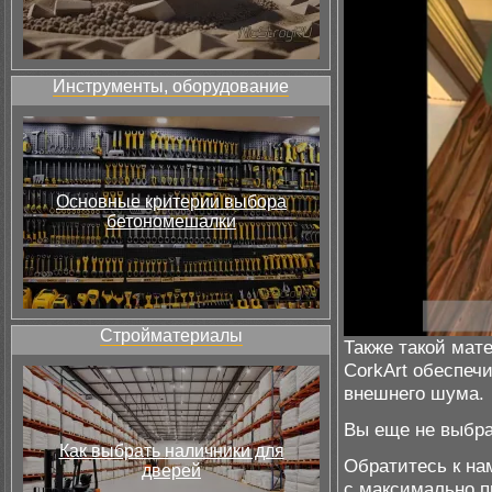
Инструменты, оборудование
Основные критерии выбора
бетономешалки
Стройматериалы
Также такой мат
CorkArt обеспеч
внешнего шума.
Вы еще не выбра
Как выбрать наличники для
Обратитесь к на
дверей
с максимально 