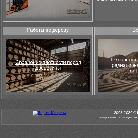
Работы по дереву
Бе
Технология 
Сравнение плотности пород
радиацион
древесины
бет
2008-2026 © 
Копирование публикаций без