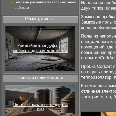
Базовые расценки по строительным
Напольная пробк
работам
двух типов: клее
Замковая пробка
Ремонт, отделка
Замковые полы о
клея, необходим
Полы из напольн
специального кл
Как выбрать модульную
помещений, где 
мебель под размер комнаты
повышенная проч
покрытиеCorkArt
Пробка CorkArt 
на ощупь природ
теплоизолятор, 
Новости недвижимости
К немаловажным 
отличная электр
электричество, 
Чистые комнаты: стандарты
ISO