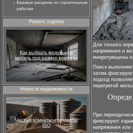
Базовые расценки по строительным
работам
Ремонт, отделка
Для точного опр
напряжения и ви
Как выбрать модульную
микротрещины ил
мебель под размер комнаты
Поиск выполняют
затем фиксируют
подход позволяе
перегретой жилы 
Новости недвижимости
Определ
При периодическ
Чистые комнаты: стандарты
фиксируют харак
ISO
напряжения или 