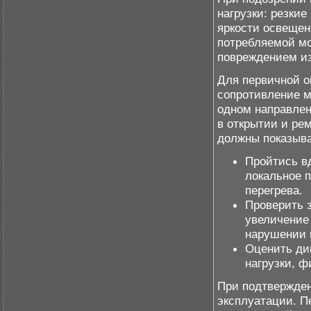
нагрузки: резкие
яркости освещен
потребляемой мо
повреждением из
Для первичной о
сопротивление м
одном направлен
в открытии и ре
должны показыва
Пройтись в
локальное 
перегрева.
Проверить 
увеличение
нарушении 
Оценить ди
нагрузки, ф
При подтвержден
эксплуатации. Пе