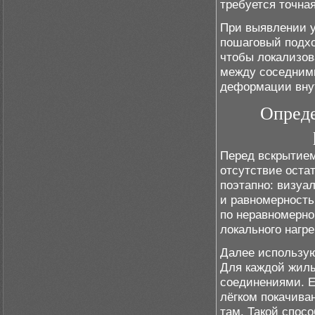
требуется точна
При выявлении 
пошаговый подхо
чтобы локализов
между соседними
деформации внут
Опреде
Перед вскрытием
отсутствие оста
поэтапно: визуа
и равномерность
по неравномерно
локального нагре
Далее использую
Для каждой жил
соединениями. Е
лёгком покачива
там. Такой спосо