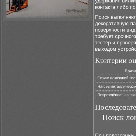
удержания вилки
контакта либо п
Поиск выполняют
декоративную па
поверхности вид
требует срочног
тестер и провер
выходом устройс
Критерии оц
Призн
Скачки показаний тес
Нагрев металлических
Повреждённая изоляц
Последовате
Поиск лок
При подозрении 