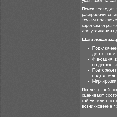
указывает на ра
Поиск проводят 
распределительн
точкам подключе
коротком отрезк
для уточнения ц
Шаги локализац
Подключение
детектором.
Фиксация и
на дефект 
Повторная 
подтвержде
Маркировка
После точной ло
оценивают состо
кабеля или восс
возникновение п