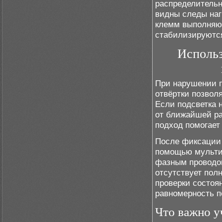
распределительн
видны следы наг
клемм выполняют
стабилизируются,
Использ
При нарушении п
отвёртки позвол
Если подсветка 
от ближайшей ра
подход помогает 
После фиксации 
помощью мульти
фазным проводом
отсутствует пол
проверки состоя
равномерность п
Что важно у