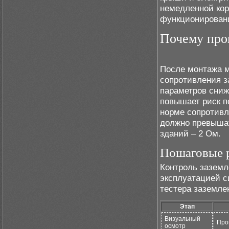
немедленной кор
функционирован
Почему про
После монтажа м
сопротивления з
параметров сниж
повышает риск 
норме сопротивл
должно превыша
зданий – 2 Ом.
Пошаговые р
Контроль заземл
эксплуатацией с
тестера заземле
Этап
Визуальный
Про
осмотр