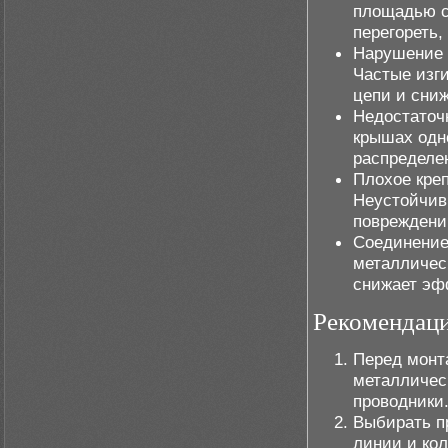
площадью с
перегореть,
Нарушение 
Частые изг
цепи и сниж
Недостаточ
крышах одн
распределе
Плохое кре
Неустойчив
повреждени
Соединение
металличес
снижает эф
Рекомендаци
Перед монт
металлическ
проводники
Выбирать п
линии и кол