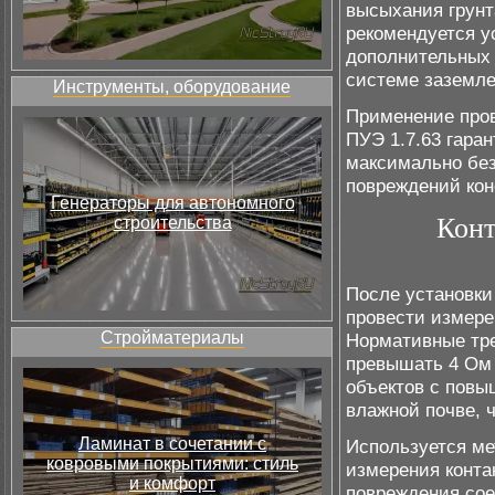
высыхания грунт
рекомендуется 
дополнительных
системе заземле
Инструменты, оборудование
Применение пров
ПУЭ 1.7.63 гара
максимально без
повреждений кон
Генераторы для автономного
Конт
строительства
После установк
провести измере
Стройматериалы
Нормативные тре
превышать 4 Ом
объектов с повы
влажной почве, 
Ламинат в сочетании с
Используется ме
ковровыми покрытиями: стиль
измерения конта
и комфорт
повреждения сое