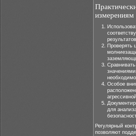
Практически
измерениям
Использова
соответств
результатов
Проверять 
молниезащи
заземляющи
Сравнивать
значениями
необходимо
Особое вни
расположен
агрессивной
Документир
для анализ
безопаснос
Регулярный конт
позволяют подд