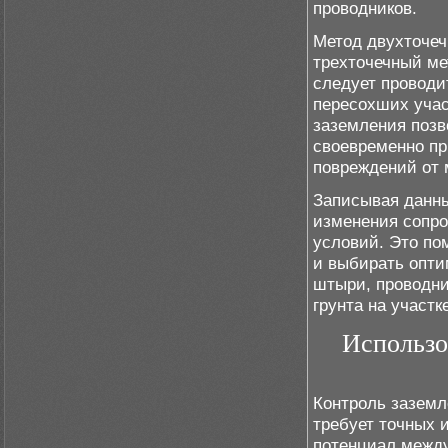
проводников.
Метод двухточеч
трехточечный ме
следует проводи
пересохших учас
заземления позв
своевременно пр
повреждений от 
Записывая данны
изменения сопро
условий. Это по
и выбирать опт
штыри, проводни
грунта на участк
Использо
Контроль заземл
требует точных 
потенциал между