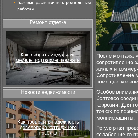
Базовые расценки по строительным
работам
Ремонт, отделка
Как выбрать модульную
После монтажа 
мебель под размер комнаты
сопротивление з
жилых и коммерч
Сопротивление м
помощью мегаомм
Особое внимание
Новости недвижимости
болтовое соедин
коррозии. Для т
точках по перим
молниезащиты.
Как проверить надёжность
девелопера коттеджного
Регулярная пров
посёлка
ослабление конт