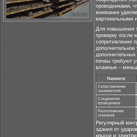
проводниками, ч
внимание уделяе
вертикальными и
Для повышения т
проверку после 
сопротивление п
дополнительное 
дополнительных 
почвы требуют у
влажные – меньш
Параметр
Сопротивление
заземлителя
Соединения
проводников
Расположение
стержней
Регулярный конт
здания от ударо
крыши и электри