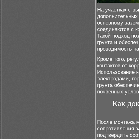
На участках с в
дополнительных 
основному зазем
соединяются с к
Такой подход по
грунта и обеспе
проводимость на
Кроме того, рег
контактов от ко
Использование 
электродами, г
грунта обеспечи
почвенных услов
Как док
После монтажа 
сопротивления з
подтвердить соо