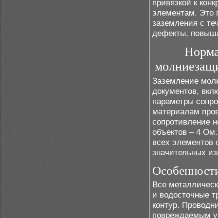
привязкой к кон
элементам. Это 
заземления с те
дефекты, повыша
Норма
молниезащ
Заземление мол
документов, вкл
параметры сопро
материалам про
сопротивление 
объектов – 4 Ом
всех элементов 
значительных из
Особенности
Все металличес
и водосточные т
контур. Проводн
повреждаемым у