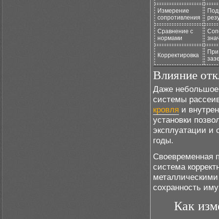
Измерение
Под
сопротивления
рез
Сравнение с
Соп
нормами
зна
При
Корректировка
заз
Влияние отк
Даже небольшое 
системы рассеив
кровля
и внутрен
установки позво
эксплуатации и 
годы.
Своевременная п
система коррект
металлическими 
сохранность иму
Как изм