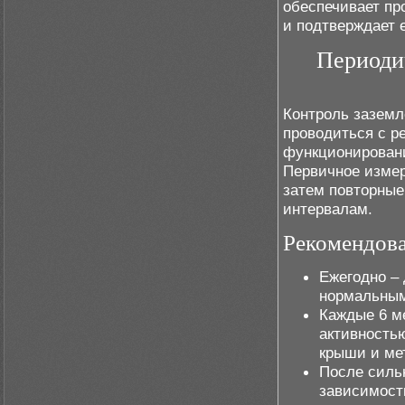
обеспечивает пр
и подтверждает 
Периоди
Контроль зазем
проводиться с р
функционирован
Первичное измер
затем повторные
интервалам.
Рекомендова
Ежегодно –
нормальным
Каждые 6 м
активность
крыши и ме
После сильн
зависимости