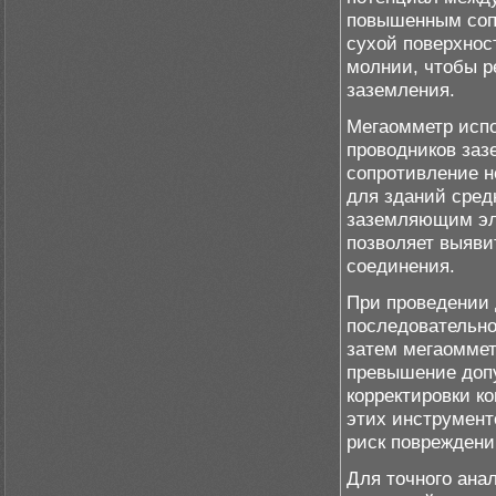
повышенным соп
сухой поверхнос
молнии, чтобы р
заземления.
Мегаомметр испо
проводников заз
сопротивление 
для зданий сред
заземляющим эле
позволяет выяви
соединения.
При проведении
последовательно
затем мегаоммет
превышение допу
корректировки к
этих инструмент
риск повреждени
Для точного ана