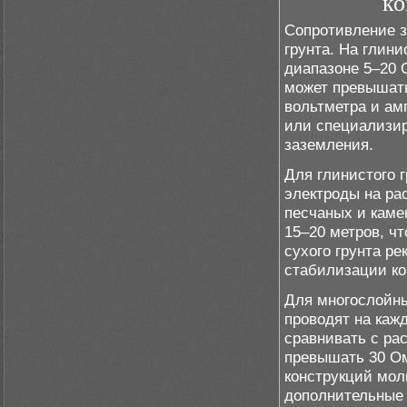
ко
Сопротивление з
грунта. На глин
диапазоне 5–20 О
может превышать
вольтметра и ам
или специализи
заземления.
Для глинистого 
электроды на ра
песчаных и каме
15–20 метров, ч
сухого грунта р
стабилизации ко
Для многослойны
проводят на каж
сравнивать с ра
превышать 30 Ом
конструкций мо
дополнительные