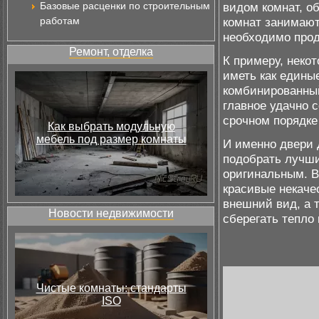
Базовые расценки по строительным
видом комнат, о
работам
комнат занимают
необходимо прод
Ремонт, отделка
К примеру, неко
иметь как едины
комбинированный
главное удачно 
срочном порядке
Как выбрать модульную
мебель под размер комнаты
И именно двери 
подобрать лучши
оригинальным. В
красивые некаче
внешний вид, а 
Новости недвижимости
сберегать тепло 
Чистые комнаты: стандарты
ISO