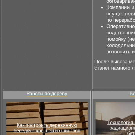
обговариваю
Компании и
осуществля
по перерабо
Оперативнос
родственник
помойку (не
холодильни
позвонить и
После вывоза ме
станет намного л
Работы по дереву
Бе
Технология 
Как построить деревянную
радиацион
беседку с крышей из шинглов
бет