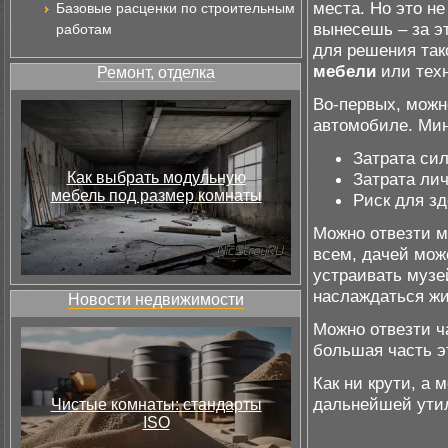
места. Но это не
Базовые расценки по строительным
вынесешь – за э
работам
для решения так
мебели
или тех
Ремонт, отделка
Во-первых, можн
автомобиле. Ми
Затрата сил
Как выбрать модульную
Затрата ли
мебель под размер комнаты
Риск для з
Можно отвезти ме
всем, дачей мож
устраивать музе
наслаждаться ж
Новости недвижимости
Можно отвезти ч
большая часть э
Как ни крути, а 
дальнейшей ути
Чистые комнаты: стандарты
ISO