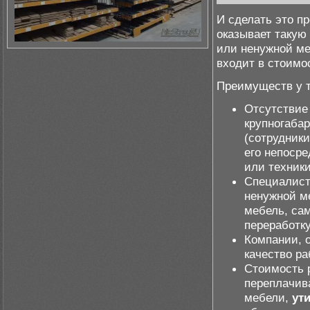
И сделать это п
оказывает такую
или ненужной ме
входит в стоимо
Преимуществ у т
Отсутствие
крупногаба
(сотрудник
его непосре
или техники
Специалист
ненужной м
мебель, са
переработк
Компании, 
качество ра
Стоимость 
переплачива
мебели,
ут