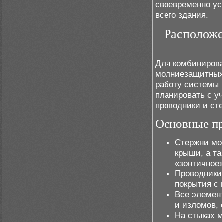
своевременно ус
всего здания.
Располож
Для комбиниров
молниезащитных
работу системы 
планировать с у
проводники и ст
Основные п
Стержни мо
крыши, а т
«зонтичное»
Проводники
покрытия с
Все элемен
и изломов,
На стыках 