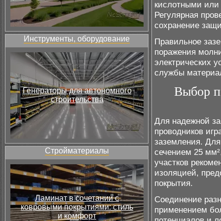
кислотными или 
Регулярная пров
сохранение защи
Инструменты, оборудование
Правильное зазе
поражения молни
электрических у
службы материал
Выбор п
Генераторы для автономного
строительства
Для надежной з
проводников игр
заземления. Для
Стройматериалы
сечением 25 мм²
участков рекоме
изоляцией, пре
покрытия.
Ламинат в сочетании с
Соединение разн
ковровыми покрытиями: стиль
применением бол
и комфорт
потенциалов и л