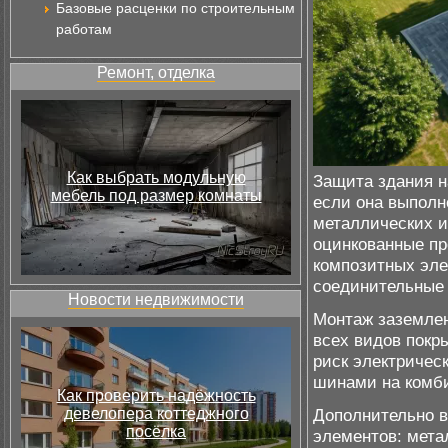
Базовые расценки по строительным
работам
Ремонт, отделка
Как выбрать модульную
Защита здания н
мебель под размер комнаты
если она выполн
металлических 
оцинкованные пр
композитных эле
соединительные 
Новости недвижимости
Монтаж заземлен
всех видов покр
риск электричес
шинами на комби
Как проверить надёжность
девелопера коттеджного
Дополнительно в
посёлка
элементов: мета