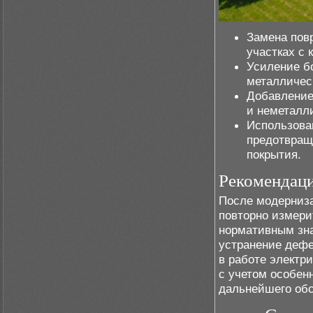
Замена пов
участках с 
Усиление б
металличес
Добавление
и неметалл
Использова
предотвращ
покрытия.
Рекомендаци
После модерниз
повторно измери
нормативным зна
устранение дефе
в работе электр
с учетом особен
дальнейшего об