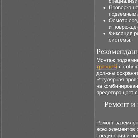
специализи
Проверка н
подземными
Осмотр сое
и поврежде
Фиксация р
системы.
Рекомендац
Монтаж подземны
траншей
с соблю
должны сохранят
Регулярная пров
на комбинирован
предотвращает 
Ремонт и
Ремонт заземлен
всех элементов 
соединения и по