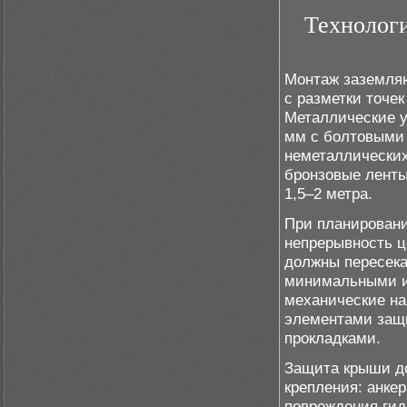
Технолог
Монтаж заземля
с разметки точе
Металлические 
мм с болтовыми
неметаллических
бронзовые ленты
1,5–2 метра.
При планировани
непрерывность 
должны пересека
минимальными из
механические на
элементами защ
прокладками.
Защита крыши до
крепления: анке
повреждения гид