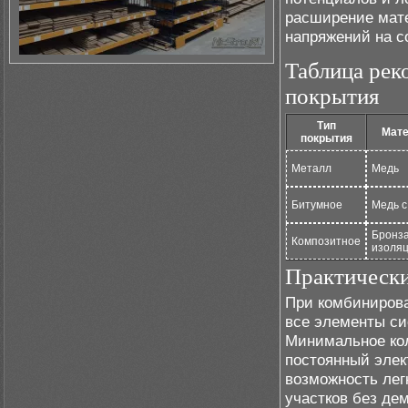
расширение мате
напряжений на с
Таблица рек
покрытия
Тип
Мате
покрытия
Металл
Медь
Битумное
Медь с
Бронза
Композитное
изоля
Практическ
При комбинирова
все элементы с
Минимальное кол
постоянный элек
возможность лег
участков без де