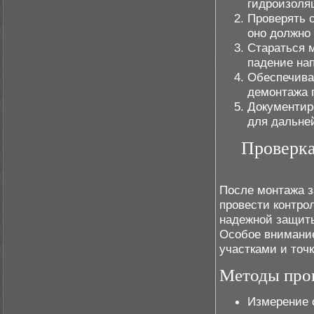
гидроизоля
Проверять 
оно должно 
Стараться 
падение на
Обеспечива
демонтажа 
Документир
для дальне
Проверка
После монтажа 
провести контро
надежной защиты
Особое внимани
участками и точ
Методы про
Измерение 