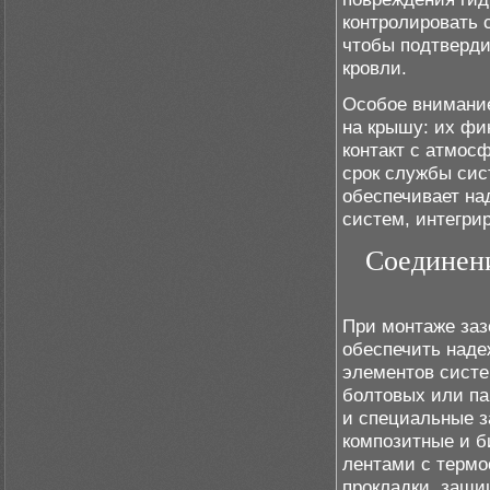
контролировать 
чтобы подтверди
кровли.
Особое внимание
на крышу: их фи
контакт с атмос
срок службы сис
обеспечивает на
систем, интегри
Соединени
При монтаже заз
обеспечить наде
элементов сист
болтовых или па
и специальные з
композитные и 
лентами с термо
прокладки, защ