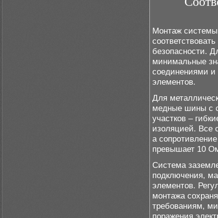
Соотв
Монтаж системы
соответствовать
безопасности. Д
минимальные зна
соединениями и 
элементов.
Для металлическ
медные шины с с
участков – гибк
изоляцией. Все 
а сопротивление
превышает 10 О
Система заземле
подключения, ма
элементов. Регу
монтажа сохраня
требованиям, ми
поражения элект