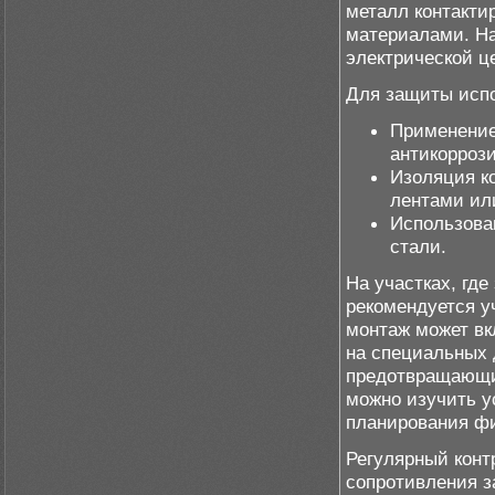
металл контакти
материалами. На
электрической ц
Для защиты исп
Применение
антикорроз
Изоляция к
лентами ил
Использова
стали.
На участках, гд
рекомендуется у
монтаж может вк
на специальных 
предотвращающи
можно изучить 
планирования ф
Регулярный конт
сопротивления з