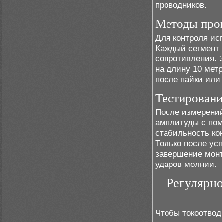
проводников.
Методы пров
Для контроля ис
Каждый сегмент 
сопротивления. 
на длину 10 мет
после пайки или
Тестировани
После измерений
амплитуды с по
стабильность кон
Только после ус
завершение монт
ударов молнии.
Регулярн
Чтобы токоотвод