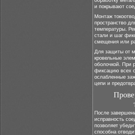
обработку метал
и покрывают со
Монтаж токоотво
пространство дл
температуры. Ре
стали и шаг фик
смещения или ра
Для защиты от м
кровельные элем
оболочкой. При 
фиксацию всех с
ослабленные заж
цепи и предотвр
Прове
После завершени
исправность сое
позволяет убеди
способна отводи