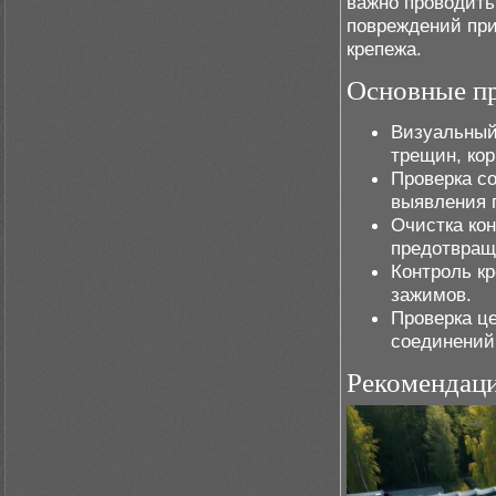
важно проводить
повреждений при
крепежа.
Основные п
Визуальный
трещин, ко
Проверка с
выявления 
Очистка ко
предотвращ
Контроль к
зажимов.
Проверка ц
соединений
Рекомендаци