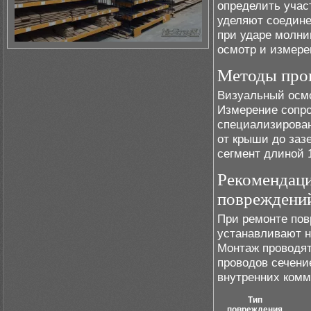
определить учас
уделяют соедине
при ударе молни
осмотр и измере
Методы пров
Визуальный осмо
Измерение сопр
специализирован
от крыши до заз
сегмент длиной 
Рекомендаци
повреждени
При ремонте пов
устанавливают н
Монтаж проводя
проводов сечени
внутренних комм
Тип
повреждения