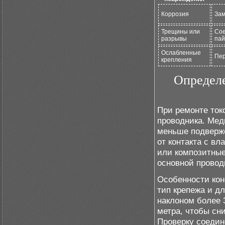
Коррозия
Зам
Трещины или
Сое
разрывы
пай
Ослабленные
Пер
крепления
Определе
При ремонте ток
проводника. Мед
меньше подверже
от контакта с в
или композитные
основной провод
Особенности кон
тип крепежа и д
наклоном более 
метра, чтобы сн
Проверку соеди