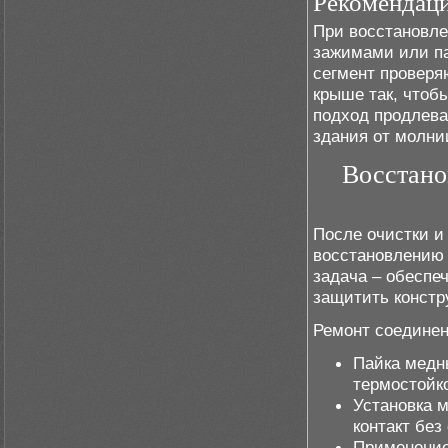
Рекомендаци
При восстановле
зажимами или па
сегмент проверя
крыше так, чтоб
подход продлева
здания от молни
Восстано
После очистки и
восстановлению 
задача – обеспе
защитить констр
Ремонт соедине
Пайка медн
термостойк
Установка 
контакт без
Применение