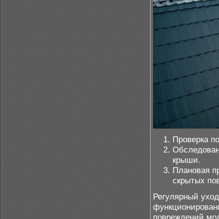
Проверка по
Обследован
крыши.
Плановая п
скрытых по
Регулярный уход
функционировани
повреждений мол