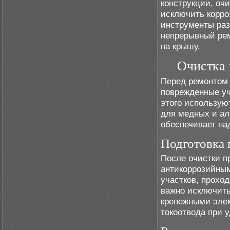
конструкции, оч
исключить корро
инструменты раз
непрерывный рем
на крышу.
Очистка 
Перед ремонтом 
поврежденные уч
этого использую
для медных и ал
обеспечивает на
Подготовка 
После очистки п
антикоррозийным
участков, прохо
важно исключить
крепежными элем
токоотвода при 