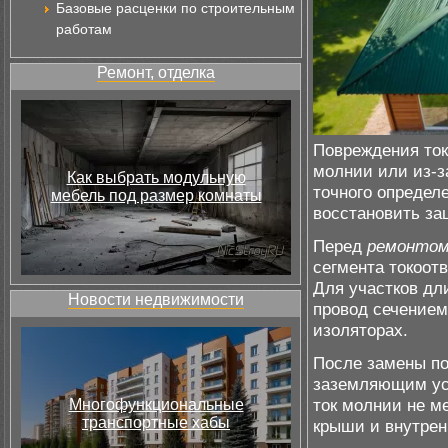
Базовые расценки по строительным
работам
Ремонт, отделка
Повреждения ток
молнии или из-з
Как выбрать модульную
точного определ
мебель под размер комнаты
восстановить за
Перед
ремонто
сегмента токоот
Для участков дл
Новости недвижимости
провод сечением 
изоляторах.
После замены по
заземляющим уст
ток молнии не м
Многофункциональные
транспортные хабы
крыши и внутрен