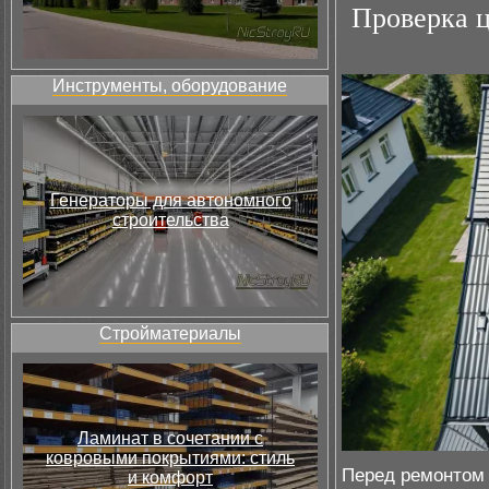
Проверка 
Инструменты, оборудование
Генераторы для автономного
строительства
Стройматериалы
Ламинат в сочетании с
ковровыми покрытиями: стиль
Перед ремонтом 
и комфорт