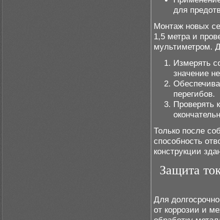
для предот
Монтаж новых се
1,5 метра и про
мультиметром. Д
Измерять с
значение не
Обеспечива
перегибов.
Проверять 
окончатель
Только после со
способность отв
конструкции зда
Защита ток
Для долгосрочно
от коррозии и м