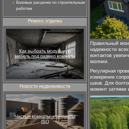
Базовые расценки по строительным
работам
Ремонт, отделка
Правильный мон
надежности всех
Как выбрать модульную
контактов увели
мебель под размер комнаты
молнии.
Регулярная пров
измерение сопро
швов. Для болто
Новости недвижимости
момент затяжки 
Чистые комнаты: стандарты
ISO