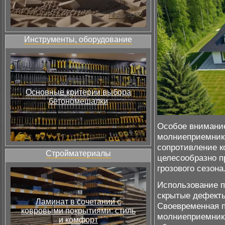
Инструменты, оборудование
Основные критерии выбора
бетономешалки
Особое внимание
молниеприемник
сопротивление к
Стройматериалы
целесообразно п
грозового сезона
Использование 
скрытые дефекты
Ламинат в сочетании с
Своевременная п
ковровыми покрытиями: стиль
молниеприемника
и комфорт