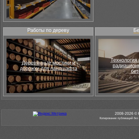
Работы по дереву
Бе
Технология 
Деревянные мостики и
радиацион
дорожки для ландшафта
бет
2008-2026 © 
Копирование публикаций без