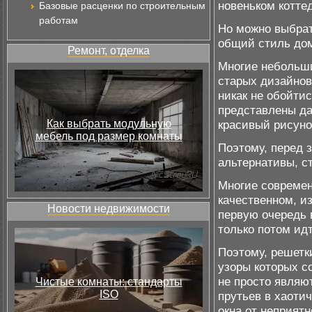
новеньком котте
Базовые расценки по строительным
работам
Но можно выбра
общий стиль до
Ремонт, отделка
Многие небольши
старых дизайнов
никак не обойти
представлены да
Как выбрать модульную
красивый рисуно
мебель под размер комнаты
Поэтому, перед 
альтернативы, с
Многие современ
качественном, и
Новости недвижимости
первую очередь 
только потом ид
Поэтому, решетк
узоры которых с
не просто являю
Чистые комнаты: стандарты
ISO
прутьев в хаоти
окна от неприят