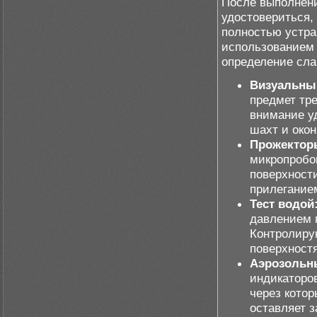
После выполнени
удостовериться,
полностью устра
использованием 
определение сла
Визуальны
предмет тр
внимание у
шахт и око
Прожекторы
микропробои
поверхност
прилеганием
Тест водой
давлением п
Контролирую
поверхностя
Аэрозольн
индикаторо
через котор
оставляет 