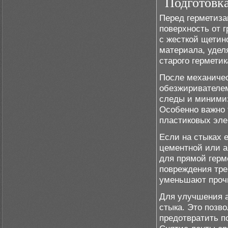
Подготовка
Перед герметиза
поверхность от г
с жесткой щетин
материала, удел
старого гермети
После механичес
обезжиривателем
следы и минимиз
Особенно важно 
пластиковых эле
Если на стыках 
цементной или 
для прямой герм
повреждения тре
уменьшают прочн
Для улучшения а
стыка. Это позв
предотвратить п