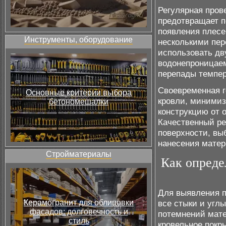
Регулярная пров
предотвращает п
появления плесе
Инструменты, оборудование
несколькими пе
использовать дв
водонепроницае
перепады темпер
Своевременная г
Основные критерии выбора
кровли, минимиз
бетономешалки
конструкцию от 
Качественный ре
поверхности, вы
нанесения матер
Стройматериалы
Как опреде
Для выявления п
Керамогранит для облицовки
все стыки и угл
фасадов: долговечность и
потемнений мате
стиль
кровельное покр