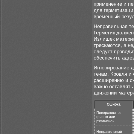
применение и пе
для герметизаци
временный резул
Неправильная те
Герметик должен
Излишек материа
трескаются, а н
следует проводи
обеспечить адге
Игнорирование д
течам. Кровля и
расширению и сж
важно оставлять
движении матер
Ошибка
Поверхность с
грязью или
ржавчиной
Неправильный