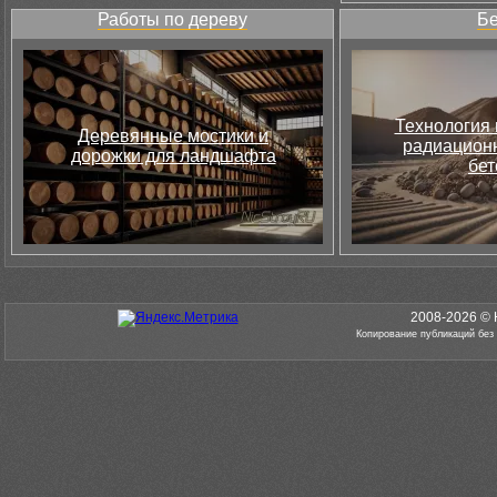
Работы по дереву
Бе
Технология 
Деревянные мостики и
радиацион
дорожки для ландшафта
бет
2008-2026 © 
Копирование публикаций без