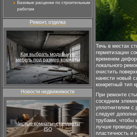
Базовые расценки по строительным
работам
Ремонт, отделка
Течь в местах с
герметизации со
Как выбрать модульную
временем деформ
мебель под размер комнаты
локального ремо
очистить поверхн
нанести новый с
конкретный тип к
Новости недвижимости
При ремонте сты
соседним элемен
уплотнителем с
следует дополни
трубами, чтобы 
Чистые комнаты: стандарты
лучше проводить
ISO
пластичность и 