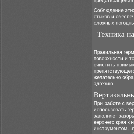
предотвращения 
Соблюдение эти
стыков и обеспе
сложных погодны
Техника на
Правильная герм
поверхности и т
очистить примык
препятствующег
желательно обр
адгезию.
Вертикальн
При работе с ве
использовать ге
заполняет зазор
верхнего края к
инструментом, ч