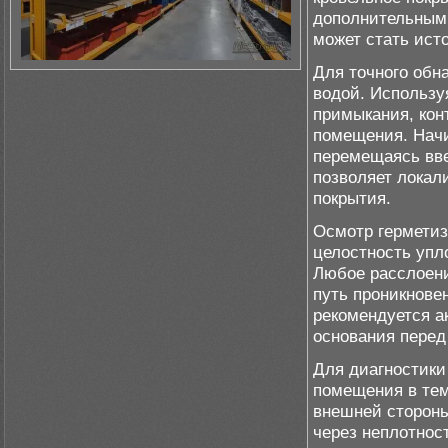
дополнительным
может стать ист
Для точного обн
водой. Использу
примыкания, кон
помещения. Начи
перемещаясь вве
позволяет локал
покрытия.
Осмотр герметиз
целостность упл
Любое расслоени
путь проникнове
рекомендуется а
основания перед
Для диагностики
помещения в тем
внешней стороны
через неплотнос