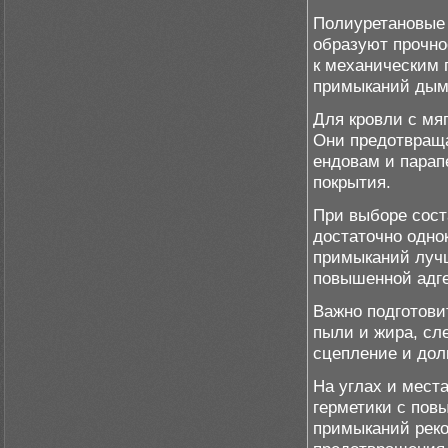
Полиуретановые 
образуют прочно
к механическим 
примыканий дым
Для кровли с мя
Они предотвраща
ендовам и парап
покрытия.
При выборе сост
достаточно одно
примыканий лучш
повышенной адге
Важно подготови
пыли и жира, сл
сцепление и дол
На углах и мест
герметики с пов
примыканий реко