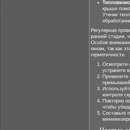
Тепловизи
крыши помо
Утечки теп
обработанн
Регулярная пров
ранней стадии, 
Особое внимание
окнам, так как 
герметичности.
Осмотрите 
устраните 
Примените 
примыканий
Используйт
контроля с
Повторно ос
чтобы убеди
Составьте 
минимизиро