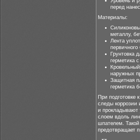
Уровень и 
перед нанес
Материалы:
Силиконовы
металлу, бе
Лента упло
первичного 
Грунтовка 
герметика с
Кровельный
наружных п
Защитная п
герметика б
При подготовке 
следы коррозии 
и прокладывают 
слоем вдоль лин
шпателем. Такой
предотвращает п