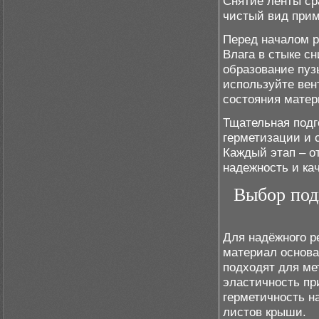
Снятие ленты ср
чистый вид при
Перед началом р
Влага в стыке с
образование пуз
используйте вен
состояния матер
Тщательная подг
герметизации и 
Каждый этап – о
надежность и ка
Выбор под
Для надёжного р
материал основа
подходят для ме
эластичность пр
герметичность н
листов крыши.