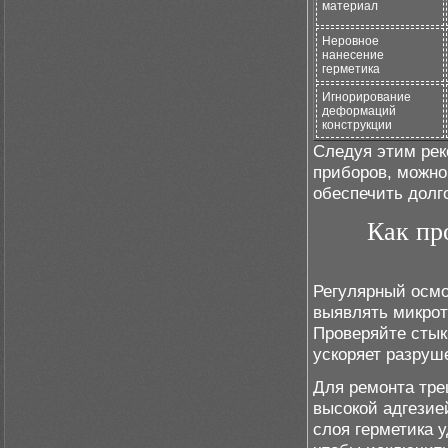
материал
Неровное
нанесение
герметика
Игнорирование
деформаций
конструкции
Следуя этим рек
приборов, можно
обеспечить долг
Как пр
Регулярный осм
выявлять микрот
Проверяйте стык
ускоряет разруш
Для ремонта тре
высокой адгезие
слоя герметика у