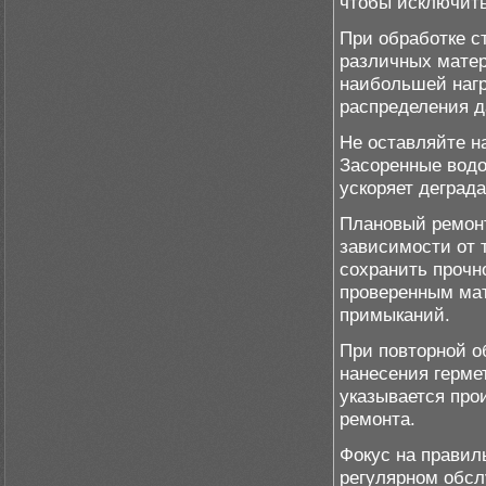
чтобы исключить
При обработке с
различных матер
наибольшей нагр
распределения д
Не оставляйте н
Засоренные водо
ускоряет деград
Плановый ремонт
зависимости от 
сохранить прочн
проверенным ма
примыканий.
При повторной о
нанесения герме
указывается про
ремонта.
Фокус на правил
регулярном обс