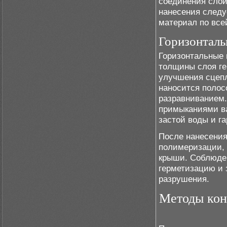
соединения слой
нанесения следу
материал по все
Горизонтал
Горизонтальные 
толщины слоя ге
улучшения сцепл
наносится поло
разравниванием.
примыканиями ва
застой воды и г
После нанесения
полимеризации, 
крыши. Соблюде
герметизацию и 
разрушения.
Методы кон