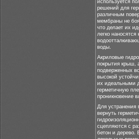
используется по
решений для герм
различным пове
мембраны не боя
что делает их и
легко наносятся
водоотталкивающ
воды.
Акриловые гидро
покрытия крыш, 
подверженных в
высокой устойчи
их идеальными д
герметичную пле
проникновение в
Для устранения 
вернуть гермети
гидроизоляционн
сцепляются с ра
бетон и дерево.