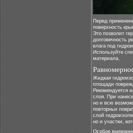
Перед применени
поверхность кры
Это позволит ге
долговечность р
влага под гидро
Используйте спе
материала.
Равномерное
Жидкая гидроизо
площади поврежд
Рекомендуется и
слоя. При нанесе
но и всю возмож
повторных повре
слой гидроизоля
но и участки, к
Особое внимание