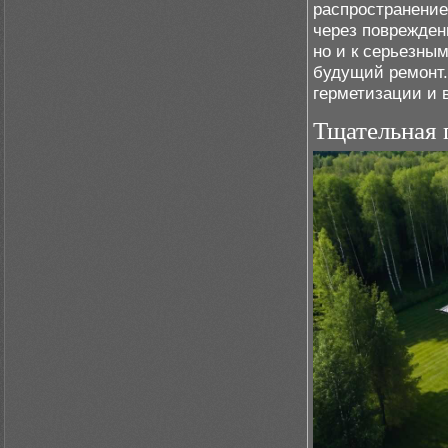
распространение
через поврежден
но и к серьезны
будущий ремонт
герметизации и 
Тщательная 