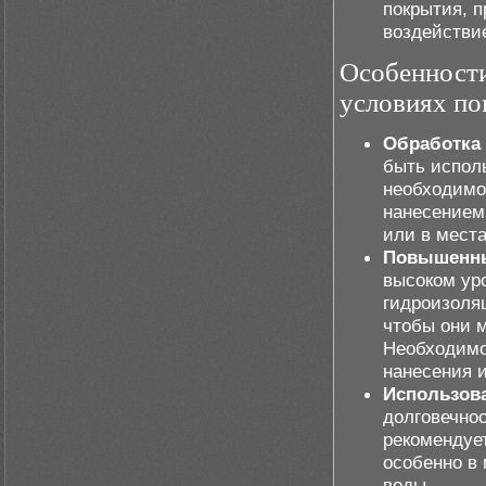
покрытия, 
воздействие
Особенности
условиях п
Обработка
быть испол
необходимо
нанесением
или в мест
Повышенны
высоком ур
гидроизоля
чтобы они м
Необходимо
нанесения 
Использов
долговечно
рекомендуе
особенно в
воды.