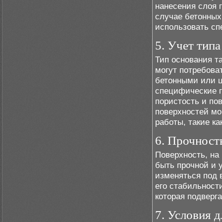
нанесения слоя 
случае бетонных
использовать сп
5. Учет тип
Тип основания т
могут потребова
бетонными или 
специфические г
пористость и по
поверхностей мо
работы, такие ка
6. Прочност
Поверхность, на
быть прочной и 
изменяться под 
его стабильност
которая подверг
7. Условия 