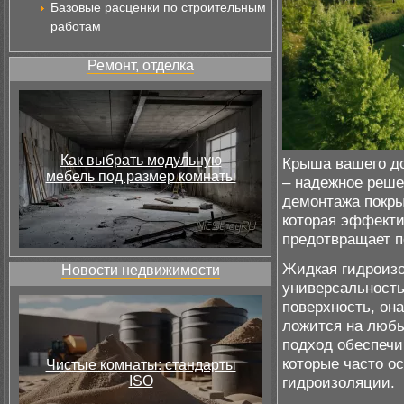
Базовые расценки по строительным
работам
Ремонт, отделка
Как выбрать модульную
Крыша вашего до
мебель под размер комнаты
– надежное реше
демонтажа покры
которая эффекти
предотвращает п
Жидкая гидроизо
Новости недвижимости
универсальность
поверхность, он
ложится на любы
подход обеспечи
которые часто о
Чистые комнаты: стандарты
ISO
гидроизоляции.