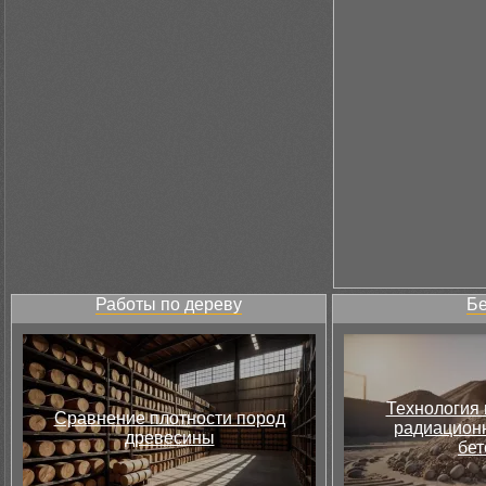
Работы по дереву
Бе
Технология 
Сравнение плотности пород
радиацион
древесины
бет