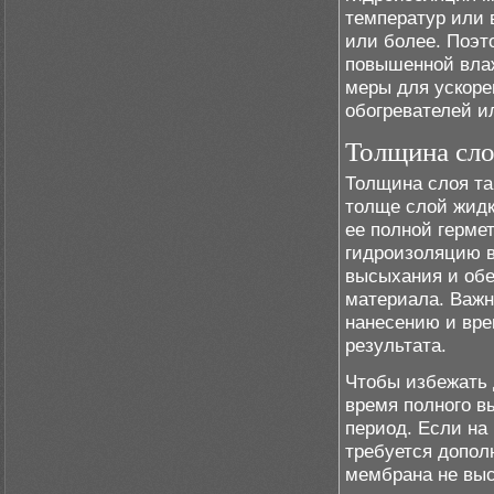
температур или 
или более. Поэт
повышенной вла
меры для ускоре
обогревателей и
Толщина сло
Толщина слоя та
толще слой жидк
ее полной герме
гидроизоляцию в
высыхания и обе
материала. Важн
нанесению и вр
результата.
Чтобы избежать 
время полного вы
период. Если на
требуется допол
мембрана не выс