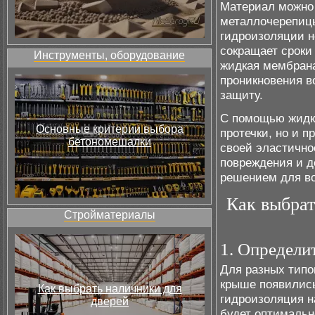
Материал можно
металлочерепицы
гидроизоляции н
сокращает сроки
Инструменты, оборудование
жидкая мембрана
проникновения в
защиту.
С помощью жидко
Основные критерии выбора
протечки, но и 
бетономешалки
своей эластично
повреждения и д
решением для в
Как выбра
Стройматериалы
1. Определи
Для разных типо
крыше появилис
Как выбрать наличники для
гидроизоляция н
дверей
будет оптимальн