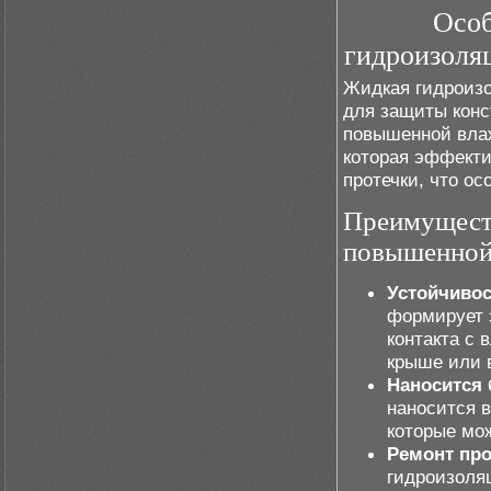
Особ
гидроизоля
Жидкая гидроизо
для защиты конс
повышенной влаж
которая эффекти
протечки, что о
Преимущест
повышенной
Устойчивос
формирует 
контакта с 
крыше или 
Наносится 
наносится в
которые мож
Ремонт про
гидроизоля