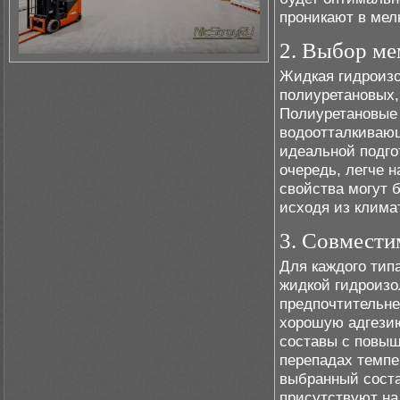
проникают в мел
2. Выбор ме
Жидкая гидроизо
полиуретановых,
Полиуретановые
водоотталкивающ
идеальной подго
очередь, легче 
свойства могут 
исходя из клима
3. Совмести
Для каждого тип
жидкой гидроизо
предпочтительне
хорошую адгезию
составы с повыш
перепадах темпе
выбранный соста
присутствуют на