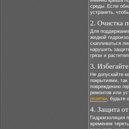
именно крыша п
среды. Если обн
устранить, чтоб
2. Очистка 
Для поддержания
жидкой гидроизо
скапливаться лис
нарушить защитн
грязи и растител
3. Избегайт
Не допускайте к
покрытиями, так
повреждению ге
ремонтов или ус
розетки
, будьте
4. Защита о
Гидроизоляция п
временем терять