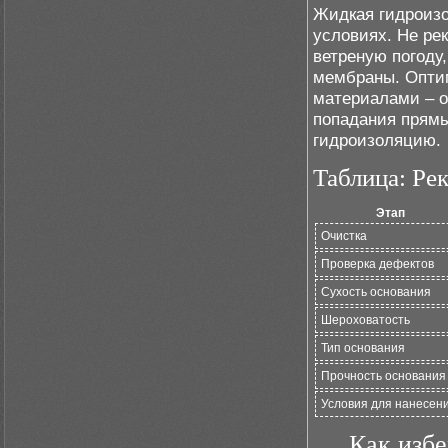
Жидкая гидроизо
условиях. Не ре
ветреную погоду,
мембраны. Опти
материалами – о
попадания прямы
гидроизоляцию.
Таблица: Ре
Этап
Очистка
Проверка дефектов
Сухость основания
Шероховатость
Тип основания
Прочность основания
Условия для нанесен
Как избе