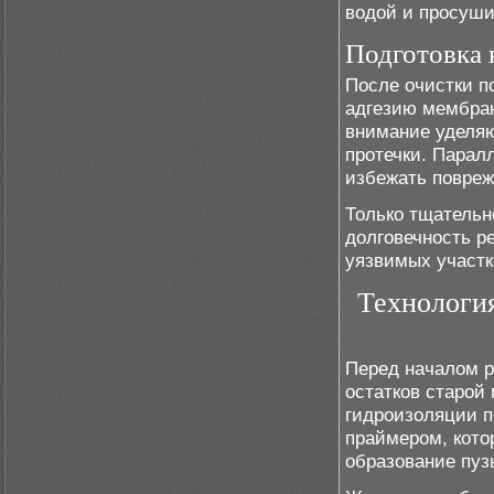
водой и просуши
Подготовка 
После очистки п
адгезию мембран
внимание уделяю
протечки. Парал
избежать повреж
Только тщательн
долговечность р
уязвимых участк
Технологи
Перед началом р
остатков старой
гидроизоляции п
праймером, кото
образование пуз