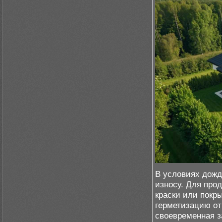
В условиях дожд
износу. Для про
краски или покр
герметизацию от
своевременная з