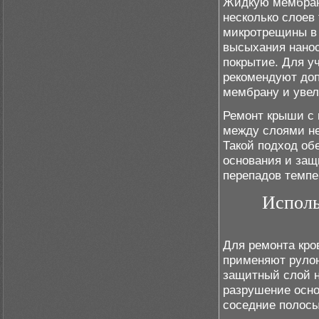
Жидкую мембрану
несколько слоев
микротрещины в 
высыхания нано
покрытие. Для у
рекомендуют до
мембрану и уве
Ремонт крыши с 
между слоями не
Такой подход об
основания и защ
перепадов темпе
Исполь
Для ремонта кр
применяют руло
защитный слой н
разрушение осно
соседние полосы