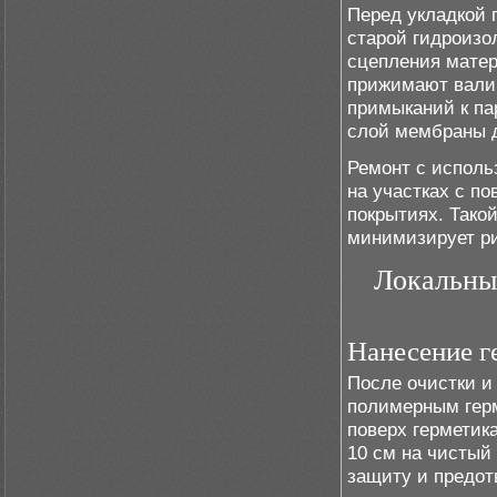
Перед укладкой 
старой гидроизо
сцепления матер
прижимают валик
примыканий к па
слой мембраны д
Ремонт с испол
на участках с п
покрытиях. Тако
минимизирует ри
Локальны
Нанесение г
После очистки и
полимерным герм
поверх герметик
10 см на чистый
защиту и предот