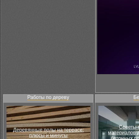
Работы по дереву
Бе
Советы 
Деревянные полы на террасе:
материалов д
плюсы и минусы
бетонных по