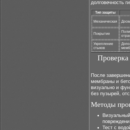
долговечность г
Тип защиты
Механическая
Доски
Поли
Покрытие
отра
Укрепление
Допо
стыков
мемб
Проверка 
После завершени
мембраны и бето
визуально и фун
без пузырей, от
Методы про
Визуальный
повреждени
Тест с вод