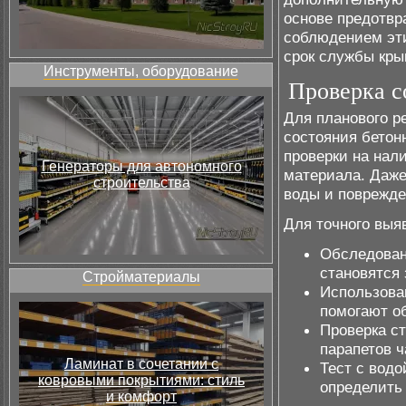
основе предотв
соблюдением эти
срок службы кры
Инструменты, оборудование
Проверка с
Для планового р
состояния бетон
проверки на нал
Генераторы для автономного
материала. Даже
строительства
воды и поврежде
Для точного выя
Обследован
становятся
Стройматериалы
Использова
помогают о
Проверка ст
парапетов ч
Ламинат в сочетании с
Тест с водо
ковровыми покрытиями: стиль
определить 
и комфорт