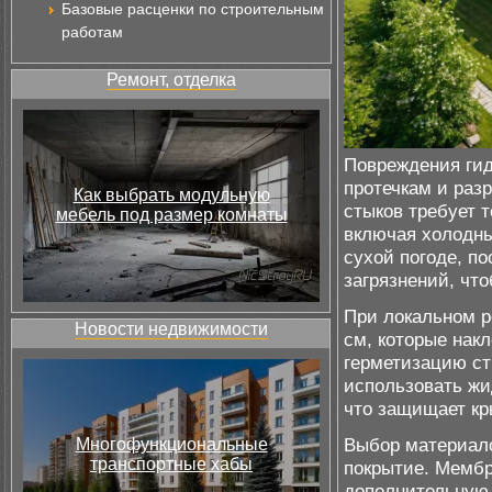
Базовые расценки по строительным
работам
Ремонт, отделка
Повреждения ги
протечкам и раз
Как выбрать модульную
стыков требует 
мебель под размер комнаты
включая холодны
сухой погоде, п
загрязнений, чт
При локальном 
Новости недвижимости
см, которые нак
герметизацию с
использовать жи
что защищает кр
Выбор материало
Многофункциональные
транспортные хабы
покрытие. Мемб
дополнительную 