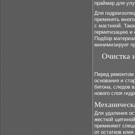
праймер для улу
Для гидроизоляц
применять мног
с мастикой. Так
герметизацию и 
Подбор материал
минимизирует пр
Очистка и
Перед ремонтом 
основания и ста
бетона, следов 
нового слоя гид
Механическа
Для удаления ос
жесткой щетино
применяют специ
от остатков кле