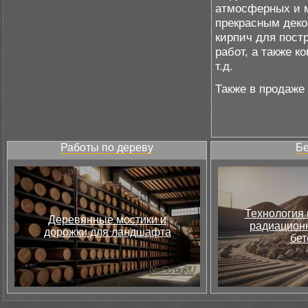
атмосферных и м
прекрасным дек
кирпич для пост
работ, а также к
т.д.
Также в продаже
Работы по дереву
Бе
Технология 
Деревянные мостики и
радиацион
дорожки для ландшафта
бет