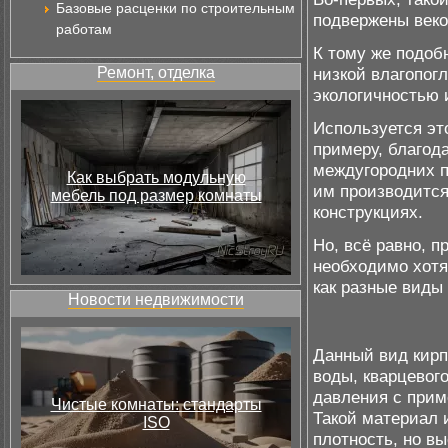
Базовые расценки по строительным
подвержены век
работам
К тому же подоб
Ремонт, отделка
низкой влагопог
экологичностью 
Используется эт
примеру, благод
междугородних пе
Как выбрать модульную
им производится
мебель под размер комнаты
конструкциях.
Но, всё равно, п
необходимо хотя
как разные виды
Новости недвижимости
Данный вид кирп
воды, кварцевог
давления с прим
Чистые комнаты: стандарты
Такой материал
ISO
плотность, но в