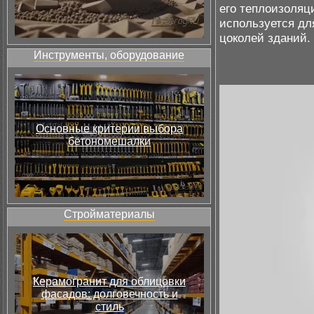
его теплоизоляц
используется дл
цоколей зданий.
Инструменты, оборудование
Основные критерии выбора
бетономешалки
Стройматериалы
Керамогранит для облицовки
фасадов: долговечность и
стиль