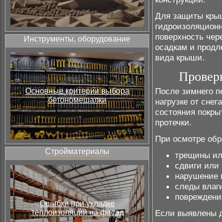
Для защиты крыш
гидроизоляционн
поверхность чер
Инструменты, оборудование
осадкам и продл
вида крыши.
Провер
После зимнего п
Основные критерии выбора
бетономешалки
нагрузке от снег
состояния покры
протечки.
При осмотре обр
Стройматериалы
трещины ил
сдвиги или 
нарушение 
следы влаг
повреждени
Ошибки при укладке
теплоизоляции на фасад
Если выявлены д