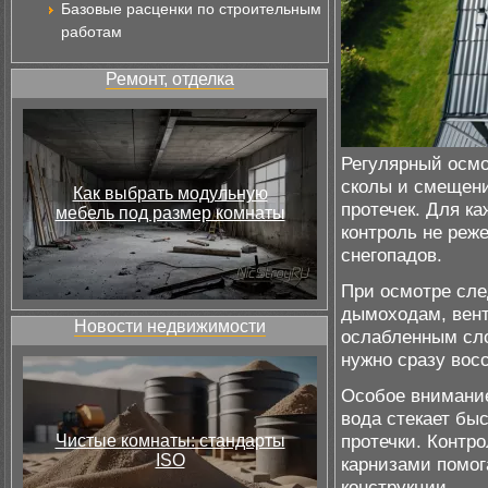
Базовые расценки по строительным
работам
Ремонт, отделка
Регулярный осмо
сколы и смещени
Как выбрать модульную
протечек. Для к
мебель под размер комнаты
контроль не реже
снегопадов.
При осмотре сле
дымоходам, вент
Новости недвижимости
ослабленным сло
нужно сразу вос
Особое внимание
вода стекает бы
протечки. Контр
Чистые комнаты: стандарты
ISO
карнизами помог
конструкции.