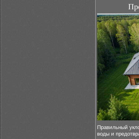
Пр
Правильный укло
воды и предотвр