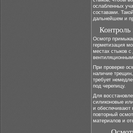
ослабленных уча
составами. Тако
дальнейшем и пр
Контроль
Осмотр примыкан
герметизация мо
местах стыков с
вентиляционным
При проверке ос
наличие трещин
требует немедле
под черепицу.
Для восстановле
силиконовые или
и обеспечивают 
повторный осмот
материалов и от
Осмот