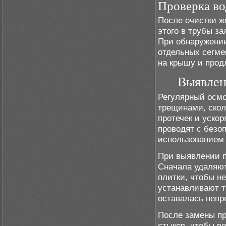
Проверка во
После очистки ж
этого в трубы з
При обнаружении
отдельных сегме
на крышу и прод
Выявлен
Регулярный осмо
трещинами, скол
протечек и уско
проводят с безо
использованием 
При выявлении п
Сначала удаляют
плитки, чтобы н
устанавливают т
оставалась непр
После замены пр
стыков, чтобы в