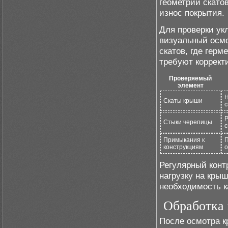
геометрии скато
износ покрытия.
Для проверки ук
визуальный осмо
скатов, где гер
требуют коррект
Проверяемый
элемент
Н
Скаты крыши
с
Р
Стыки черепицы
с
Примыкания к
П
конструкциям
о
Регулярный конт
нагрузку на кры
необходимость к
Обработка 
После осмотра к