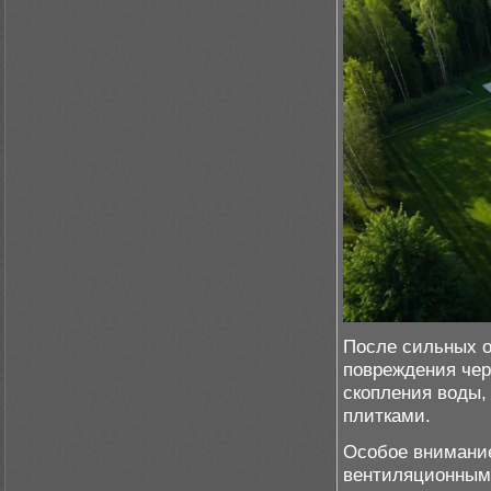
После сильных о
повреждения чер
скопления воды,
плитками.
Особое внимание
вентиляционным 