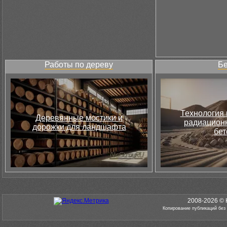
Работы по дереву
Бе
Технология 
Деревянные мостики и
радиацион
дорожки для ландшафта
бет
2008-2026 © 
Копирование публикаций без