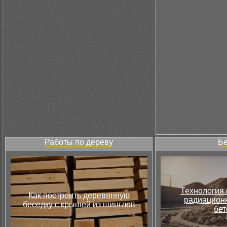
Работы по дереву
Бе
Технология 
Как построить деревянную
радиацион
беседку с крышей из шинглов
бет