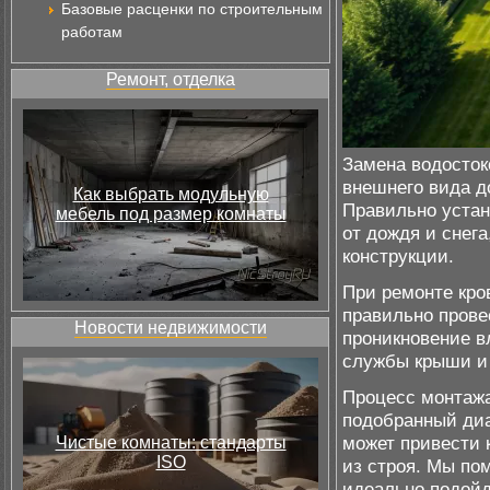
Базовые расценки по строительным
работам
Ремонт, отделка
Замена водосток
внешнего вида д
Как выбрать модульную
Правильно устан
мебель под размер комнаты
от дождя и снег
конструкции.
При ремонте кро
правильно прове
Новости недвижимости
проникновение в
службы крыши и
Процесс монтажа
подобранный диа
может привести 
Чистые комнаты: стандарты
ISO
из строя. Мы по
идеально подойд