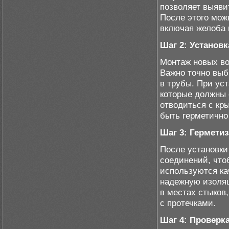
позволяет выяви
После этого мож
включая желоба 
Шаг 2: Установ
Монтаж новых во
Важно точно выб
в трубы. При ус
которые должны 
отводиться с кр
быть герметично
Шаг 3: Гермети
После установки
соединений, что
используются ка
надежную изоляц
в местах стыков
с протечками.
Шаг 4: Проверк