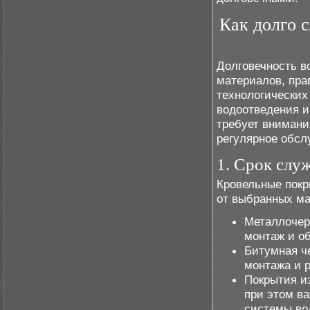
Как долго 
Долговечность в
материалов, пра
технологических
водоотведения и
требует внимани
регулярное обсл
1. Срок слу
Кровельные покр
от выбранных ма
Металлочере
монтаж и об
Битумная че
монтажа и 
Покрытия из
при этом в
системы во