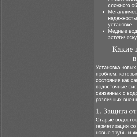
сложного о
Металличес
надежность
установке.
Медные вод
эстетическ
Какие 
в
Установка новых
проблем, которы
состояния как с
водосточные сис
связанных с вод
различных внешн
1. Защита о
Старые водостоки
герметизация со
новые трубы и ж