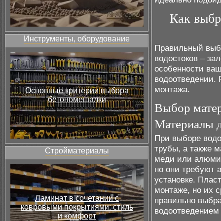
Как выбр
Инструменты, оборудование
Правильный выбо
водостоков – за
особенности ваш
водоотведении. 
монтажа.
Основные критерии выбора
бетономешалки
Выбор матер
Материалы д
При выборе водо
трубы, а также 
Стройматериалы
меди или алюмин
но они требуют 
установке. Пласт
монтаже, но их 
Ламинат в сочетании с
правильно выбра
ковровыми покрытиями: стиль
водоотведением 
и комфорт