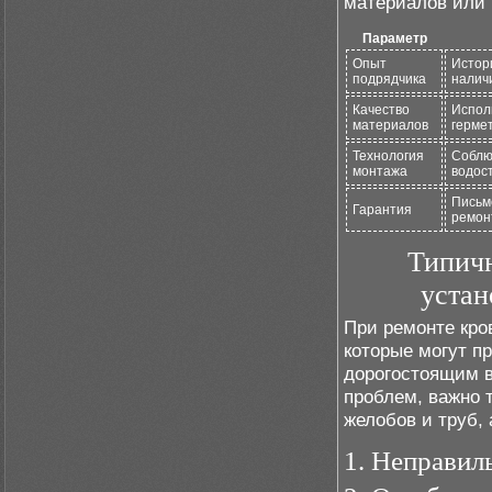
материалов или 
Параметр
Опыт
Истор
подрядчика
налич
Качество
Испол
материалов
герме
Технология
Соблю
монтажа
водос
Письм
Гарантия
ремон
Типичн
устан
При ремонте кро
которые могут п
дорогостоящим в
проблем, важно 
желобов и труб, 
1. Неправил