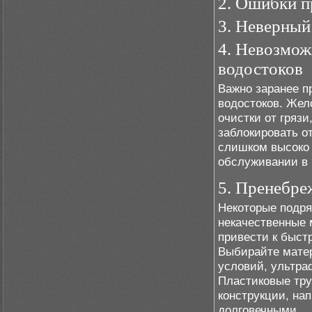
2. Ошибки п
3. Неверный
4. Невозмож
водостоков
Важно заранее п
водостоков. Жел
очистки от грязи
заблокировать о
слишком высоко 
обслуживании в 
5. Пренебре
Некоторые подря
некачественные 
привести к быст
Выбирайте матер
условий, ультра
Пластиковые тру
конструкции, на
долговечными.