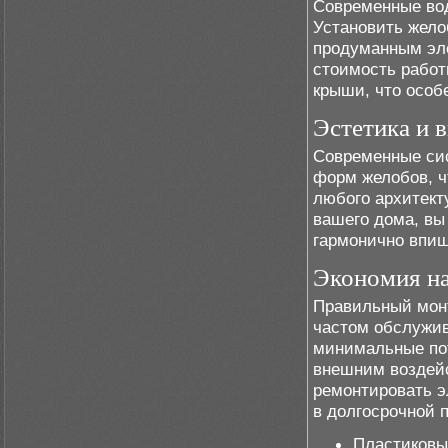
Современные вод
Установить жело
продуманным эле
стоимость работ
крыши, что особ
Эстетика и 
Современные сис
форм желобов, ч
любого архитекту
вашего дома, вы
гармонично впиш
Экономия н
Правильный монт
частом обслужив
минимальные пот
внешним воздейс
ремонтировать э
в долгосрочной 
Пластиковы