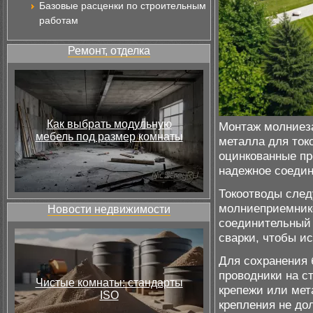
Базовые расценки по строительным
работам
Ремонт, отделка
Как выбрать модульную
Монтаж молниез
мебель под размер комнаты
металла для ток
оцинкованные пр
надежное соедин
Токоотводы след
молниеприемнико
Новости недвижимости
соединительный 
сварки, чтобы и
Для сохранения 
проводники на с
Чистые комнаты: стандарты
крепежи или мет
ISO
крепления не до