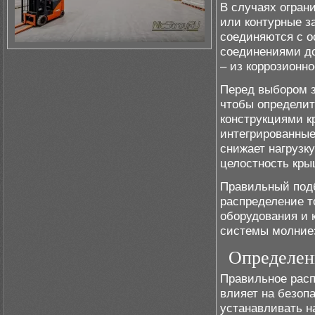
В случаях огран
или контурные з
соединяются с о
соединениями до
– из коррозионно
Перед выбором з
чтобы определит
конструкциями 
интегрированные
снижает нагрузк
целостность кры
Правильный подб
распределение т
оборудования и 
системы молние
Определен
Правильное рас
влияет на безоп
устанавливать н