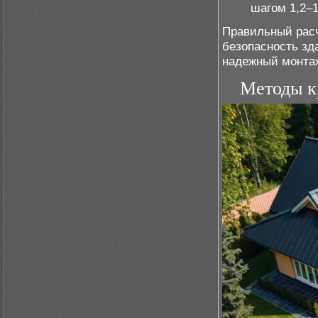
шагом 1,2–1
Правильный расч
безопасность зд
надежный монта
Методы к