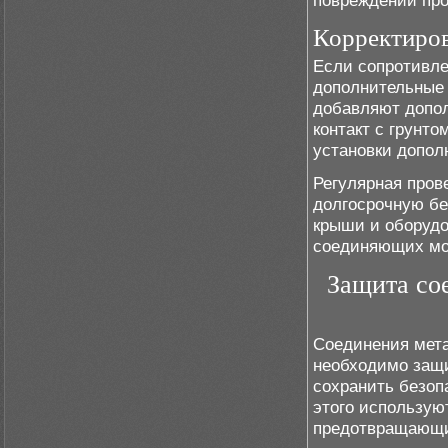
повреждений про
Корректиров
Если сопротивле
дополнительные 
добавляют допо
контакт с грунт
установки допол
Регулярная пров
долгосрочную бе
крыши и оборудо
соединяющих мо
Защита со
Соединения мет
необходимо защи
сохранить безоп
этого использую
предотвращающие