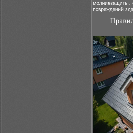
молниезащиты, ч
повреждений зда
Правил