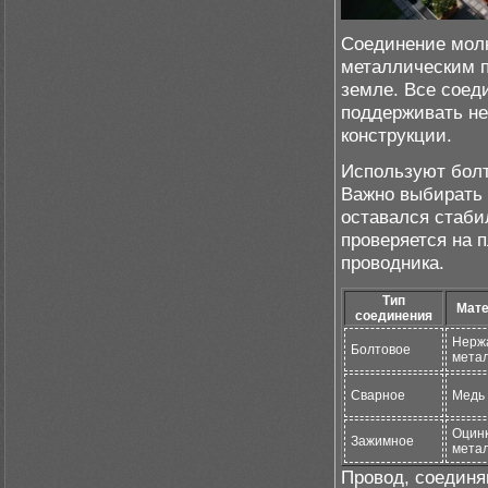
Соединение мол
металлическим п
земле. Все соед
поддерживать не
конструкции.
Используют болт
Важно выбирать 
оставался стаби
проверяется на 
проводника.
Тип
Мате
соединения
Нерж
Болтовое
мета
Сварное
Медь 
Оцин
Зажимное
мета
Провод, соедин