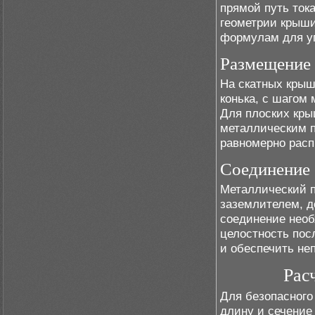
прямой путь ток
геометрии крыши
формулам для уг
Размещение 
На скатных кры
конька, с шагом
Для плоских кры
металлическим п
равномерно расп
Соединение 
Металлический 
заземлителем, д
соединение необ
целостность пос
и обеспечить не
Рас
Для безопасного
длину и сечение