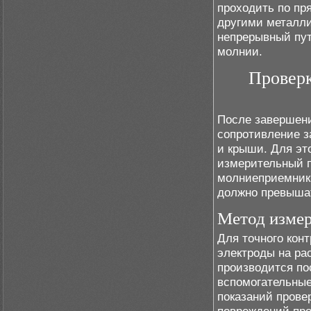
проходить по пр
другими металл
непрерывный пут
молнии.
Проверк
После завершен
сопротивление з
и крыши. Для эт
измерительный п
молниеприемник 
должно превыша
Метод измер
Для точного кон
электроды на ра
производится по
вспомогательные
показаний прове