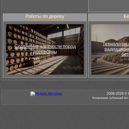
Работы по дереву
Бе
Технология 
Сравнение плотности пород
радиацион
древесины
бет
2008-2026 © 
Копирование публикаций без