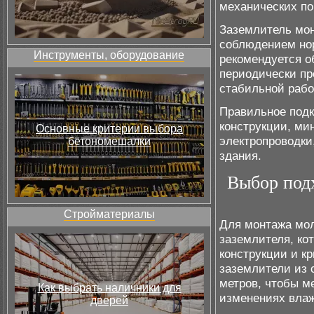
механических по
Заземлитель монт
соблюдением но
Инструменты, оборудование
рекомендуется о
периодически пр
стабильной раб
Правильное под
конструкции, ми
Основные критерии выбора
электропроводки
бетономешалки
здания.
Выбор подх
Стройматериалы
Для монтажа мо
заземлителя, ко
конструкции и к
заземлители из 
метров, чтобы м
Как выбрать наличники для
изменениях влаж
дверей