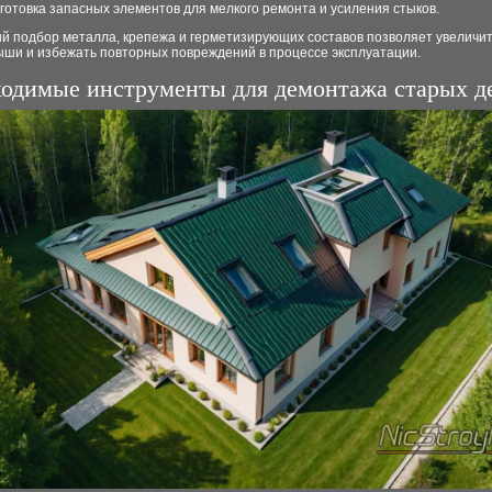
готовка запасных элементов для мелкого ремонта и усиления стыков.
й подбор металла, крепежа и герметизирующих составов позволяет увеличит
ыши и избежать повторных повреждений в процессе эксплуатации.
одимые инструменты для демонтажа старых д