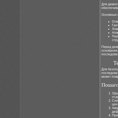
Для демон
обеспечив
Основные 
Отв
Гае
Лом
Нож
Пер
стру
Перед дем
основания
последова
Т
Для безоп
последова
может пов
Пошаго
Уда
отд
Сни
цен
Акк
деф
При