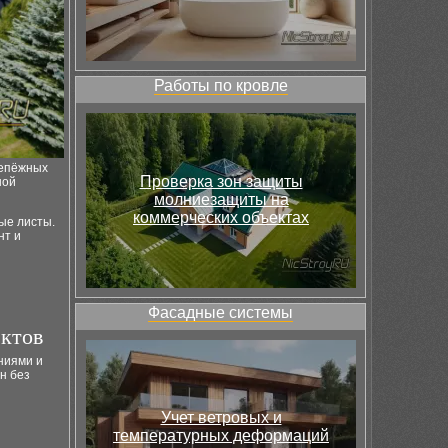
Работы по кровле
репёжных
Проверка зон защиты
ной
молниезащиты на
коммерческих объектах
ые листы.
нт и
Фасадные системы
ктов
ниями и
н без
Учет ветровых и
температурных деформаций