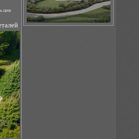
ь срок
еталей