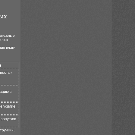
и
ных
репёжные
ечек.
ние влаги
и
ность и
к
ацию в
е усилие,
пропусков
трукции,