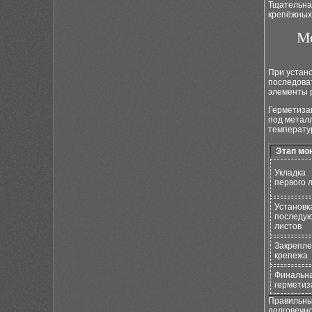
Тщательна
крепёжных
Мо
При устан
последоват
элементы 
Герметизац
под метал
температу
Этап мо
Укладка
первого 
Установк
последу
листов
Закрепл
крепежа
Финальн
герметиз
Правильны
долговечно