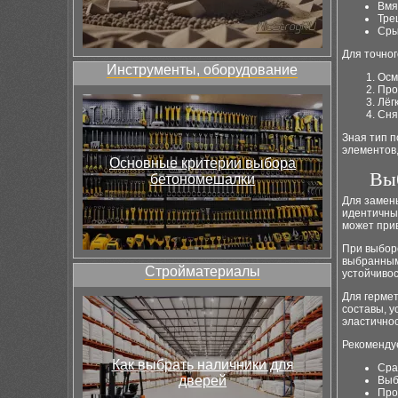
Вмя
Тре
Сры
Для точно
Инструменты, оборудование
Осм
Про
Лёг
Сня
Зная тип 
элементов,
Основные критерии выбора
Выб
бетономешалки
Для замен
идентичны
может прив
При выборе
выбранным
Стройматериалы
устойчивос
Для герме
составы, 
эластичнос
Рекоменду
Как выбрать наличники для
Сра
дверей
Выб
Про