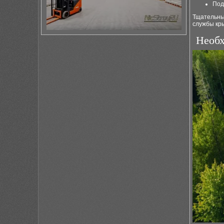
Под
Тщательны
службы кр
Необх