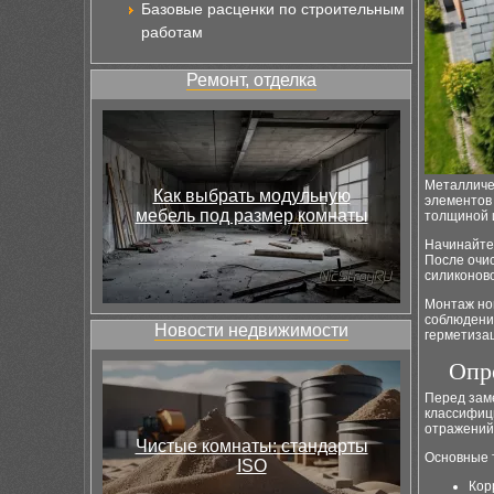
Базовые расценки по строительным
работам
Ремонт, отделка
Металличе
Как выбрать модульную
элементов
мебель под размер комнаты
толщиной и
Начинайте
После очи
силиконово
Монтаж но
соблюдени
Новости недвижимости
герметизац
Опр
Перед зам
классифици
отражений 
Чистые комнаты: стандарты
Основные 
ISO
Кор