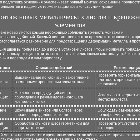
я подготовка основания обеспечивает ровный монтаж, сохранение прочност
 элементов и надёжную герметизацию всей конструкции крыши.
нтаж новых металлических листов и крепёж
элементов
овке новых листов крыши необходимо соблюдать точность монтажа и
ельность действий. Каждый лист должен плотно прилегать к основанию, а к
располагаться равномерно для предотвращения деформаций металла и прот
ия швов выполняется до и после установки листов, чтобы исключить попада
л. Используются уплотнительные ленты и силиконовые составы, устойчивые к
рным перепадам и ультрафиолету.
нтажа
Описание действий
Рекомендаци
Проверять горизонталь
Выравнивание по карнизу и закрепление
плотность прилегания 
листа
временными крепежными элементами
основанию
а
Нахлест на предыдущий лист с
Использовать герметиз
ющих
соблюдением рекомендованного шага
местах нахлеста
крепёжных точек
ение
Вкручивание винтов или болтов через
Соблюдать равномерно
заранее определённые точки
не деформируя металл
ая
Обработка стыков и швов герметиком для
Проверить отсутствие 
ация
защиты от влаги
и трещин
й монтаж новых листов и крепёжных элементов обеспечивает прочность конс
сть крыши и сохранение герметизации на всех стыках.