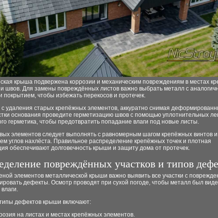
ская крыша подвержена коррозии и механическим повреждениям в местах к
 и швов. Для замены повреждённых листов важно выбрать металл с аналогич
 покрытием, чтобы избежать перекосов и протечек.
 с удаления старых крепёжных элементов, аккуратно снимая деформированн
стки основания проведите герметизацию швов с помощью уплотнительных ле
го герметика, чтобы предотвратить попадание влаги под новые листы.
вых элементов следует выполнять с равномерным шагом крепёжных винтов и
ем углов нахлёста. Правильное распределение крепёжных точек и плотная
ия обеспечивают долговечность крыши и защиту дома от протечек.
еделение повреждённых участков и типов дефе
еной элементов металлической крыши важно выявить все участки с поврежде
ровать дефекты. Осмотр проводят при сухой погоде, чтобы металл был виде
влаги.
типы дефектов крыши включают:
розия на листах и местах крепёжных элементов.