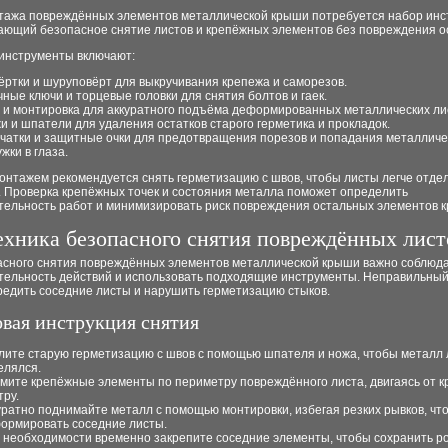
тажа повреждённых элементов металлической крыши потребуется набор инс
ающий безопасное снятие листов и крепёжных элементов без повреждения о
инструменты включают:
ёртки и шуруповёрт для выкручивания крепежа и саморезов.
чные ключи и торцевые головки для снятия болтов и гаек.
 и монтировка для аккуратного подъёма деформированных металлических ли
и и шпатели для удаления остатков старого герметика и прокладок.
чатки и защитные очки для предотвращения порезов и попадания металличе
жки в глаза.
онтажем рекомендуется снять герметизацию с швов, чтобы листы легче отде
. Проверка крепёжных точек и состояния металла поможет определить
тельность работ и минимизировать риск повреждения остальных элементов 
ехника безопасного снятия повреждённых лист
асного снятия повреждённых элементов металлической крыши важно соблюд
тельность действий и использовать подходящие инструменты. Неправильны
редить соседние листы и нарушить герметизацию стыков.
вая инструкция снятия
лите старую герметизацию с швов с помощью шпателя и ножа, чтобы металл 
елялся.
мите крепёжные элементы по периметру повреждённого листа, двигаясь от кр
тру.
уратно поднимайте металл с помощью монтировки, избегая резких рывков, чт
ормировать соседние листы.
 необходимости временно закрепите соседние элементы, чтобы сохранить р