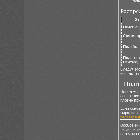
пов
Распре
Эт
Очистка 
Снятие к
Подъём 
Подготов
монтажу
Следуя это
использова
Подго
Перед мон
основание.
плотно пр
Если осно
выравнива
реставрац
Особое вн
листов и т
перед мон