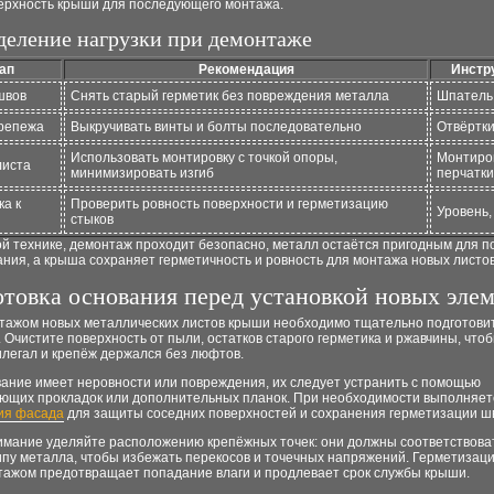
ерхность крыши для последующего монтажа.
деление нагрузки при демонтаже
ап
Рекомендация
Инстр
швов
Снять старый герметик без повреждения металла
Шпатель
репежа
Выкручивать винты и болты последовательно
Отвёртки
Использовать монтировку с точкой опоры,
Монтиро
листа
минимизировать изгиб
перчатки
ка к
Проверить ровность поверхности и герметизацию
Уровень,
стыков
й технике, демонтаж проходит безопасно, металл остаётся пригодным для п
ния, а крыша сохраняет герметичность и ровность для монтажа новых листов
товка основания перед установкой новых эле
тажом новых металлических листов крыши необходимо тщательно подготови
 Очистите поверхность от пыли, остатков старого герметика и ржавчины, что
илегал и крепёж держался без люфтов.
вание имеет неровности или повреждения, их следует устранить с помощью
ющих прокладок или дополнительных планок. При необходимости выполняет
ия фасада
для защиты соседних поверхностей и сохранения герметизации ш
имание уделяйте расположению крепёжных точек: они должны соответствова
ипу металла, чтобы избежать перекосов и точечных напряжений. Герметизац
тажом предотвращает попадание влаги и продлевает срок службы крыши.