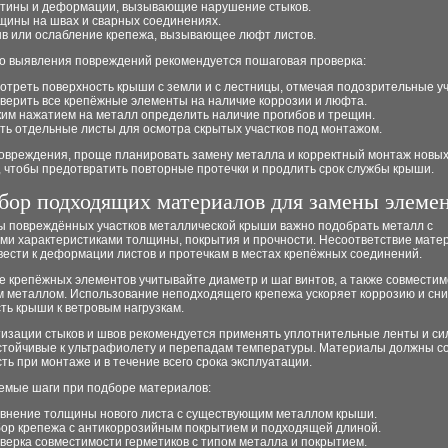
тины и деформации, вызывающие нарушение стыков.
щины на швах и сварных соединениях.
в или ослабление крепежа, вызывающее люфт листов.
го выявления повреждений рекомендуется пошаговая проверка:
отреть поверхность крыши с земли и с лестницы, отмечая подозрительные уч
верить все крепёжные элементы на наличие коррозии и люфта.
ким нажатием на металл определить наличие прогибов и трещин.
ть отдельные листы для осмотра скрытых участков под монтажом.
повреждения, проще планировать замену металла и корректный монтаж новы
 чтобы предотвратить повторные протечки и продлить срок службы крыши.
ор подходящих материалов для замены элеме
ы повреждённых участков металлической крыши важно подобрать металл с
ми характеристиками толщины, покрытия и прочности. Несоответствие мате
ести к деформации листов и протечкам в местах крепёжных соединений.
 крепёжных элементов учитывайте диаметр и шаг винтов, а также совместим
 металлом. Использование неподходящего крепежа ускоряет коррозию и сн
ть крыши к ветровым нагрузкам.
тизации стыков и швов рекомендуется применять уплотнительные ленты и с
устойчивые к ультрафиолету и перепадам температуры. Материалы должны с
ть при монтаже и в течение всего срока эксплуатации.
емые шаги при подборе материалов:
внение толщины нового листа с существующим металлом крыши.
ор крепежа с антикоррозийным покрытием и подходящей длиной.
верка совместимости герметиков с типом металла и покрытием.