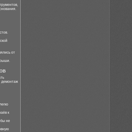
трументов,
снования.
стов.
ской
лялись от
крыши.
ов
ать
й демонтаж
легко
аёв к
обы не
овную