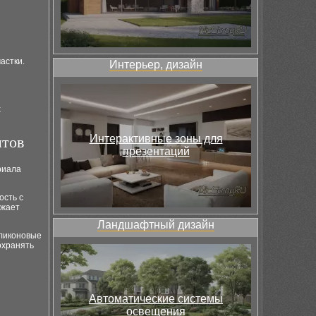
астки.
Интерьер, дизайн
х
Интерактивные зоны для
нтов
презентаций
риала
ость с
ижает
Ландшафтный дизайн
иликоновые
охранять
Автоматические системы
освещения