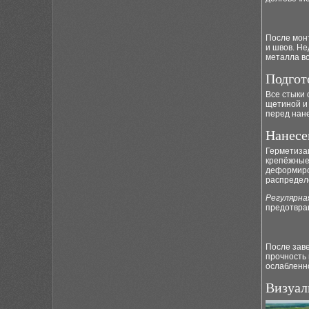
После мон
и швов. Н
металла во
Подгот
Все стыки 
щетиной и 
перед нан
Нанесе
Герметиза
крепёжные
деформир
распредел
Регулярна
предотвращ
После зав
прочность 
ослабленно
Визуал