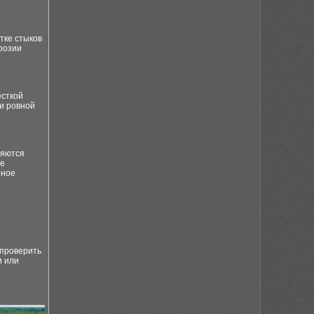
тке стыков
розии
ёсткой
 и ровной
ряются
не
рное
 проверить
и или