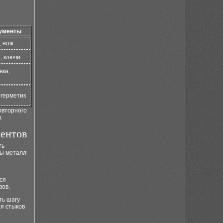
ументы
, нож
, ключи
вка,
 герметик
овторного
.
ментов
ть
бы металл
ся
вов.
ть шагу
ия стыков