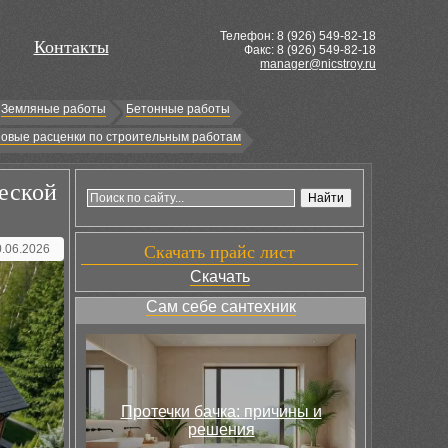
Телефон: 8 (
926
) 549-82-18
Контакты
Факс: 8 (926) 549-82-18
manager@nicstroy.ru
Земляные работы
Бетонные работы
овые расценки по строительным работам
еской
0.06.2026
Скачать прайс лист
Скачать
Сам себе сантехник
Протечки бачка: причины и
решения