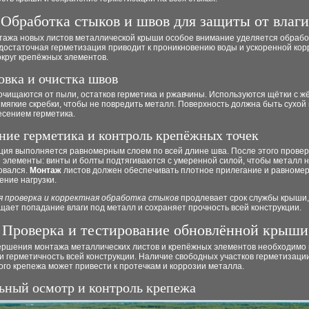
Обработка стыков и швов для защиты от влаги
тажа новых листов металлической крыши особое внимание уделяется обрабо
едостаточная герметизация приводит к проникновению воды и ускоренной кор
круг крепёжных элементов.
овка и очистка швов
очищаются от пыли, остатков герметика и ржавчины. Используются щётки с ж
мягкие скребки, чтобы не повредить металл. Поверхность должна быть сухой
есением герметика.
ние герметика и контроль крепёжных точек
ция выполняется равномерным слоем по всей длине шва. После этого прове
 элементы: винты и болты подтягиваются с умеренной силой, чтобы металл 
овался.
Монтаж
листов должен обеспечивать плотное прилегание и равноме
ение нагрузки.
я проверка и корректная обработка стыков
продлевает срок службы крыши,
ает попадание влаги под металл и сохраняет прочность всей конструкции.
Проверка и тестирование обновлённой крыши
ершения монтажа металлических листов и крепёжных элементов необходимо
и герметичность всей конструкции. Наличие свободных участков герметизаци
го крепежа может привести к протечкам и коррозии металла.
ьный осмотр и контроль крепежа