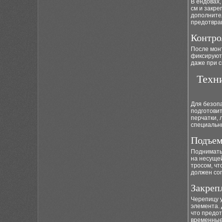
В ендовах,
см и закре
дополнител
предотвра
Контро
После мон
фиксируют
даже при с
Техн
Для безоп
подготови
перчатки, 
специальн
Подъем
Поднимать
на несуще
тросом, чт
должен со
Закреп
Черепицу 
элемента.
что предот
временные