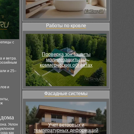
Работы по кровле
репицы с
Проверка зон защиты
а и ветра.
молниезащиты на
ррозийным
коммерческих объектах
али и 25–
лов и
Фасадные системы
енты,
ёж
 дома
она. Уклон
Учет ветровых и
 уклоном
температурных деформаций
огда как