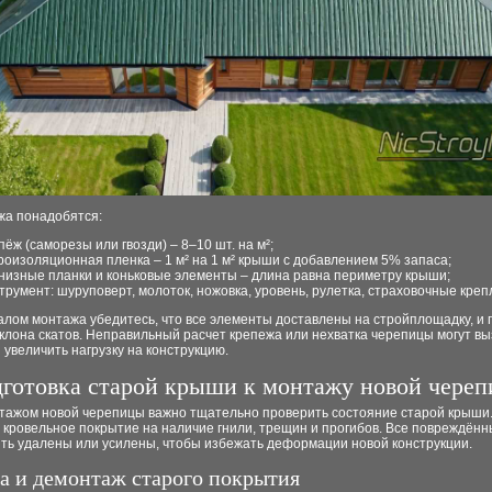
жа понадобятся:
пёж (саморезы или гвозди) – 8–10 шт. на м²;
роизоляционная пленка – 1 м² на 1 м² крыши с добавлением 5% запаса;
низные планки и коньковые элементы – длина равна периметру крыши;
трумент: шуруповерт, молоток, ножовка, уровень, рулетка, страховочные креп
алом монтажа убедитесь, что все элементы доставлены на стройплощадку, и
клона скатов. Неправильный расчет крепежа или нехватка черепицы могут вы
 увеличить нагрузку на конструкцию.
готовка старой крыши к монтажу новой чере
тажом новой черепицы важно тщательно проверить состояние старой крыши
кровельное покрытие на наличие гнили, трещин и прогибов. Все повреждённ
ть удалены или усилены, чтобы избежать деформации новой конструкции.
а и демонтаж старого покрытия