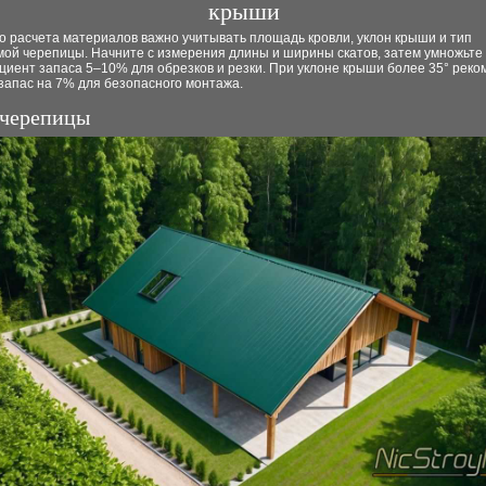
крыши
о расчета материалов важно учитывать площадь кровли, уклон крыши и тип
мой черепицы. Начните с измерения длины и ширины скатов, затем умножьте
иент запаса 5–10% для обрезков и резки. При уклоне крыши более 35° реко
запас на 7% для безопасного монтажа.
 черепицы