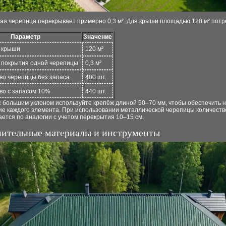
ая черепица перекрывает примерно 0,3 м². Для крыши площадью 120 м² потр
Параметр
Значение
 крыши
120 м²
покрытия одной черепицы
0,3 м²
во черепицы без запаса
400 шт.
во с запасом 10%
440 шт.
с большим уклоном используйте крепёж длиной 50–70 мм, чтобы обеспечить 
ие каждого элемента. При использовании металлической черепицы количеств
ется по аналогии с учетом перекрытия 10–15 см.
ительные материалы и инструменты