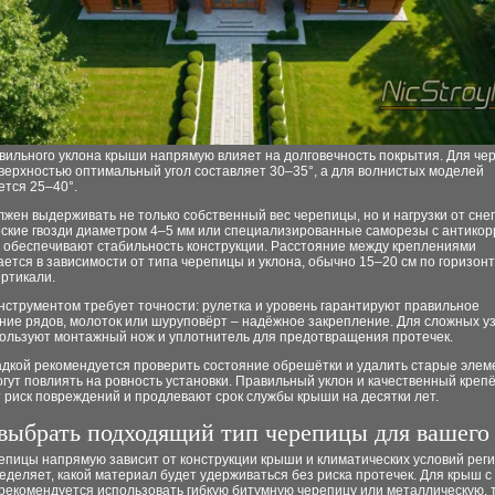
вильного уклона крыши напрямую влияет на долговечность покрытия. Для че
верхностью оптимальный угол составляет 30–35°, а для волнистых моделей
ется 25–40°.
жен выдерживать не только собственный вес черепицы, но и нагрузки от снег
ские гвозди диаметром 4–5 мм или специализированные саморезы с антико
 обеспечивают стабильность конструкции. Расстояние между креплениями
ется в зависимости от типа черепицы и уклона, обычно 15–20 см по горизонт
ертикали.
нструментом требует точности: рулетка и уровень гарантируют правильное
ние рядов, молоток или шуруповёрт – надёжное закрепление. Для сложных уз
пользуют монтажный нож и уплотнитель для предотвращения протечек.
адкой рекомендуется проверить состояние обрешётки и удалить старые элем
гут повлиять на ровность установки. Правильный уклон и качественный креп
 риск повреждений и продлевают срок службы крыши на десятки лет.
выбрать подходящий тип черепицы для вашего
пицы напрямую зависит от конструкции крыши и климатических условий реги
деляет, какой материал будет удерживаться без риска протечек. Для крыш с
рекомендуется использовать гибкую битумную черепицу или металлическую, т