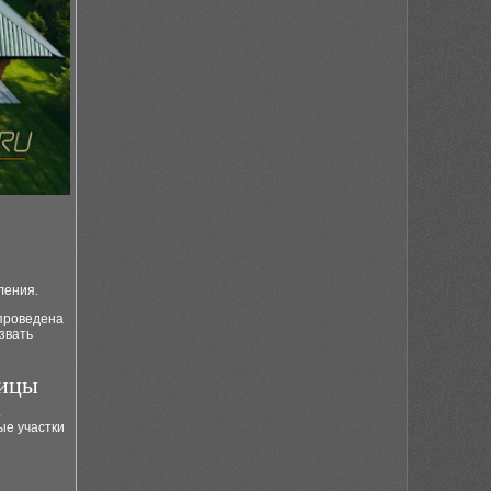
ления.
 проведена
звать
пицы
.
ые участки