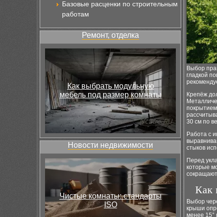
Базовые расценки по строительным
работам
Ремонт, отделка
Выбор пра
гладкой по
рекоменду
Как выбрать модульную
мебель под размер комнаты
Крепёж дол
Металличе
покрытием
рассчитыва
30 см по в
Работа с и
выравнива
Новости недвижимости
стыков ис
Перед укл
которые мо
сокращают
Как 
Чистые комнаты: стандарты
Выбор чере
ISO
крыши опре
менее 15° 