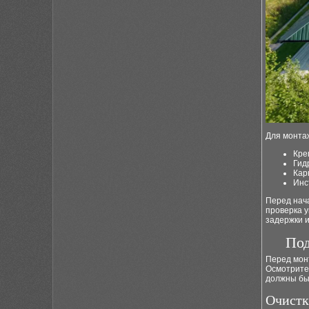
Для монта
Кре
Гид
Кар
Инс
Перед нач
проверка у
задержки и
Под
Перед мон
Осмотрите 
должны бы
Очистк