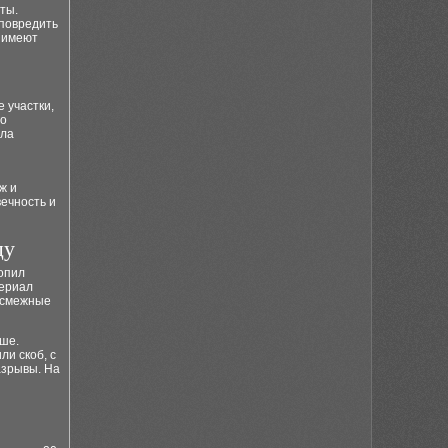
ты.
 повредить
е имеют
 участки,
го
ыла
ж и
ечность и
цу
опил
териал
а смежные
ыше.
и скоб, с
азрывы. На