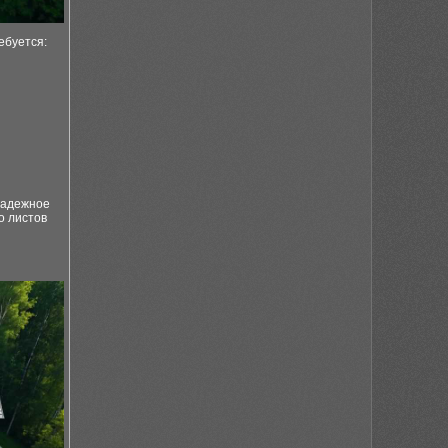
ебуется:
надежное
о листов