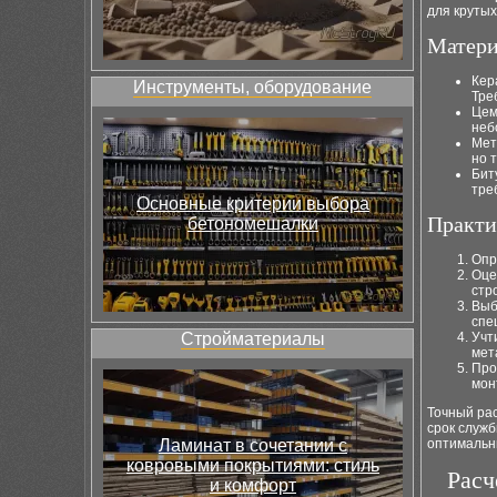
для крутых
Матери
Кер
Инструменты, оборудование
Тре
Цем
неб
Мет
но 
Бит
тре
Основные критерии выбора
Практи
бетономешалки
Опр
Оце
стр
Выб
спе
Стройматериалы
Учт
мет
Про
мон
Точный ра
срок служб
Ламинат в сочетании с
оптимальн
ковровыми покрытиями: стиль
Расч
и комфорт