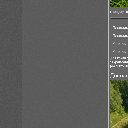
Стандартн
Площадь
Площадь 
Количест
Количест
Для крыш 
закреплен
рассчитыва
Дополн