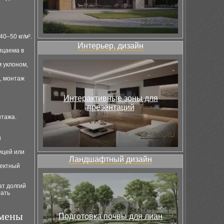
0–50 кг/м².
Интерьер, дизайн
ицаема в
м уклоном,
и, монтаж
Интерактивные зоны для
презентаций
нтажа.
и
ицей или
Ландшафтный дизайн
ректный
ат долгий
рать
амены
Подготовка почвы для лиан