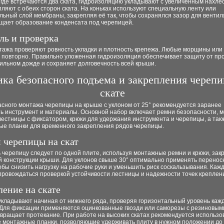
 где встречаются два ската, гидроизоляцию укладывают с увеличенным нахлё
пляют с обеих сторон ската. На коньках используют специальную ленту или
ьный слой мембраны, закрепляя её так, чтобы сохранялся зазор для вентил
щает образование конденсата под черепицей.
ль и проверка
тажа проверяют ровность укладки и плотность крепежа. Любые морщины или
 повторно. Правильно уложенная гидроизоляция обеспечивает защиту от пр
ильном дожде и сохраняет долговечность всей крыши.
ика безопасного подъема и закрепления череп
скате
асного монтажа черепицы на крыше с уклоном от 25° рекомендуется заранее
ть инструмент и материалы. Основной набор включает ремни безопасности, 
лестницы с фиксатором, крюки для удержания инструмента и черепицы, а так
ые планки для временного закрепления рядов черепицы.
 черепицы на скат
 черепицу следует по одной плите, используя монтажные ремни и крюки, за
й конструкции крыши. Для уклонов свыше 30° оптимально применять перенос
обы снизить нагрузку на рабочие руки и уменьшить риск соскальзывания. Ка
провождаться проверкой устойчивости лестницы и надежности точек креплен
ление на скате
укладывают начиная от нижнего ряда, проверяя горизонтальный уровень каж
 Для фиксации применяются оцинкованные гвозди или саморезы с резиновым
вращает протекание. При работе на высоких скатах рекомендуется использо
 монтажные планки, позволяющие удерживать плиту в нужном положении до