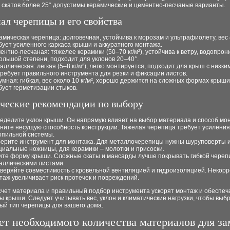
 скатов более 25° допустимы керамические и цементно-песчаные варианты.
ал черепицы и его свойства
амическая черепица: долговечная, устойчива к морозам и ультрафиолету, вес 4
бует усиленного каркаса крыши и аккуратного монтажа.
ентно-песчаная: тяжелее керамики (50–70 кг/м²), устойчива к ветру, водопрон
ольшой степени, подходит для уклонов 20–40°.
аллическая: легкая (5–8 кг/м²), легко монтируется, подходит для крыш с низки
требует правильного инструмента для резки и фиксации листов.
умная: гибкая, вес около 10 кг/м², хорошо держится на сложных формах крыш
бует герметизации стыков.
ческие рекомендации по выбору
еделите уклон крыши. Он напрямую влияет на выбор материала и способ мо
ните несущую способность конструкции. Тяжелая черепица требует усиления
опильной системы.
ерите инструмент для монтажа. Для металлочерепицы нужны шуруповерты 
циальные ножницы, для керамики – молотки и присоски.
ите форму крыши. Сложные скаты и мансарды лучше покрывать гибкой череп
аллическими листами.
веряйте совместимость с кровельной вентиляцией и гидроизоляцией. Некор
таж увеличивает риск протечек и повреждений.
счет материала и правильный подбор инструмента ускорят монтаж и обеспеч
ы крыши. Следует учитывать вес, уклон и климатические нагрузки, чтобы выб
ый тип черепицы для вашего дома.
ет необходимого количества материалов для з