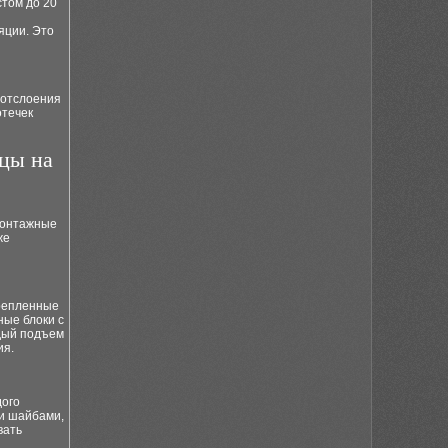
стом до 20
яции. Это
 отслоения
отечек
ицы на
монтажные
же
крепленные
ные блоки с
ждый подъем
ия.
дого
и шайбами,
вать