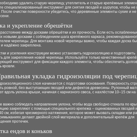
еобходимо удалить старую черепицу, утеплитель и старые крепёжные элемен
те специализированный инструмент для снятия гвоздей и шурупов, чтобы не
 После очистки поверхности убедитесь, что деревянные элементы сухие и н
сени.
ка и укрепление обрешётки
расстояние между досками обрешётки и их прочность. Если есть ослабленные
их новыми досками с соблюдением шага крепёжного каркаса, рекомендованно
телем черепицы. Для монтажа новой черепицы важно, чтобы каждая доска б
 и надёжно закреплена.
тки и усиления конструкции можно установить гидроизоляцию и подготовить
ь для закрепления новой черепицы. Используйте только качественный крепё
ующий инструмент для фиксации каждого элемента, чтобы обеспечить долгов
 кровли.
равильная укладка гидроизоляции под черепи
дроизоляционного слоя начинается с подготовки основания. Поверхность стр
ть ровной, без выступающих гвоздей или дефектов древесины. Рулонный ма
т вдоль уклона крыши, начиная с карнизного свеса, с нахлёстом 10–15 см н
е важно соблюдать направление уклона, чтобы вода свободно стекала по кр
цию закрепляют с помощью специального крепежа – оцинкованных гвоздей ил
0 см, избегая чрезмерного натяжения, которое может вызвать складки или р
примыканиях делают двойной слой материала и дополнительный крепёж для
щения протечек.
тка ендов и коньков