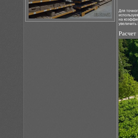
Для точног
используе
на коэффиц
увеличить 
Расчет