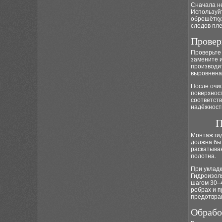
Сначала н
Используй
обрешётку.
следов пле
Провер
Проверьте 
замените 
производи
выровнена
После очис
поверхност
соответств
надёжность
П
Монтаж ги
должна бы
раскатываю
полотна.
При укладк
Гидроизоля
шагом 30–4
ребрах и 
предотвра
Обрабо