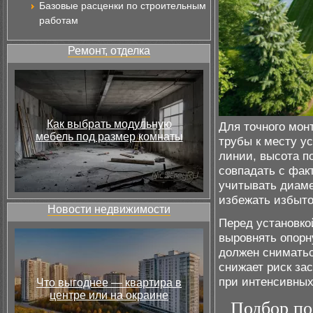
Базовые расценки по строительным
работам
Ремонт, отделка
Как выбрать модульную
Для точного мон
мебель под размер комнаты
трубы к месту у
линии, высота п
совпадать с фак
учитывать диаме
избежать избыто
Новости недвижимости
Перед установко
выровнять опорн
должен сниматьс
снижает риск за
при интенсивных
Что выгоднее — квартира в
центре или на окраине
Подбор по