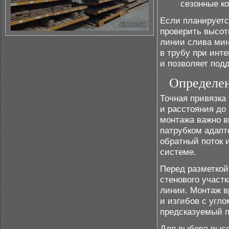
сезонные к
Если планируетс
проверить высот
линии слива мин
в трубу при инт
и позволяет под
Определен
Точная привязка
и расстояния до 
монтажа важно в
патрубком адапт
обратный поток 
системе.
Перед разметкой
стенового участ
линии. Монтаж в
и изгибов с угло
предсказуемый п
Для выбора высо