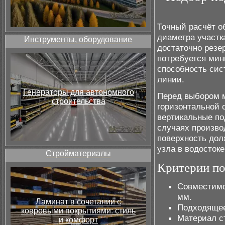
Точный расчёт о
диаметра участк
Инструменты, оборудование
достаточно резе
потребуется мин
способность сис
линии.
Генераторы для автономного
Перед выбором м
строительства
горизонтальной 
вертикальные по
случаях произво
поверхность дол
узла в водостоке
Стройматериалы
Критерии по
Совместимо
мм.
Ламинат в сочетании с
Подходящее
ковровыми покрытиями: стиль
Материал с
и комфорт