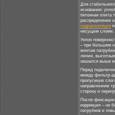
Для стабильного
основание: упло
бетонная плита 
распределение н
гидроизоляция
п
несущим слоем.
Уклон поверхнос
– при большем о
монтаж патрубко
линии, высотные
оказался выше в
Перед подключен
между фильтр-ад
пропускную спос
направлением тр
сторону и перег
После фиксации 
коррекция – не 
патрубков и пов