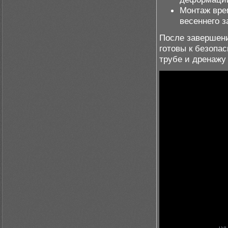
Монтаж вре
весеннего з
После завершени
готовы к безопас
трубе и дренажу