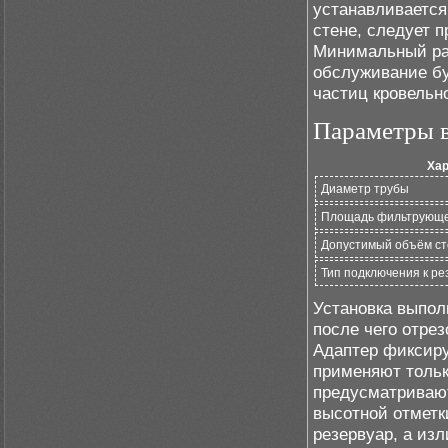
устанавливается
стене, следует 
Минимальный раб
обслуживание бу
частиц кровельн
Параметры в
Хар
Диаметр трубы
Площадь фильтрующе
Допустимый объём ст
Тип подключения к ре
Установка выполн
после чего отре
Адаптер фиксир
применяют тольк
предусматривают
высотной отметк
резервуар, а из