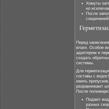
Хомуты зат
но исключае
После запо
соединений
Герметизац
Перед нанесение
влаги. Особое в
адаптером и пер
создать обратны
системы.
Для герметизаци
составы с водос
иметь пропусков
разравнивают шп
После полимериз
Подают воду
разных скор