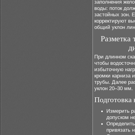
заполнения жело
воды: поток долж
застойных зон. 
корректируют вы
общий уклон лин
Разметка 
д
При длинном ска
чтобы водосточн
избыточную нагр
кромки карниза 
трубы. Далее ра
уклон 20–30 мм.
Подготовка 
Измерить р
допуском не
Определить
привязать н