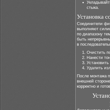
Укладывайт
стыка.
Установка с
Соединители фи
выполняют силик
по диапазону те
быть непрерывн
в последовательн
Очистить по
Нанести то
Установить
Удалить из
После монтажа п
внешней стороне
корректно и гото
Устан