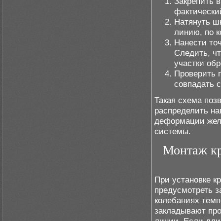
Закрепить в
фактически
Натянуть ш
линию, по 
Нанести точ
Следить, чт
участки об
Проверить 
совпадать 
Такая схема поз
распределить наг
деформации жело
системы.
Монтаж кр
При установке к
предусмотреть з
колебаниях темп
закладывают про