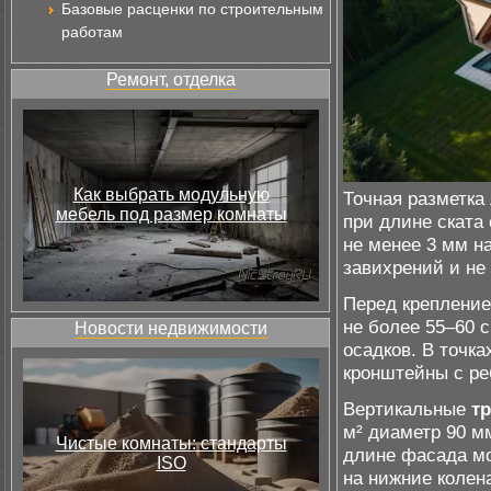
Базовые расценки по строительным
работам
Ремонт, отделка
Как выбрать модульную
Точная разметка
мебель под размер комнаты
при длине ската
не менее 3 мм н
завихрений и не
Перед креплени
не более 55–60 
Новости недвижимости
осадков. В точк
кронштейны с ре
Вертикальные
т
м² диаметр 90 м
Чистые комнаты: стандарты
длине фасада мо
ISO
на нижние колен