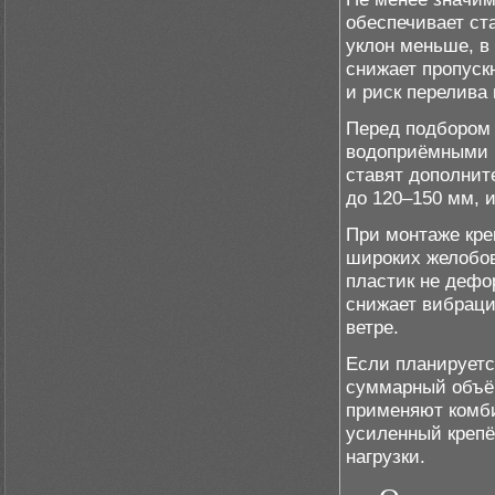
обеспечивает ст
уклон меньше, в 
снижает пропуск
и риск перелива 
Перед подбором 
водоприёмными в
ставят дополнит
до 120–150 мм, 
При монтаже кре
широких желобов
пластик не дефо
снижает вибраци
ветре.
Если планируетс
суммарный объём
применяют комби
усиленный крепё
нагрузки.