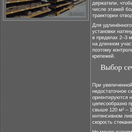
держатели, что
числе этажей бо
траектории отво
Для удлинённого
установки натян
в пределах 2–3 
на длинном учас
поэтому контрол
крепежей.
Выбор се
При увеличенной 
недостаточное с
ориентируются н
целесообразно п
свыше 120 м² – 
интенсивном лив
скорость стекан
Не менее значим