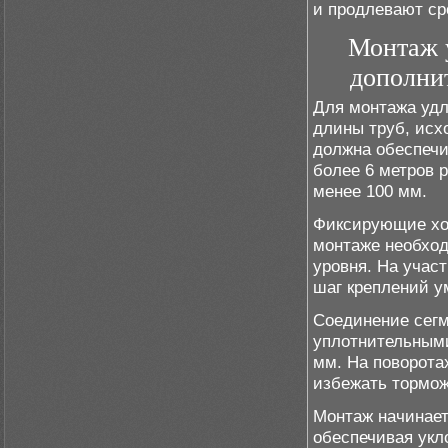
и продлевают ср
Монтаж у
дополни
Для монтажа удл
длины труб, исх
должна обеспечи
более 6 метров 
менее 100 мм.
Фиксирующие хом
монтаже необход
уровня. На учас
шаг креплений у
Соединение сегм
уплотнительными
мм. На поворота
избежать тормож
Монтаж начинает
обеспечивая укл