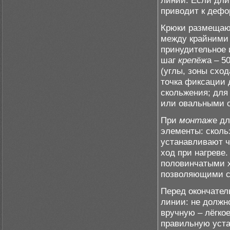
линии. Если дли
приводит к дефо
Крюки размещаю
между крайними 
принудительное
шаг
крепёж
а – 5
(углы, зоны схо
точка фиксации 
скольжения; для
или овальными 
При
монтаж
е д
элементы: скол
устанавливают ч
ход при нагреве
половинчатыми 
позволяющими с
Перед окончател
линии: не должн
вручную – лёгко
правильную уста