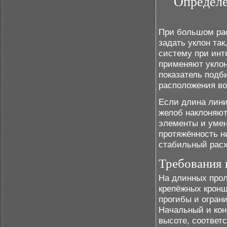
Определе
При большом ра
задать уклон та
систему при инт
применяют уклон
показатель подб
расположения во
Если длина лини
желоб наклоняют 
элементы и умен
протяжённость н
стабильный расх
Требования 
На длинных прол
крепёжных кронш
прогибы и огран
Начальный и кон
высоте, соответ