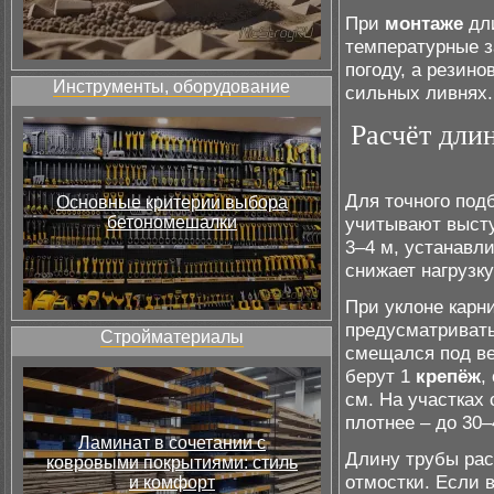
При
монтаже
дли
температурные 
погоду, а резин
Инструменты, оборудование
сильных ливнях.
Расчёт дли
Для точного под
Основные критерии выбора
бетономешалки
учитывают высту
3–4 м, устанавл
снижает нагрузк
При уклоне карн
предусматривать
Стройматериалы
смещался под ве
берут 1
крепёж
,
см. На участках
плотнее – до 30–
Ламинат в сочетании с
Длину трубы рас
ковровыми покрытиями: стиль
отмостки. Если 
и комфорт