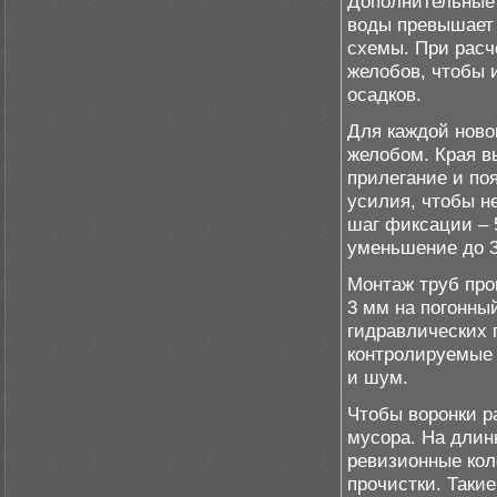
Дополнительные 
воды превышает 
схемы. При расч
желобов, чтобы 
осадков.
Для каждой ново
желобом. Края в
прилегание и по
усилия, чтобы н
шаг фиксации – 5
уменьшение до 3
Монтаж труб про
3 мм на погонны
гидравлических 
контролируемые 
и шум.
Чтобы воронки ра
мусора. На длин
ревизионные кол
прочистки. Таки