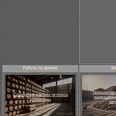
Работы по дереву
Бе
Технология 
Сравнение плотности пород
радиацион
древесины
бет