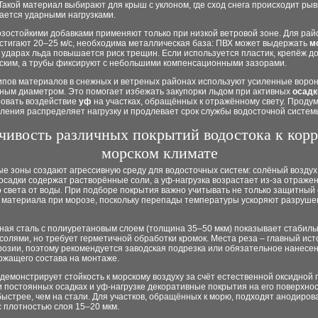
 Такой материал выбирают для крыш с уклоном, где сход снега происходит рыв
ается ударными нагрузками.
зостойкими добавками применяют только при низкой ветровой зоне. Для райо
стигают 20–25 м/с, необходима металлическая база: ПВХ может выдержать
м
 ударах льда повышается риск трещин. Если используется пластик, крепёж д
ским, а трубы фиксируют с небольшими компенсационными зазорами.
ипов материалов в снежных и ветреных районах используют усиленные ворон
нным диаметром. Это помогает избежать закупорки льдом при активных
осадк
овать воздействие
уф
на участках, обращённых к отражённому свету. Проду
ления распределяет нагрузку и продлевает срок службы водосточной систем
чивость различных покрытий водостока к корр
морском климате
е зоны создают агрессивную среду для водосточных систем: солёный воздух
осадки содержат растворённые соли, а уф-нагрузка возрастает из-за отраже
 света от воды. При подборе покрытия важно учитывать не только защитный 
 материала при морозе, поскольку перепады температуры ускоряют разруше
ная сталь с полиуретановым слоем (толщина 35–50 мкм) показывает стабиль
 солями, но требует герметичной обработки кромок. Места реза – главный ист
розии, поэтому рекомендуется заводская подрезка или обязательное нанесе
ржащего состава на монтаже.
емонстрирует стойкость к морскому воздуху за счёт естественной оксидной 
 постоянных осадках и уф-нагрузке декоративные покрытия на его поверхно
ыстрее, чем на стали. Для участков, обращённых к морю, подходят анодиро
 плотностью слоя 15–20 мкм.