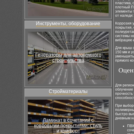
пластика, 
плотный П
элементы т
от наледи:
Инструменты, оборудование
Коррозия у
покрытия, 
полиуретан
системы не
вибрацию 
Для крыш 
150 мм и у
Генераторы для автономного
уменьшить 
строительства
прямого ко
Оцен
Для регион
облучение
Стройматериалы
прочность 
способнос
При выборе
полимерны
быстро выг
дневным н
Ламинат в сочетании с
ковровыми покрытиями: стиль
ПВХ
соч
и комфорт