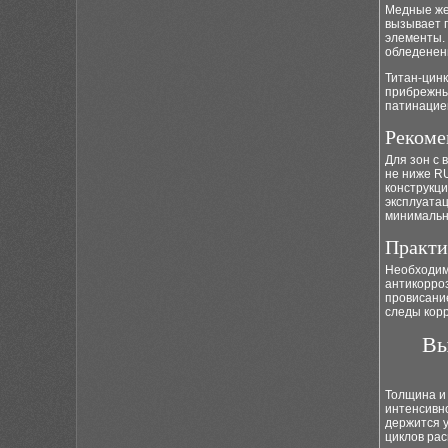
Медные жел
вызывает 
элементы. 
обледенен
Титан-цинк
прибрежны
патинацией
Рекоме
Для зон с
не ниже R
конструкц
эксплуатац
минимальн
Практи
Необходимо
антикорроз
провисани
следы кор
Вы
Толщина и
интенсивно
держится 
циклов рас