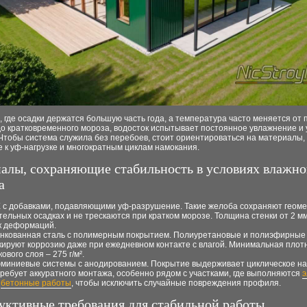
, где осадки держатся большую часть года, а температура часто меняется от
до кратковременного морозa, водосток испытывает постоянное увлажнение и
Чтобы система служила без перебоев, стоит ориентироваться на материалы,
 к уф-нагрузке и многократным циклам намокания.
алы, сохраняющие стабильность в условиях влажно
а
 с добавками, подавляющими уф-разрушение. Такие желоба сохраняют геом
тельных осадках и не трескаются при кратком морозе. Толщина стенки от 2 м
к деформаций.
нкованная сталь с полимерным покрытием. Полиуретановые и полиэфирные
кируют коррозию даже при ежедневном контакте с влагой. Минимальная плот
ового слоя – 275 г/м².
миниевые системы с анодированием. Покрытие выдерживает циклическое на
требует аккуратного монтажа, особенно рядом с участками, где выполняются
э
и
бетонные работы
, чтобы исключить случайные повреждения профиля.
уктивные требования для стабильной работы