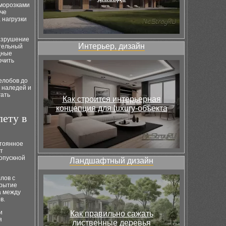
аморозками
аче
 нагрузки
разрушение
Интерьер, дизайн
ительный
дные
ючить
елобов до
т наледей и
гать
Как строится интерьерная
концепция для luxury-объекта
лету в
стоянное
т
ропускной
Ландшафтный дизайн
лов с
крытие
а между
в.
и
Как правильно сажать
я
лиственные деревья