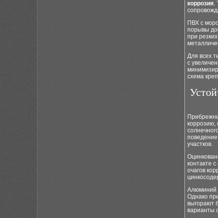
коррозия
.
сопровожд
ПВХ с моро
порывы до
при резких
металличе
Для всех т
с увеличе
минимизир
схема креп
Устой
Прибрежны
коррозию, 
солнечного
поведение
участков.
Оцинкован
контакте с
очагов кор
цинкосоде
Алюминий д
Однако при
выгорают б
варианты с