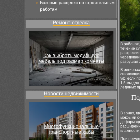
Базовые расценки по строительным
работам
Ремонт, отделка
В районах,
течение с
растрески
Как выбрать модульную
чередовани
мебель под размер комнаты
разрушал 
В регионах
снижающим
уф, если 
1,5 мм для
ледяных п
Новости недвижимости
По
В зонах, г
мокрыми о
деформаци
Многофункциональные
расширения
влажности
транспортные хабы
При регул