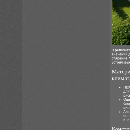
В регионах
значений 
старение. 
устойчивые
Матери
климат
ПВХ
дли
рис
Оци
бло
цинк
Алю
но 
ил
Констр