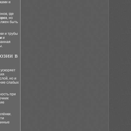
ками и
нов, где
ороз
, но
олжен быть
ки и трубы
и
и
манная
ы.
озии в
 ускоряет
ния
слой, но и
ние слабых
ность при
очник
ние
плёнки.
сти
ванные