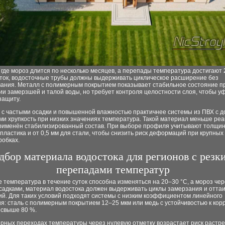
 где мороз длится по несколько месяцев, а перепады температура достигают 
уток, водосточные трубы должны выдерживать циклическое расширение без
вания. Металл с полимерным покрытием показывает стабильное состояние п
и замерзшей и талой воды, но требует контроля целостности слоя, чтобы у
защиту.
 с частыми осадки и повышенной влажностью практичнее системы из ПВХ с д
и хрупкость при низких значениях температура. Такой материал меньше реа
применён стабилизированный состав. При выборе профиля учитывают толщин
 пластика и от 0,5 мм для стали, чтобы снизить риск деформаций при крупных
робках.
дбор материала водостока для регионов с резк
перепадами температур
де температура в течение суток способна изменяться на 20–30 °C, а мороз чер
садками, материал водостока должен выдерживать циклы замерзания и отта
й. Для таких условий подходят системы с низким коэффициентом линейного
: сталь с полимерным покрытием 12–25 мкм или медь с устойчивостью к кор
 свыше 80 %.
ярных переходах температуры через нулевую отметку возрастает риск растр