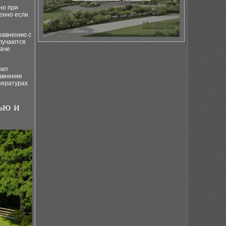
но при
енно если
равнению с
лучаются
наче
яют
равнение
пературах
ью и