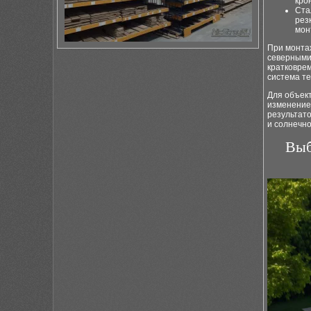
кро
Ста
рез
мон
При монта
северными
кратковре
система т
Для объек
изменение 
результато
и солнечно
Выб