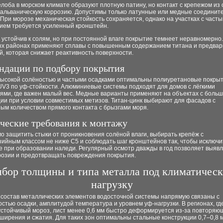
оба в морском климате образуют плотную патину, но контакт с крепежом из 
гальваническую коррозию. Допустимы только латунные или медные соединит
При морозе механическая стойкость сохраняется, однако на участках с част
ием требуется усиленный кронштейн.
 устойчив к солям, но при постоянной влаге покрытие темнеет неравномерно.
х районах применяют сплавы с повышенным содержанием титана и предвар
, которая снижает реактивность поверхности.
ндации по подбору покрытия
 высокой солёностью и частыми осадками оптимальны полиуретановые покрыт
UV3 по уф-стойкости. Алюминиевые системы подходят для домов с лёгкими
иями, где важен малый вес. Медные варианты применяют на объектах с боль
ии при условии совместимых метизов. Титан-цинк выбирают для фасадов с
ым количеством прямого контакта с брызгами моря.
ческие требования к монтажу
 защитить стыки от проникновения солёной влаги, выбирать крепёж с
ийным классом не ниже C5 и соблюдать шаг кронштейнов так, чтобы исключи
е при образовании наледи. Регулярный осмотр дважды в год позволяет выяв
розии и предотвращать повреждения покрытия.
бор толщины и типа металла под климатичес
нагрузку
 состав металлических элементов водосточной системы напрямую связаны с
стью осадки, амплитудой температура и уровнем уф-нагрузки. В регионах, гд
устойчивый мороз, лист менее 0,6 мм быстро деформируется из-за повторяю
ширения и сжатия. Для таких зон оптимальны стальные конструкции 0,7–0,8 