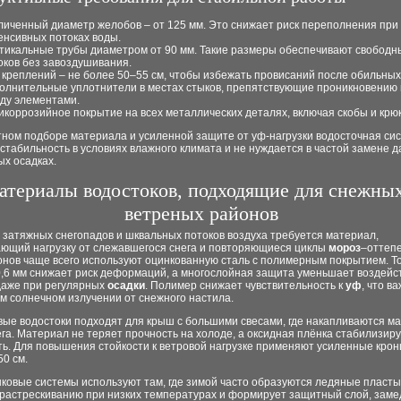
личенный диаметр желобов – от 125 мм. Это снижает риск переполнения при
енсивных потоках воды.
тикальные трубы диаметром от 90 мм. Такие размеры обеспечивают свободн
оков без завоздушивания.
 креплений – не более 50–55 см, чтобы избежать провисаний после обильных
олнительные уплотнители в местах стыков, препятствующие проникновению 
ду элементами.
икоррозийное покрытие на всех металлических деталях, включая скобы и крюк
тном подборе материала и усиленной защите от уф-нагрузки водосточная си
стабильность в условиях влажного климата и не нуждается в частой замене д
х осадках.
атериалы водостоков, подходящие для снежны
ветреных районов
 затяжных снегопадов и шквальных потоков воздуха требуется материал,
ющий нагрузку от слежавшегося снега и повторяющиеся циклы
мороз
–оттепе
ионов чаще всего используют оцинкованную сталь с полимерным покрытием. 
0,6 мм снижает риск деформаций, а многослойная защита уменьшает воздейс
аже при регулярных
осадки
. Полимер снижает чувствительность к
уф
, что в
м солнечном излучении от снежного настила.
ые водостоки подходят для крыш с большими свесами, где накапливаются м
га. Материал не теряет прочность на холоде, а оксидная плёнка стабилизир
ть. Для повышения стойкости к ветровой нагрузке применяют усиленные кро
0 см.
ковые системы используют там, где зимой часто образуются ледяные пласты
к растрескиванию при низких температурах и формирует защитный слой, за