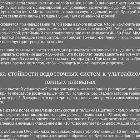
особенно если толщина стенки желоба менее 1,8 мм. В регионах с частыми з
ВХ лучше выбирать с маркировкой, допускающей эксплуатацию до –35 °C, ин
еряют жёсткость. Металлические варианты служат дольше, но требуют учёта
 для стали оптимальна толщина 0,6–0,7 мм с усиленной кромкой.
скоряется при чередовании талой воды и сухого воздуха. Чтобы исключить 
стальные водостоки должны иметь цинковый слой не ниже 275 г/м² и дополн
овый слой, устойчивый к ультрафиолету при интенсивности 40–60 Вт/м². Ме
 боятся перепадов температуры, но требуют точного крепления, чтобы искл
и последующие трещины на стыках.
со значительным количеством осадков рекомендуется увеличивать диаметр ж
силивать крепления шагом 50–60 см. Это позволяет распределить нагрузку о
риск прогиба даже при резких сменах температуры. При монтаже стоит избе
нтакта разных металлов, чтобы исключить гальваническую коррозию.
ка стойкости водосточных систем к ультрафио
южных климатах
ов с высокой уф-нагрузкой важно учитывать, как материалы реагируют на по
 при температуре воздуха выше +35 °C. Полимеры без стабилизаторов теряю
уже через 3–5 сезонов, что приводит к растрескиванию кромок и снижению п
ти.
 системы полезно анализировать состав и толщину защитного слоя. У метал
м покрытием минимальная толщина должна начинаться от 25 мкм, иначе по
орает и ускоряет коррозия стальных элементов. В условиях резкого перепад
агревом и ночным охлаждением до +10 °C возрастает риск деформаций стыко
 с добавками UV-стабилизаторов выдерживает уф-облучение до 10 лет, но пр
етании солнечной нагрузки и ветрового абразива требуется плотная фиксаци