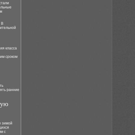
стали
ельные
ым
 В
ительной
ия класса
шим сроком
ть
лять ранние
кую
е зимой
щихся
мм с