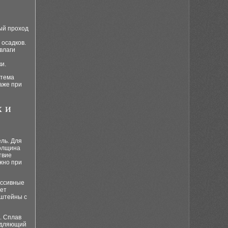
ый проход
 осадков.
влаги
и.
стема
аже при
х и
ль. Для
Толщина
твие
ажно при
ассивные
ует
нштейны с
. Сплав
медляющий