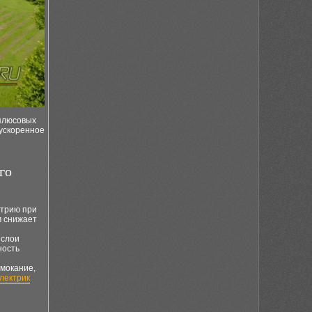
 плюсовых
 ускоренное
го
етрию при
м снижает
 слои
ность
мокание,
лектрик