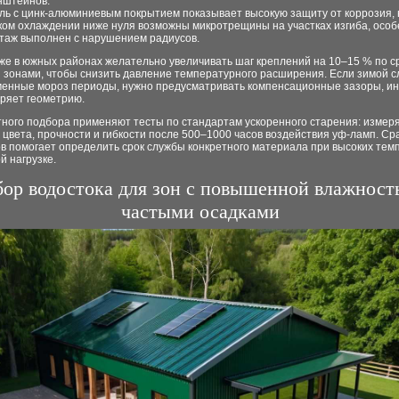
нштейнов.
ль с цинк-алюминиевым покрытием показывает высокую защиту от коррозия, 
ком охлаждении ниже нуля возможны микротрещины на участках изгиба, особ
таж выполнен с нарушением радиусов.
же в южных районах желательно увеличивать шаг креплений на 10–15 % по с
 зонами, чтобы снизить давление температурного расширения. Если зимой с
менные мороз периоды, нужно предусматривать компенсационные зазоры, и
еряет геометрию.
тного подбора применяют тесты по стандартам ускоренного старения: измер
цвета, прочности и гибкости после 500–1000 часов воздействия уф-ламп. С
в помогает определить срок службы конкретного материала при высоких тем
й нагрузке.
ор водостока для зон с повышенной влажност
частыми осадками