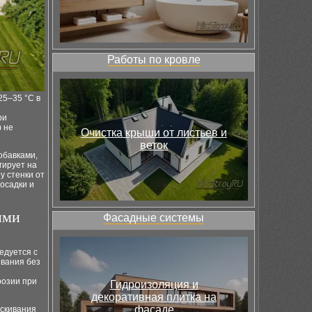
Работы по кровле
25–35 °C в
ри
ф не
Очистка крыши от листьев и
веток
обавками,
гирует на
у стенки от
 осадки и
ими
Фасадные системы
едуется с
ивания без
розии при
Гидроизоляция и
декоративная плитка на
фасаде
ескивания