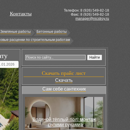
Телефон: 8 (
926
) 549-82-18
Контакты
Факс: 8 (926) 549-82-18
manager@nicstroy.ru
Земляные работы
Бетонные работы
овые расценки по строительным работам
ату
1.01.2026
Скачать прайс лист
Скачать
Сам себе сантехник
Водяной тёплый пол: монтаж
своими руками