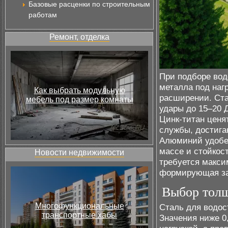
Базовые расценки по строительным
работам
Ремонт, отделка
При подборе вод
металла под наг
Как выбрать модульную
расширении. Ст
мебель под размер комнаты
удары до 15–20 
Цинк-титан ценя
службы, достига
Алюминий удобен
массе и стойкос
Новости недвижимости
требуется макси
формирующая защ
Выбор толщ
Многофункциональные
Сталь для водос
транспортные хабы
Значения ниже 0