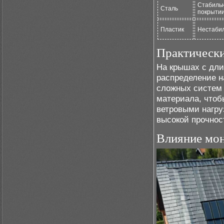
Стабиль
Сталь
покрыти
Пластик
Нестаби
Практическ
На крышах с дли
распределение н
сложных систем
материала, чтоб
ветровыми нагру
высокой прочнос
Влияние мон