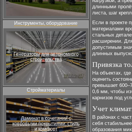
нагрузкой, а пре
длинными пролё
листа, шаг креп
Если в проекте 
Инструменты, оборудование
материалами вро
стальных детале
расширении. Дл
допустимым знач
длинных выпуско
Генераторы для автономного
строительства
Привязка то
На объектах, гд
оценить состоян
превышает 600–7
Стройматериалы
0,6 мм, чтобы и
карнизов под уг
Учет климат
В районах с час
Ламинат в сочетании с
себя стабильнее
ковровыми покрытиями: стиль
и комфорт
образования ми