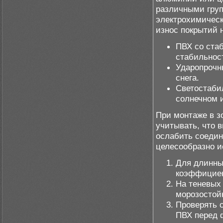
различными груп
электрохимическ
износ покрытий 
ПВХ со ста
стабильност
Ударопрочн
снега.
Светостаби
солнечном 
При монтаже в з
учитывать, что 
ослабить соедин
целесообразно и
Для длинны
коэффициен
На теневых
морозостой
Проверять 
ПВХ перед 