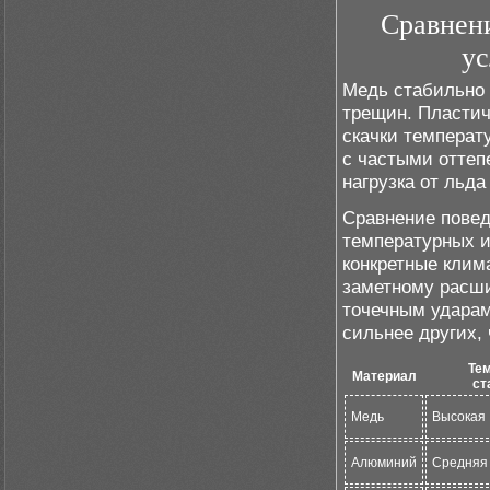
Сравнен
ус
Медь стабильно 
трещин. Пластич
скачки температ
с частыми оттепе
нагрузка от льд
Сравнение повед
температурных и
конкретные клим
заметному расши
точечным ударам
сильнее других, 
Те
Материал
ст
Медь
Высокая
Алюминий
Средняя