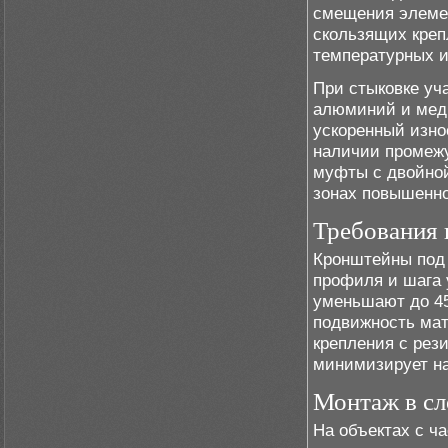
смещения элеме
скользящих креп
температурных и
При стыковке уч
алюминий и медь
ускоренный изно
наличии промежу
муфты с двойной
зонах повышенн
Требования 
Кронштейны под
профиля и шага 
уменьшают до 45
подвижность мат
крепления с рез
минимизирует наг
Монтаж в сл
На объектах с ч