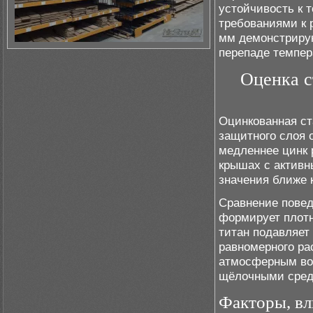
устойчивость к 
требованиями к 
мм демонстрирую
перепаде темпер
Оценка с
Оцинкованная ст
защитного слоя о
медленнее цинк 
крышах с активн
значения ближе 
Сравнение повед
формирует плотн
титан подавляет 
равномерного ра
атмосферным воз
щёлочными сред
Факторы, вл