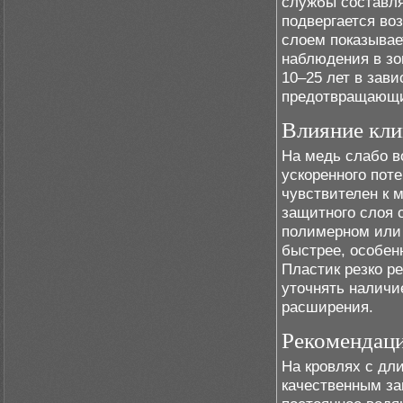
службы составля
подвергается во
слоем показывает
наблюдения в зо
10–25 лет в зав
предотвращающи
Влияние кли
На медь слабо в
ускоренного по
чувствителен к 
защитного слоя 
полимерном или 
быстрее, особенн
Пластик резко р
уточнять наличи
расширения.
Рекомендаци
На кровлях с дл
качественным за