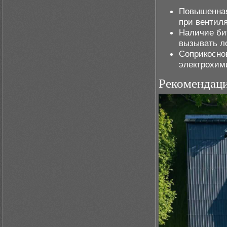
Повышенная
при вентил
Наличие би
вызывать л
Соприкосно
электрохим
Рекомендаци