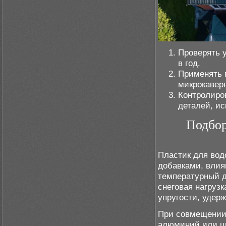
Проверять 
в год.
Применять 
микрокаверн
Контролиро
деталей, и
Подбор
Пластик для вод
добавками, влия
температурный д
снеговая нагруз
упругости, удер
При совмещении 
алюминий или ци