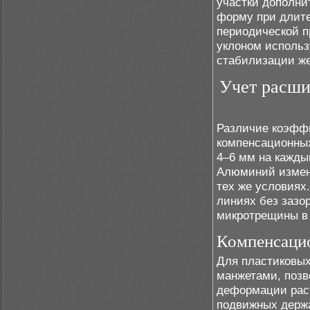
участки дополн
форму при длите
периодической п
уклоном использ
стабилизации же
Учет расши
Различие коэфф
компенсационных
4–6 мм на кажды
Алюминий изменя
тех же условиях
линиях без зазор
микротрещины в 
Компенсаци
Для пластиковых
манжетами, позв
деформации раст
подвижных держа