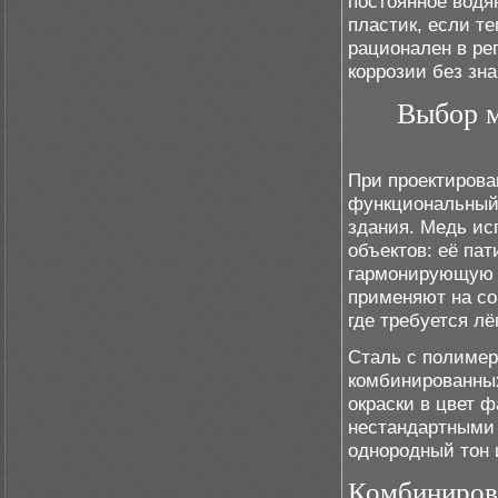
постоянное водя
пластик, если т
рационален в ре
коррозии без зн
Выбор м
При проектирова
функциональный 
здания. Медь ис
объектов: её па
гармонирующую 
применяют на со
где требуется лё
Сталь с полиме
комбинированных
окраски в цвет 
нестандартными 
однородный тон 
Комбинирова