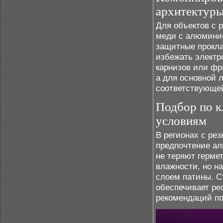
архитектур
Для объектов с 
меди с алюминие
защитные прокла
избежать электр
карнизов или фр
а для основной 
соответствующей
Подбор по к
условиям
В регионах с ре
предпочтение ал
не теряют герме
влажности, но н
слоем патины. 
обеспечивает ре
рекомендаций по