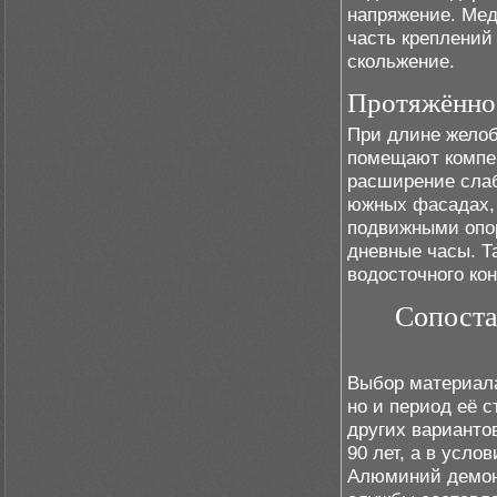
напряжение. Мед
часть креплений
скольжение.
Протяжённос
При длине желоб
помещают компен
расширение слаб
южных фасадах, 
подвижными опор
дневные часы. Т
водосточного ко
Сопоста
Выбор материала
но и период её 
других варианто
90 лет, а в усло
Алюминий демонс