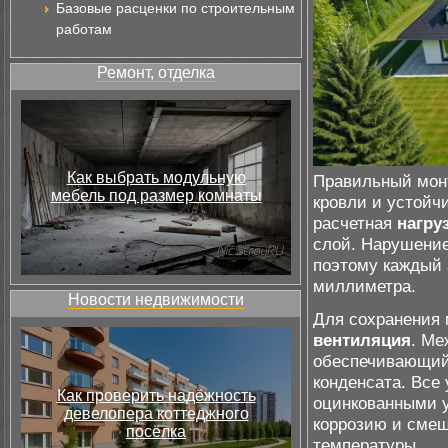
Базовые расценки по строительным
работам
Ремонт, отделка
Как выбрать модульную
Правильный мон
мебель под размер комнаты
кровли и устойч
расчетная
нагру
слой. Нарушение
поэтому каждый
миллиметра.
Новости недвижимости
Для сохранения 
вентиляция
. Ме
обеспечивающий
конденсата. Вс
Как проверить надёжность
оцинкованными 
девелопера коттеджного
коррозию и смещ
посёлка
температуры.