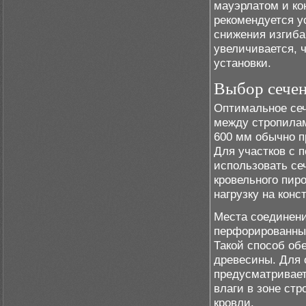
мауэрлатом и ко
рекомендуется у
снижения изгиба
увеличивается, ч
установки.
Выбор сечен
Оптимальное сеч
между стропилам
600 мм обычно п
Для участков с 
использовать се
кровельного пир
нагрузку на конс
Места соединен
перфорированны
Такой способ об
древесины. Для 
предусматривае
влаги в зоне ст
кровли.