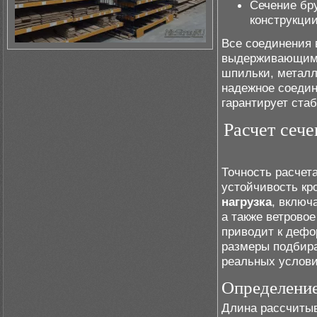
Сечение бру
конструкции
Все соединения
выдерживающим 
шпильки, металл
надежное соедин
гарантирует ста
Расчет сеч
Точность расчет
устойчивость кр
нагрузка
, включ
а также ветрово
приводит к дефо
размеры подбир
реальных услови
Определение
Длина рассчитыв