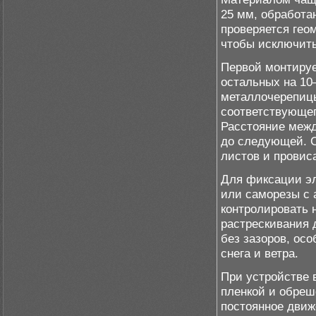
25 мм, обработа
проверяется гео
чтобы исключить
Первой монтируе
остальных на 10
металлочерепицы
соответствующег
Расстояние межд
до следующей. 
листов и провис
Для фиксации эл
или саморезы с 
контролировать 
растрескивания 
без зазоров, осо
снега и ветра.
При устройстве 
пленкой и обреш
постоянное движ