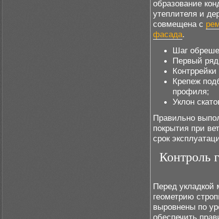
образование кон
утеплителя и де
совмещена с
ре
фасада
.
Шаг обреше
Первый ряд
Контррейки
Крепеж под
профиля;
Уклон скато
Правильно выпол
покрытия при ве
срок эксплуатац
Контроль г
Перед укладкой 
геометрию строп
выровнены по ур
обеспечить прав