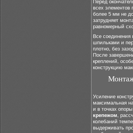
Перед окончател
всех элементов 
более 5 мм не до
затрудняет монт
равномерный сх
Все соединения
шпильками и пе
плотно, без заз
После завершени
креплений, особе
конструкцию мак
Монтаж
Усиление констр
максимальная наг
и в точках опор
крепежом
, расс
колебаний темпе
выдерживать пр