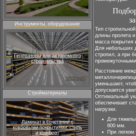
Подбор
з
Инструменты, оборудование
Тип стропильной
длины пролета и
масса покрытия 
Для небольших д
стропил, а при 
Генераторы для автономного
промежуточными
строительства
Расстояние меж
металлочерепицы
уменьшают, чтоб
допускается уве
Стройматериалы
Оптимальный укл
обеспечивает ст
нагрузки.
Для тяжелы
Ламинат в сочетании с
800 мм.
ковровыми покрытиями: стиль
При легком
и комфорт