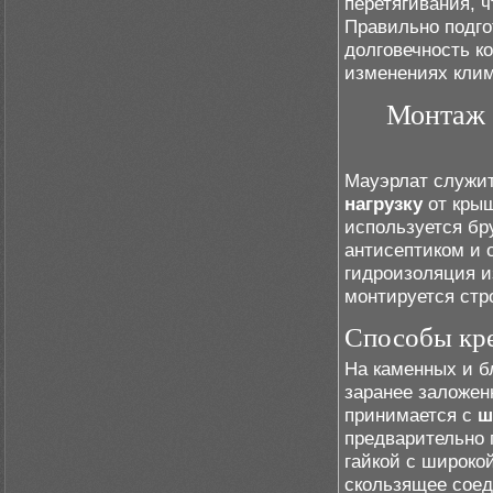
перетягивания, 
Правильно подг
долговечность к
изменениях клим
Монтаж 
Мауэрлат служит
нагрузку
от крыш
используется бр
антисептиком и 
гидроизоляция и
монтируется стр
Способы кре
На каменных и б
заранее заложен
принимается с
ш
предварительно 
гайкой с широко
скользящее соед