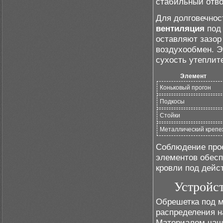
стабильный отво
Для долговечнос
вентиляция
под 
оставляют зазор
воздухообмен. Э
сухость утеплит
Элемент
Коньковый прогон
Подкосы
Стойки
Металлический крепе
Соблюдение прое
элементов обесп
кровли под дейст
Устройс
Обрешетка под м
распределения н
Материалом чаще