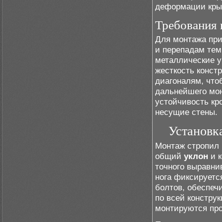
деформации кр
Требования 
Для монтажа пр
и перепадам тем
металлические 
жесткость конст
диагоналям, что
дальнейшего мон
устойчивость кр
несущие стены.
Установк
Монтаж стропил 
общий
уклон
и к
точного выравни
нога фиксируетс
болтов, обеспеч
по всей констру
монтируются про